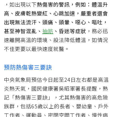
，如出現以下
熱傷害的警訊，例如：體溫升
高、皮膚乾熱變紅、心跳加速，嚴重者還會
出現無法流汗、頭痛、頭暈、噁心、嘔吐，
甚至神智混亂、
抽筋
、昏迷等症狀
，務必迅
速離開高溫的環境、設法降低體溫，如情況
不佳更要以最快速度就醫。
預防熱傷害三要訣
中央氣象局預估今日起至24日左右都是高溫
炎熱天氣，國民健康署吳昭軍署長提醒，熟
記「熱傷害三要訣」，尤其熱傷害的高危險
族群，包括65歲以上的長者、嬰幼童、戶外
工作者、運動員、密閉空間工作者、慢性病