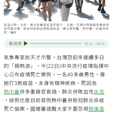
高溫炎熱，北部、東北部最高氣溫可達37、38度。花東在西南風背風側另
有焚風效應，局部地區將出現極端高溫；應注意防曬、防中暑。記者林俊
良／攝影
聽健康
00:00
/
00:00
氣象專家前天才示警，台灣恐迎來連續多日
的「類熱浪」，今(22日)中央流行疫情指揮中
心公布疫情死亡案例，一名40多歲男性，曾
施打3劑疫苗，本身有精神疾病，死因為
熱中暑
併多重器官衰竭、肺炎併敗血性
休克
，該例也是目前首例熱中暑併新冠肺炎染疫
死亡個案。國健署提醒大家不要忽視
熱傷害