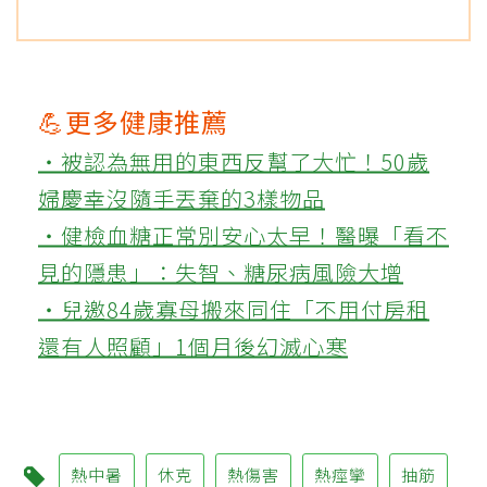
💪更多健康推薦
‧被認為無用的東西反幫了大忙！50歲
婦慶幸沒隨手丟棄的3樣物品
‧健檢血糖正常別安心太早！醫曝「看不
見的隱患」：失智、糖尿病風險大增
‧兒邀84歲寡母搬來同住「不用付房租
還有人照顧」1個月後幻滅心寒
熱中暑
休克
熱傷害
熱痙攣
抽筋