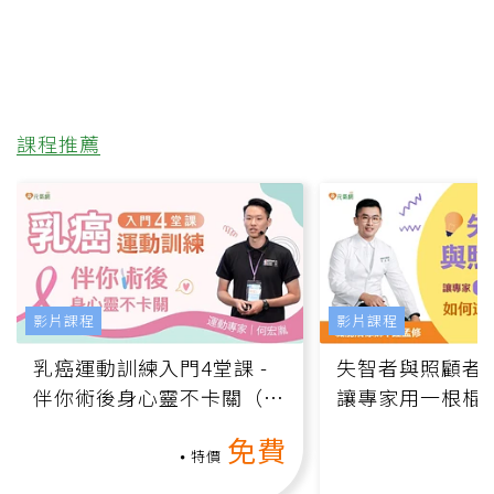
課程推薦
影片課程
影片課程
乳癌運動訓練入門4堂課 -
失智者與照顧者
伴你術後身心靈不卡關（線
讓專家用一根棍
上影音課）
何逆轉退化大腦
免費
課）
特價