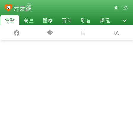
焦點
養生
醫療
百科
影音
課程
退休