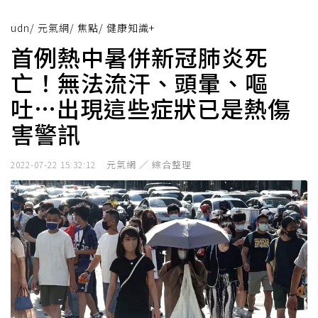
udn
/
元氣網
/
焦點
/
健康知識+
首例熱中暑併新冠肺炎死
亡！無法流汗、頭暈、嘔
吐…出現這些症狀已是熱傷
害警訊
元氣網 ／ 綜合整理
2022-07-22 15:32:12