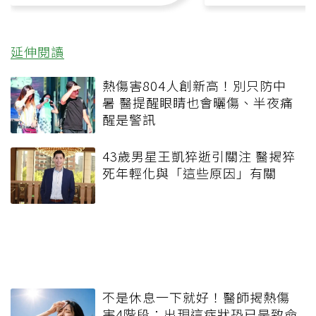
延伸閱讀
熱傷害804人創新高！別只防中
暑 醫提醒眼睛也會曬傷、半夜痛
醒是警訊
43歲男星王凱猝逝引關注 醫揭猝
死年輕化與「這些原因」有關
不是休息一下就好！醫師揭熱傷
害4階段：出現這症狀恐已是致命