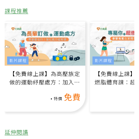
課程推薦
影片課程
影片課程
【免費線上課】為高壓族定
【免費線上課】
做的運動紓壓處方：加入行
燃脂體育課：超
動、增肌、互動元素，0基
氧」高壓族在家
免費
礎也能做！
負擔
特價
延伸閱讀