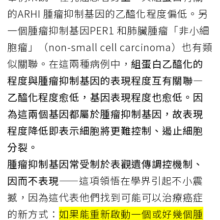
的ARHI 腫瘤抑制基因的乙醯化程度偏低。另
一個腫瘤抑制基因PER1 和肺臟腫瘤「非小細
胞瘤」（non-small cell carcinoma）也有類
似關聯。在這兩種病例中，
組蛋白乙醯化的
程度與腫瘤抑制基因的表現程度互有關聯―
乙醯化程度愈低，基因表現程度也愈低。因
為這兩個基因都屬於腫瘤抑制基因，故表現
程度降低即表示細胞將更難控制、遏止細胞
分裂。
腫瘤抑制基因常受制於表觀遺傳調控機制、
因而不表現
——這項領悟在學界引起不小震
撼，因為這代表他們找到可能可以治療癌症
的新方式：
如果能重新啟動一個或好幾個腫