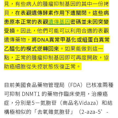
見，有些病人的腫瘤抑制基因的其中一份拷
貝，
在表觀遺傳酵素作用下遭關閉。這些病
患原本正常的表觀
遺傳基因
密碼並未因突變
受損
。因此，他們可能可以利用合適的表觀
遺傳藥物，
將DNA異常甲基化或組蛋白異常
乙醯化的模式逆轉回來
。如果能做到這一
點，正常的腫瘤抑制基因即可再度開啟，協
助癌細胞從失控狀態恢復正常。
目前美國食品藥物管理局（FDA）已核准兩種
可抑制 DNMT1 的藥物作臨床使用，治療癌
症，分別是5－氮胞苷（商品名Vidaza）和結
構極相似的「去氧雜氮胞苷」（2-aza-5’-