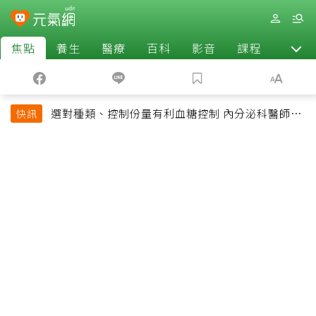
焦點
養生
醫療
百科
影音
課程
退休
選對種類、控制份量有利血糖控制 內分泌科醫師最
快訊
常吃的4種水果