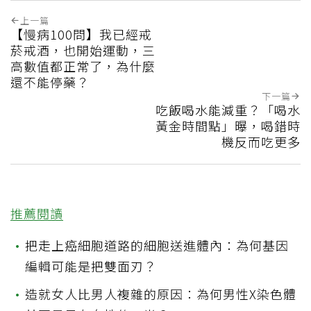
上一篇
【慢病100問】我已經戒
菸戒酒，也開始運動，三
高數值都正常了，為什麼
還不能停藥？
下一篇
吃飯喝水能減重？「喝水
黃金時間點」曝，喝錯時
機反而吃更多
推薦閱讀
•
把走上癌細胞道路的細胞送進體內：為何基因
編輯可能是把雙面刃？
•
造就女人比男人複雜的原因：為何男性X染色體