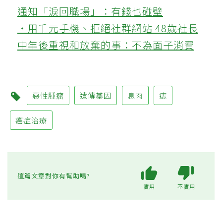
通知「淚回職場」：有錢也碰壁
‧用千元手機、拒絕社群網站 48歲社長
中年後重視和放棄的事：不為面子消費
惡性腫瘤
遺傳基因
息肉
痣
癌症治療
這篇文章對你有幫助嗎?
實用
不實用