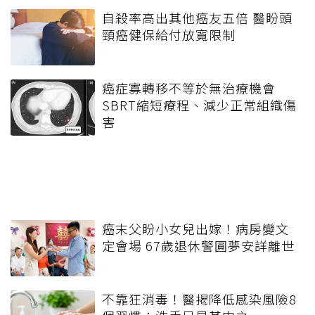
自殺率高出其他癌友五倍 醫盼頭
頸癌健保給付放寬限制
癌症寡轉移不等於無治療機會
SBRT縮短療程、減少正常組織傷
害
癌末父盼小女兒出嫁！病房變文
定會場 67歲退休警圓夢安詳離世
不靠狂消毒！醫揭降低感染風險8