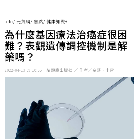
udn
/
元氣網
/
焦點
/
健康知識+
為什麼基因療法治癌症很困
難？表觀遺傳調控機制是解
藥嗎？
貓頭鷹出版社 ／ 作者／奈莎‧卡雷
2022-04-13 09:10:55