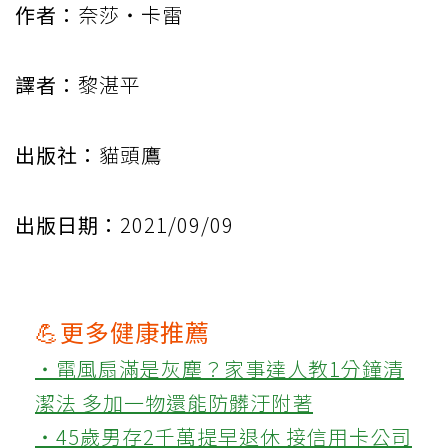
作者：
奈莎‧卡雷
譯者：
黎湛平
出版社：
貓頭鷹
出版日期：
2021/09/09
💪更多健康推薦
‧電風扇滿是灰塵？家事達人教1分鐘清
潔法 多加一物還能防髒汙附著
‧45歲男存2千萬提早退休 接信用卡公司