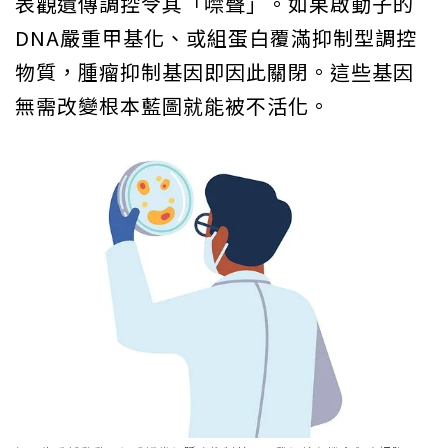
表觀遺傳調控令其「噤聲」。如果啟動子的
DNA嚴重甲基化、或組蛋白覆滿抑制型調控
物質，腫瘤抑制基因即因此關閉。這些基因
無需改變根本藍圖就能被不活化。