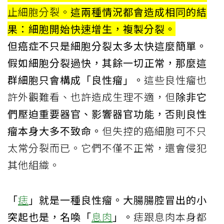
止細胞分裂。
這兩種情況都會造成相同的結
果：細胞開始快速增生，複製分裂。
但癌症不只是細胞分裂太多太快這麼簡單。
假如細胞分裂過快，其餘一切正常，那麼這
群細胞只會構成「良性瘤」。
這些良性瘤也
許外觀難看、也許造成生理不適，但
除非它
們壓迫重要器官、影響器官功能，否則良性
瘤本身大多不致命。
但失控的癌細胞可不只
太常分裂而已。它們不僅不正常，還會侵犯
其他組織。
「
痣
」就是一種良性瘤。大腸腸腔冒出的小
突起也是，名喚「
息肉
」。
痣跟息肉本身都