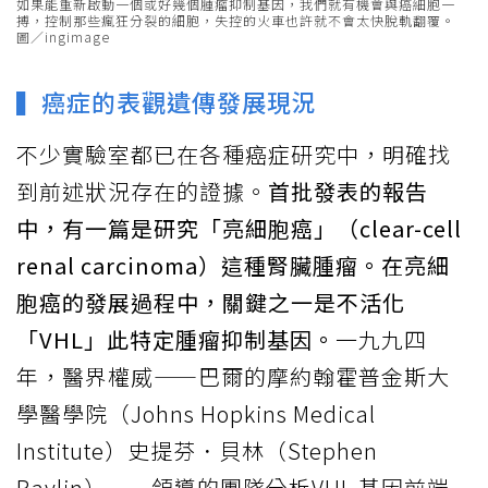
如果能重新啟動一個或好幾個腫瘤抑制基因，我們就有機會與癌細胞一
搏，控制那些瘋狂分裂的細胞，失控的火車也許就不會太快脫軌翻覆。
圖／ingimage
▍癌症的表觀遺傳發展現況
不少實驗室都已在各種癌症研究中，明確找
到前述狀況存在的證據。
首批發表的報告
中，有一篇是研究「亮細胞癌」（clear-cell
renal carcinoma）這種腎臟腫瘤。在亮細
胞癌的發展過程中，關鍵之一是不活化
「VHL」此特定腫瘤抑制基因。
一九九四
年，醫界權威——巴爾的摩約翰霍普金斯大
學醫學院（Johns Hopkins Medical
Institute）史提芬．貝林（Stephen
Baylin）——領導的團隊分析VHL 基因前端