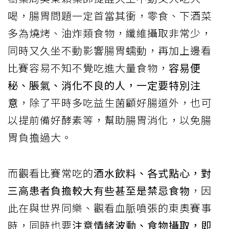
喝，腸胃問題一定首當其衝，零食、下酒菜
多為燒烤、油炸類食物，纖維攝取非常少，
同時又久坐不動影響腸胃蠕動，再加上邊看
比賽容易不知不覺吃進大量食物，
容易便
秘、脹氣、消化不良的人，一定要特別注
意
，除了平時多吃益生菌顧好腸道外，也可
以提前備好酵素等，幫助腸胃消化，以免腸
胃負擔過大。
而觀看比賽常吃的
酒水飲料、各式點心，對
三高患者負擔較大有些甚至是禁忌食物
，因
此在與世界同樂、觀看血脈噴張的東奧賽事
時，同時也要
注意情緒波動、食物攝取，即