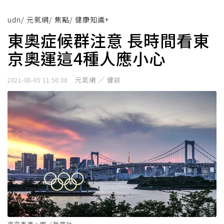
udn
/
元氣網
/
焦點
/
健康知識+
東奧症候群注意 長時間看東
京奧運這4種人應小心
元氣網 ／ 健談
2021-08-05 11:50:00
東京奧運。圖／新華社