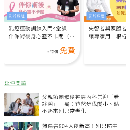
影片課程
影片課程
乳癌運動訓練入門4堂課 -
失智者與照顧者
伴你術後身心靈不卡關（線
讓專家用一根棍
上影音課）
何逆轉退化大腦
免費
課）
特價
延伸閱讀
父親節團聚後神經內科常迎「看
診潮」 醫：爸爸步伐變小、站
不起來別只當老化
熱傷害804人創新高！別只防中