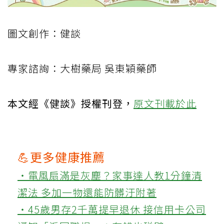
圖文創作：健談
專家諮詢：大樹藥局 吳東穎藥師
本文經《健談》授權刊登，
原文刊載於此
💪更多健康推薦
‧電風扇滿是灰塵？家事達人教1分鐘清
潔法 多加一物還能防髒汙附著
‧45歲男存2千萬提早退休 接信用卡公司