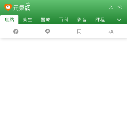
焦點
養生
醫療
百科
影音
課程
退休