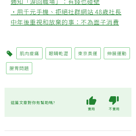
通知「淚回職場」：有錢也碰壁
‧用千元手機、拒絕社群網站 48歲社長
中年後重視和放棄的事：不為面子消費
肌肉痠痛
眼睛乾澀
東京奧運
伸展運動
腸胃問題
這篇文章對你有幫助嗎?
實用
不實用