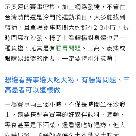
示奧運的賽事密集，加上網路發達，不管在
台灣熱門還是冷門的運動項目，大多能找到
轉播，且單場賽事時間大約都在2-3小時，長
時間窩在沙發、椅子上看轉播對身體也是一
種負擔，尤其是有
腸胃問題
、三高、痠痛或
眼睛易酸澀的朋友，一定要特別注意唷！
想邊看賽事邊大吃大喝，有腸胃問題、三
高患者可以這樣做
一場賽事兩三個小時，不僅長時間坐在沙發
上，還要搭配看賽事的好夥伴飲料、酒類、
零食甚至是下酒菜，邊看邊吃好過癮，但大
樹藥局吳東穎藥師提醒久坐不動又大吃大