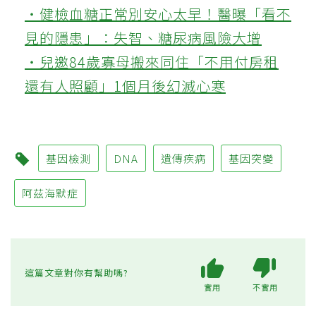
‧健檢血糖正常別安心太早！醫曝「看不
見的隱患」：失智、糖尿病風險大增
‧兒邀84歲寡母搬來同住「不用付房租
還有人照顧」1個月後幻滅心寒
基因檢測
DNA
遺傳疾病
基因突變
阿茲海默症
這篇文章對你有幫助嗎?
實用
不實用