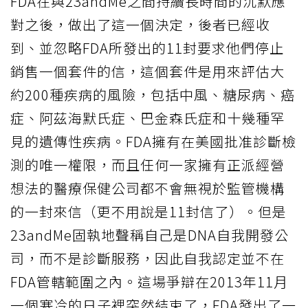
FDA在與23andMe之間持續長時間的沉默應
對之後，做出了這一個決定，後者已經收
到、並忽略FDA所發出的11封要求他們停止
銷售一個套件的信，這個套件是用來評估大
約200種疾病的風險，包括中風、糖尿病、癌
症、阿茲海默氏症、巴金森氏症和十幾種罕
見的遺傳性疾病。FDA擁有在美國批准診斷檢
測的唯一權限，而且任何一家擁有正派經營
想法的醫療保健公司都不會無視於監管機構
的一封來信（更不用說是11封信了）。但是
23andMe固執地聲稱自己是DNA自我開發公
司，而不是診斷服務，因此自我認定並不在
FDA管轄範圍之內。這場爭辯在2013年11月
一個寒冷的日子裡突然結束了，FDA發出了一