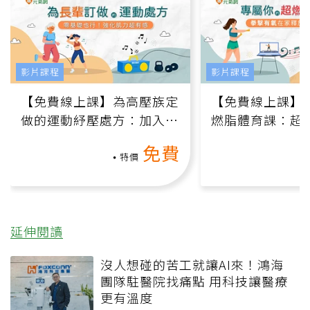
影片課程
影片課程
【免費線上課】為高壓族定
【免費線上課】
做的運動紓壓處方：加入行
燃脂體育課：超
動、增肌、互動元素，0基
氧」高壓族在家
免費
礎也能做！
負擔
特價
延伸閱讀
沒人想碰的苦工就讓AI來！鴻海
團隊駐醫院找痛點 用科技讓醫療
更有溫度