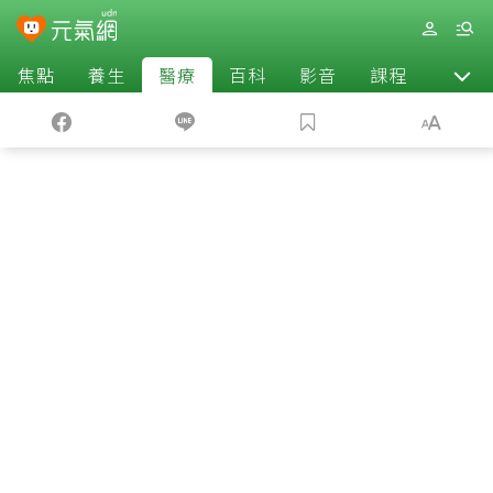
焦點
養生
醫療
百科
影音
課程
退休