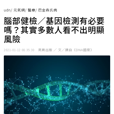
udn
/
元氣網
/
醫療
/
巴金森氏病
腦部健檢／基因檢測有必要
嗎？其實多數人看不出明顯
風險
商周出版 ／ 文／摘自《DNA國度》
2021-01-12 08:35:30