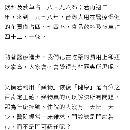
飲料及菸草占十八‧九六％；若再退二十
年，來到一九七八年，台灣人用在醫療保健
的花費僅占四‧七四％，食品飲料及菸草占
四十二‧一％。
隨著醫療進步，我們花在吃藥的費用上卻逐
步攀高，大家會不會覺得有些匪夷所思呢？
又倘若利用「藥物」恢復「健康」是百分之
百肯定正確，藥物真的可以解決所有問題，
那為什麼掛號、住院的人沒有一天比一天
少，醫院經常一床難求，門診總是門庭若
市，而不是門可羅雀呢？