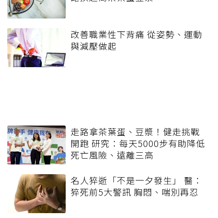
改善職業性下背痛 從姿勢、運動
與減壓做起
走路拿茶葉蛋、豆漿！健走挑戰
開跑 研究：每天5000步有助降低
死亡風險、遠離三高
名人猝逝「不是一夕發生」 醫：
猝死前5大警訊 胸悶、喘別再忍