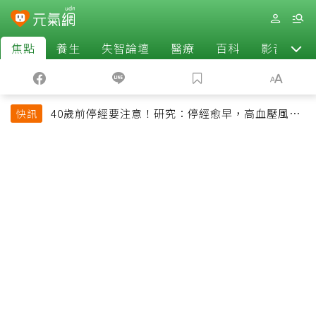
焦點
養生
失智論壇
醫療
百科
影音
40歲前停經要注意！研究：停經愈早，高血壓風險
快訊
恐增加