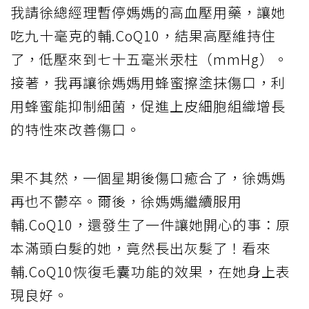
我請徐總經理暫停媽媽的高血壓用藥，讓她
吃九十毫克的輔.CoQ10，結果高壓維持住
了，低壓來到七十五毫米汞柱（mmHg）。
接著，我再讓徐媽媽用蜂蜜擦塗抹傷口，利
用蜂蜜能抑制細菌，促進上皮細胞組織增長
的特性來改善傷口。
果不其然，一個星期後傷口癒合了，徐媽媽
再也不鬱卒。爾後，徐媽媽繼續服用
輔.CoQ10，還發生了一件讓她開心的事：原
本滿頭白髮的她，竟然長出灰髮了！看來
輔.CoQ10恢復毛囊功能的效果，在她身上表
現良好。