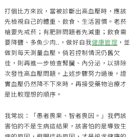
打個比方來說，當被診斷出高血壓時，應該
先檢視自己的體重、飲食、生活習慣。老菸
槍要先戒菸；有肥胖問題者先減重；飲食需
要降鹽、多魚少肉..，做好自我
健康管理
，並
做到每天測量血壓。倘若控制情況仍舊欠
佳，則再進一步檢查腎臟、內分泌，以排除
次發性高血壓問題。上述步驟努力過後，證
實血壓仍然降不下來時，再接受藥物治療才
是比較理想的順序。
我常說：「愚者畏果、智者畏因。」我們該
害怕的不是生病這結果，該害怕的是導致生
病的原因，避開這些原因，才是追求健康的