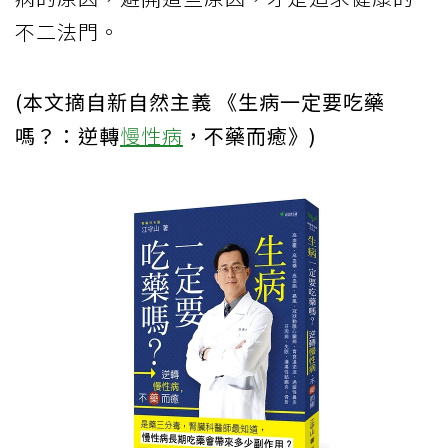
不二法門。
(本文摘自新自然主義 《生病一定要吃藥
嗎？：逆轉
慢性病
，不藥而癒》)