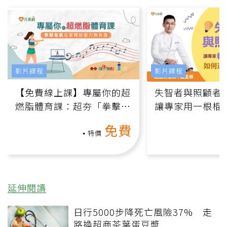
影片課程
影片課程
【免費線上課】專屬你的超
失智者與照顧者
燃脂體育課：超夯「拳擊有
讓專家用一根棍
氧」高壓族在家釋放壓力無
何逆轉退化大腦
免費
負擔
課）
特價
延伸閱讀
日行5000步降死亡風險37% 走
路換超商茶葉蛋豆漿