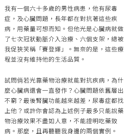
我有一個六十多歲的男性病患，他有尿毒
症，及心臟問題，長年都在對抗著這些疾
病，用藥量可想而知。但他光是心臟病就做
了七次冠狀動脈介入治療、六個支架，總被
我促狹笑稱「賽登輝」。無奈的是，這些療
程並沒有維持他的生活品質。
試問倘若光靠藥物治療就能對抗疾病，為什
麼心臟病還會一直發作？心臟問題依舊層出
不窮？最後腎臟功能越來越差，尿毒症都找
上他？或許你會認為上述例子最多只能說藥
物治療效果不盡如人意，不能證明吃藥致
病。那麼，且再聽聽我身邊的兩個實例。