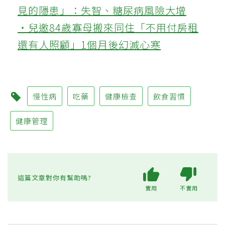
見的隱患」：失智、糖尿病風險大增
‧兒邀84歲寡母搬來同住「不用付房租
還有人照顧」1個月後幻滅心寒
慢性病
吃藥
健康檢查
飲食習慣
健康管理
這篇文章對你有幫助嗎?
實用
不實用