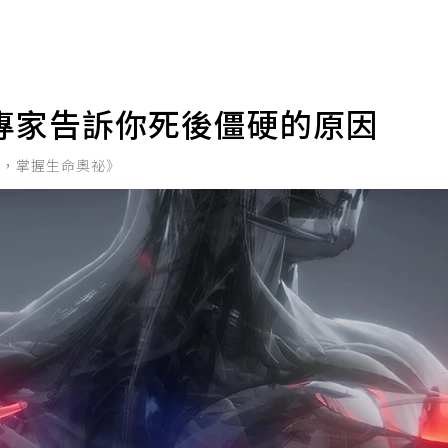
專家告訴你死後僵硬的原因
表，掌握生命奧祕》