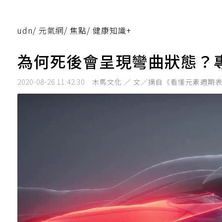
udn
/
元氣網
/
焦點
/
健康知識+
為何死後會呈現彎曲狀態？
2020-08-26 11:42:30
木馬文化 ／ 文／摘自《看懂元素週期