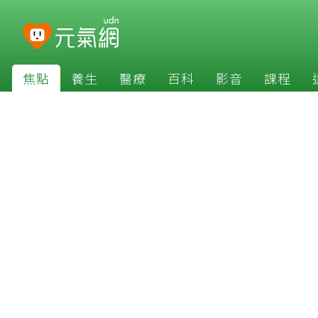
焦點
養生
醫療
百科
影音
課程