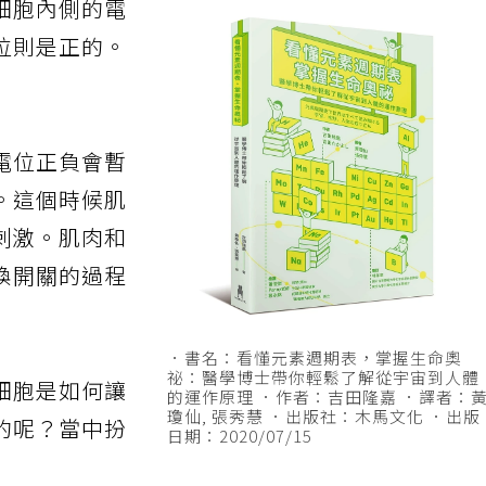
細胞內側的電
位則是正的。
電位正負會暫
。這個時候肌
刺激。肌肉和
換開關的過程
．書名：看懂元素週期表，掌握生命奧
祕：醫學博士帶你輕鬆了解從宇宙到人體
細胞是如何讓
的運作原理 ．作者：吉田隆嘉 ．譯者：
瓊仙, 張秀慧 ．出版社：木馬文化 ．出版
的呢？當中扮
日期：2020/07/15