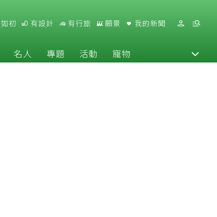
好如初
有設計
有行旅
願景
我的新聞
名人
專題
活動
寵物