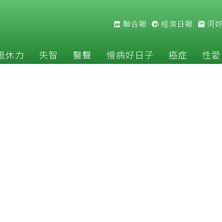
聯合報
經濟日報
河
退休力
失智
醫聲
慢病好日子
癌症
性愛