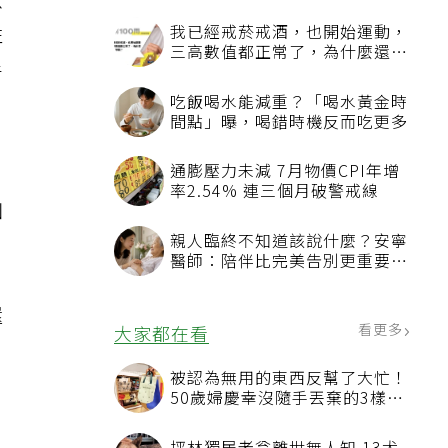
以
性
手
幽
還
而