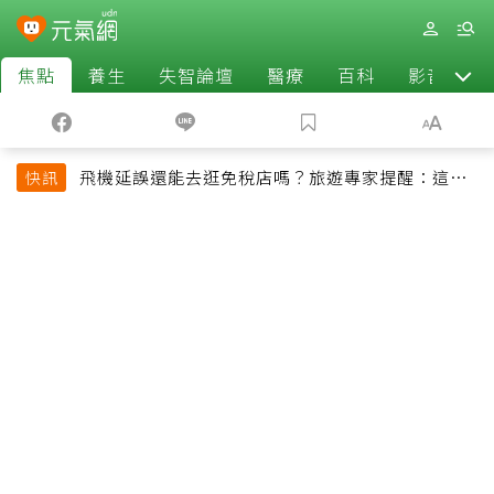
焦點
養生
失智論壇
醫療
百科
影音
飛機延誤還能去逛免稅店嗎？旅遊專家提醒：這個
快訊
時間最好別離開登機門