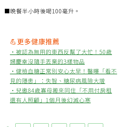
■晚餐半小時後喝100毫升。
💪更多健康推薦
‧被認為無用的東西反幫了大忙！50歲
婦慶幸沒隨手丟棄的3樣物品
‧健檢血糖正常別安心太早！醫曝「看不
見的隱患」：失智、糖尿病風險大增
‧兒邀84歲寡母搬來同住「不用付房租
還有人照顧」1個月後幻滅心寒