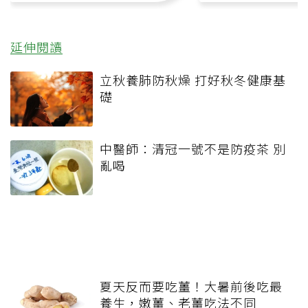
延伸閱讀
立秋養肺防秋燥 打好秋冬健康基
礎
中醫師：清冠一號不是防疫茶 別
亂喝
夏天反而要吃薑！大暑前後吃最
養生，嫩薑、老薑吃法不同