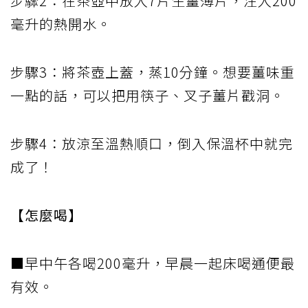
步驟2：在茶壺中放入7片生薑薄片，注入200
毫升的熱開水。
步驟3：將茶壺上蓋，蒸10分鐘。想要薑味重
一點的話，可以把用筷子、叉子薑片戳洞。
步驟4：放涼至溫熱順口，倒入保溫杯中就完
成了！
【怎麼喝】
■早中午各喝200毫升，早晨一起床喝通便最
有效。