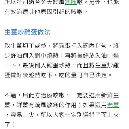
所以特別適合冬天於風
寒咳
嗽。另外，也能
有效治療其他原因引起的咳嗽。
生薑炒雞蛋做法
取生薑切丁或絲，將雞蛋打入碗內拌勻，將
少許油倒入鍋中燒熱，再將薑絲放入油中過
一下，最後倒入雞蛋炒熟，而且將生薑炒雞
蛋做好後趁熱吃下，吃的量可自己決定。
不過，用此方治療咳嗽，一定要選用新鮮生
薑，鮮薑有疏風散寒的作用；如果選用
老薑
，容易上火，所以大家一定別選錯了而上火
了！