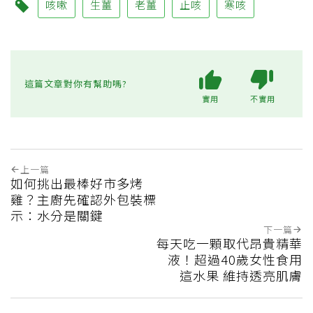
咳嗽
生薑
老薑
止咳
寒咳
這篇文章對你有幫助嗎?
實用
不實用
上一篇
如何挑出最棒好市多烤
雞？主廚先確認外包裝標
示：水分是關鍵
下一篇
每天吃一顆取代昂貴精華
液！超過40歲女性食用
這水果 維持透亮肌膚