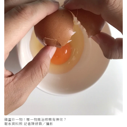
雞蛋炒一物！哪一物竟治咳嗽有神效？
報系資料照 記者陳妍霖／攝影