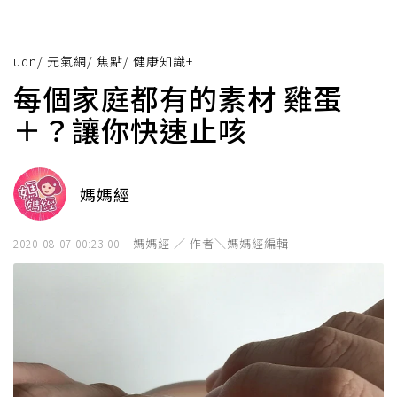
udn
/
元氣網
/
焦點
/
健康知識+
每個家庭都有的素材 雞蛋
＋？讓你快速止咳
媽媽經
媽媽經 ／ 作者＼媽媽經編輯
2020-08-07 00:23:00