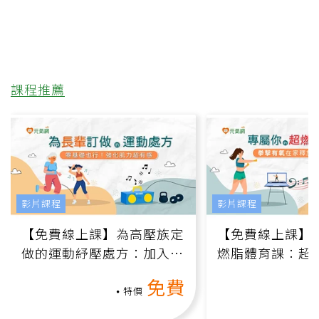
課程推薦
影片課程
影片課程
【免費線上課】為高壓族定
【免費線上課】
做的運動紓壓處方：加入行
燃脂體育課：超
動、增肌、互動元素，0基
氧」高壓族在家
免費
礎也能做！
負擔
特價