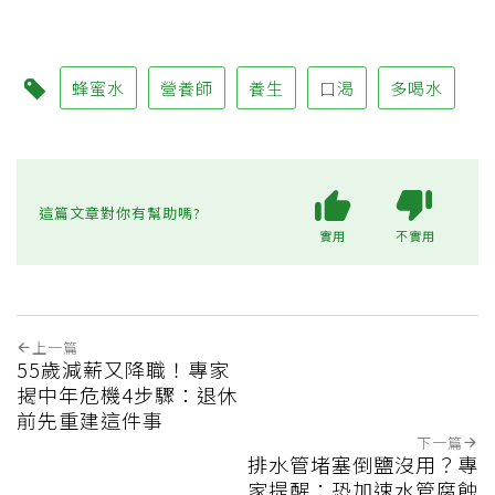
蜂蜜水
營養師
養生
口渴
多喝水
這篇文章對你有幫助嗎?
實用
不實用
上一篇
55歲減薪又降職！專家
揭中年危機4步驟：退休
前先重建這件事
下一篇
排水管堵塞倒鹽沒用？專
家提醒：恐加速水管腐蝕