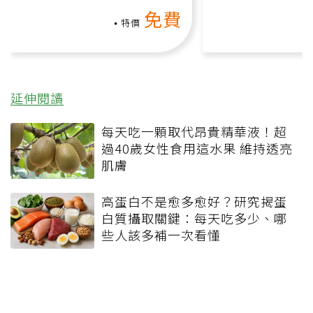
上影音課）
何逆轉退化大腦
免費
課）
特價
延伸閱讀
每天吃一顆取代昂貴精華液！超
過40歲女性食用這水果 維持透亮
肌膚
高蛋白不是愈多愈好？研究揭蛋
白質攝取關鍵：每天吃多少、哪
些人該多補一次看懂