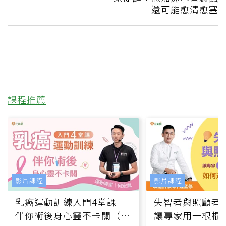
還可能愈清愈塞
課程推薦
影片課程
影片課程
乳癌運動訓練入門4堂課 -
失智者與照顧者
伴你術後身心靈不卡關（線
讓專家用一根棍