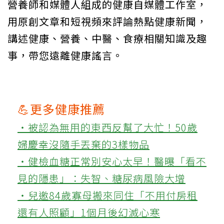
營養師和媒體人組成的健康自媒體工作室，
用原創文章和短視頻來評論熱點健康新聞，
講述健康、營養、中醫、食療相關知識及趣
事，帶您遠離健康謠言。
💪更多健康推薦
‧被認為無用的東西反幫了大忙！50歲
婦慶幸沒隨手丟棄的3樣物品
‧健檢血糖正常別安心太早！醫曝「看不
見的隱患」：失智、糖尿病風險大增
‧兒邀84歲寡母搬來同住「不用付房租
還有人照顧」1個月後幻滅心寒