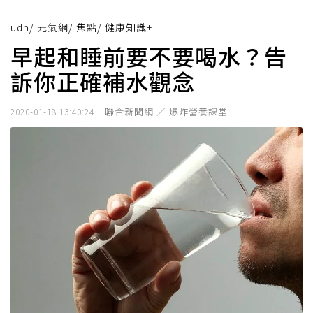
udn
/
元氣網
/
焦點
/
健康知識+
早起和睡前要不要喝水？告
訴你正確補水觀念
聯合新聞網 ／ 爆炸營養課堂
2020-01-18 13:40:24