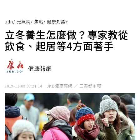
udn
/
元氣網
/
焦點
/
健康知識+
立冬養生怎麼做？專家教從
飲食、起居等4方面著手
健康報網
JKB健康報網 ／ 三秦都市報
2019-11-08 09:21:14