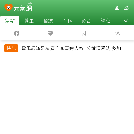
焦點
養生
醫療
百科
影音
課程
退休
電風扇滿是灰塵？家事達人教1分鐘清潔法 多加一
快訊
物還能防髒汙附著