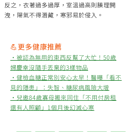
反之，衣著過多過厚，室溫過高則腠理開
洩，陽氣不得潛藏，寒邪易於侵入。
💪更多健康推薦
‧被認為無用的東西反幫了大忙！50歲
婦慶幸沒隨手丟棄的3樣物品
‧健檢血糖正常別安心太早！醫曝「看不
見的隱患」：失智、糖尿病風險大增
‧兒邀84歲寡母搬來同住「不用付房租
還有人照顧」1個月後幻滅心寒