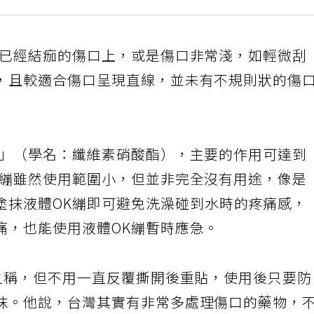
在已經結痂的傷口上，或是傷口非常淺，如輕微刮
，且較適合傷口呈現直線，並未有不規則狀的傷
維」（學名：纖維素硝酸酯），主要的作用可達到
K繃雖然使用範圍小，但並非完全沒有用途，像是
塗抹液體OK繃即可避免洗澡碰到水時的疼痛感，
痛，也能使用液體OK繃暫時應急。
繃之稱，但不用一直反覆撕開後重貼，使用後只要
抹。他說，台灣其實有非常多處理傷口的藥物，