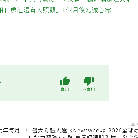
醫曝「看不見的隱患」：失智、糖尿病風險大增
不用付房租還有人照顧」1個月後幻滅心寒
?
實用
不實用
下一篇
明年每月
中醫大附醫入選《Newsweek》2026全球