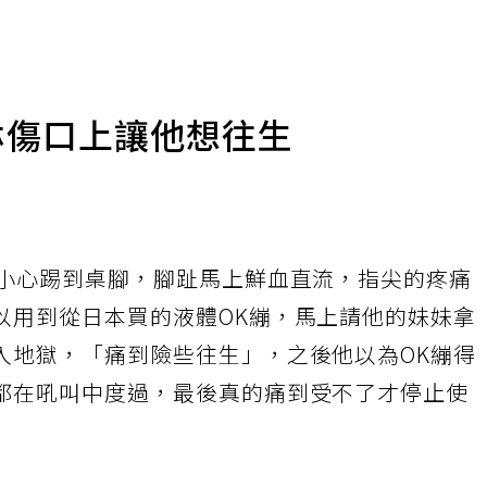
淋傷口上讓他想往生
不小心踢到桌腳，腳趾馬上鮮血直流，指尖的疼痛
以用到從日本買的液體OK繃，馬上請他的妹妹拿
入地獄，「痛到險些往生」，之後他以為OK繃得
都在吼叫中度過，最後真的痛到受不了才停止使