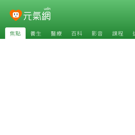
焦點
養生
醫療
百科
影音
課程