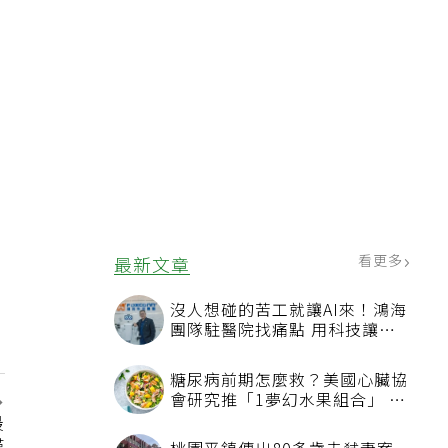
看更多
最新文章
沒人想碰的苦工就讓AI來！鴻海
團隊駐醫院找痛點 用科技讓醫
療更有溫度
糖尿病前期怎麼救？美國心臟協
會研究推「1夢幻水果組合」 酪
梨加它改善血管功能
最