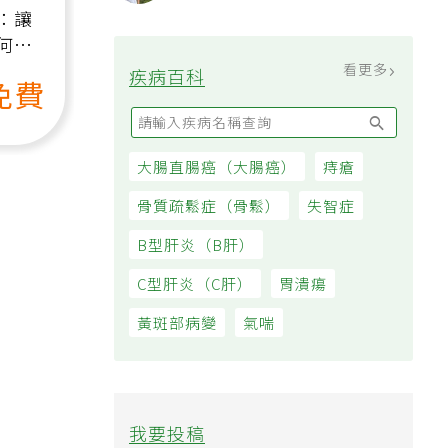
克風少年蘇友謙：每天領700元
過日子
：讓
何逆
）
看更多
疾病百科
免費
大腸直腸癌（大腸癌）
痔瘡
骨質疏鬆症（骨鬆）
失智症
B型肝炎（B肝）
C型肝炎（C肝）
胃潰瘍
黃斑部病變
氣喘