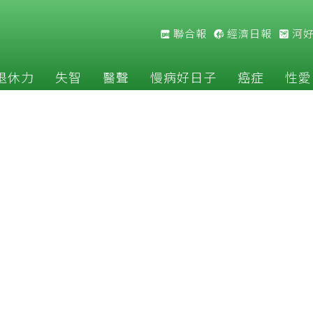
聯合報
經濟日報
河
退休力
失智
醫聲
慢病好日子
癌症
性愛