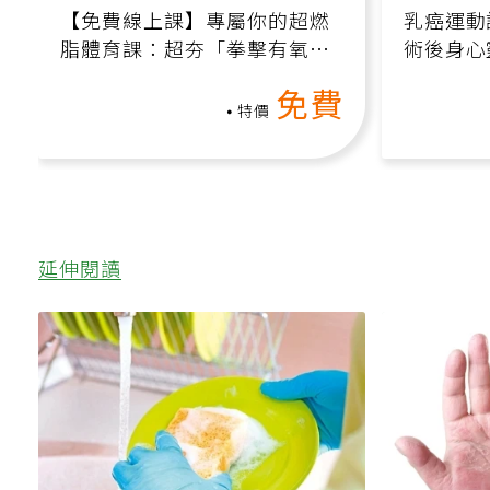
【免費線上課】專屬你的超燃
乳癌運動
脂體育課：超夯「拳擊有氧」
術後身心
高壓族在家釋放壓力無負擔
課）
免費
特價
延伸閱讀