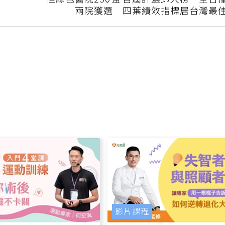
佳綠色醫院250強 首屆評選即入榜 全台
兩院獲選 四葉績效指標居台灣最
影片課程