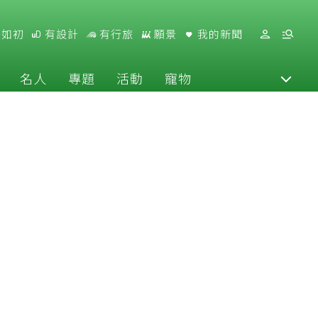
好如初
有設計
有行旅
願景
我的新聞
名人
專題
活動
寵物