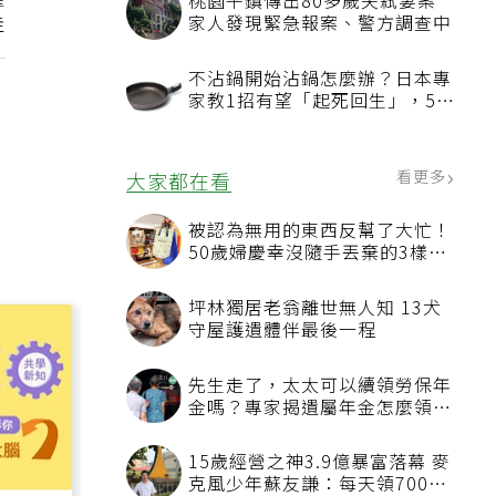
僅
桃園平鎮傳出80多歲夫弒妻案
佳
家人發現緊急報案、警方調查中
不沾鍋開始沾鍋怎麼辦？日本專
家教1招有望「起死回生」，5情
況該換新
看更多
大家都在看
被認為無用的東西反幫了大忙！
50歲婦慶幸沒隨手丟棄的3樣物
品
坪林獨居老翁離世無人知 13犬
守屋護遺體伴最後一程
先生走了，太太可以續領勞保年
金嗎？專家揭遺屬年金怎麼領，
看順位還要看資格
15歲經營之神3.9億暴富落幕 麥