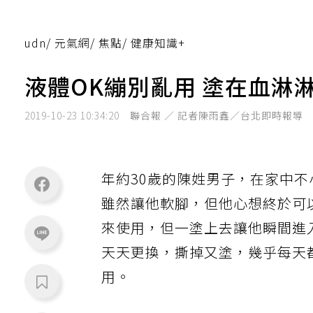
udn
/
元氣網
/
焦點
/
健康知識+
液體OK繃別亂用 塗在血淋
2019-10-23 10:34:20
聯合報 ／ 記者陳雨鑫／台北即時報導
年約30歲的陳姓男子，在家中
雖然讓他軟腳，但他心想終於可
來使用，但一塗上去讓他瞬間進
天天更換，撕掉又塗，幾乎每天
用。