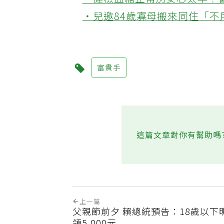
‧健檢血糖正常別安心太早！
‧兒邀84歲寡母搬來同住「
富貴手
這篇文章對你有幫助嗎
上一篇
父親節前夕 賴總統預告：18歲以下