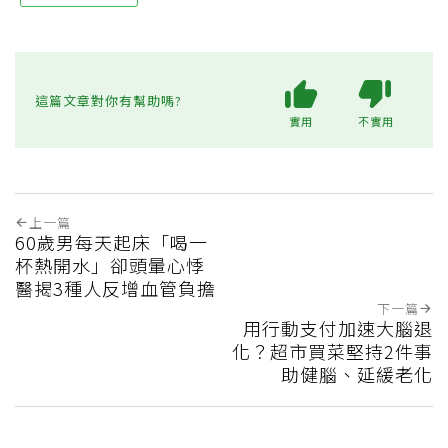
這篇文章對你有幫助嗎?
實用
不實用
上一篇
60歲男每天起床「喝一
杯熱開水」卻頭暈心悸
醫揭3種人反增血管負擔
下一篇
用行動支付加速大腦退
化？超市買菜堅持2件事
助健腦、延緩老化