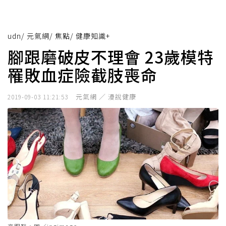
udn
/
元氣網
/
焦點
/
健康知識+
腳跟磨破皮不理會 23歲模特
罹敗血症險截肢喪命
元氣網 ／ 漫說健康
2019-09-03 11:21:53