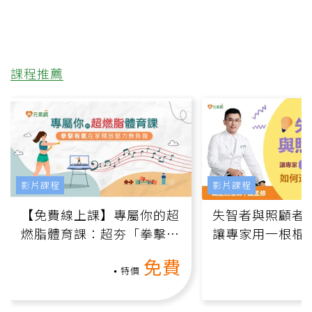
課程推薦
影片課程
影片課程
【免費線上課】專屬你的超
失智者與照顧者
燃脂體育課：超夯「拳擊有
讓專家用一根棍
氧」高壓族在家釋放壓力無
何逆轉退化大腦
免費
負擔
課）
特價