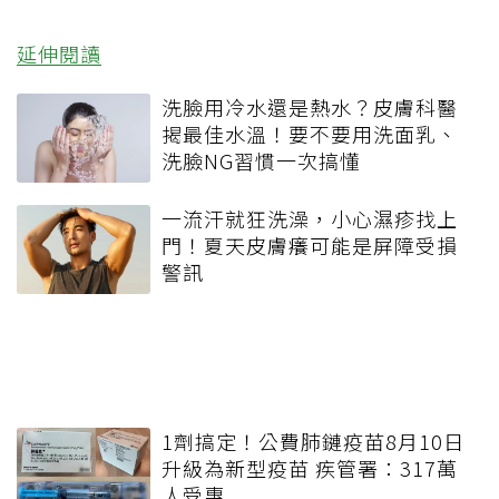
延伸閱讀
洗臉用冷水還是熱水？皮膚科醫
揭最佳水溫！要不要用洗面乳、
洗臉NG習慣一次搞懂
一流汗就狂洗澡，小心濕疹找上
門！夏天皮膚癢可能是屏障受損
警訊
1劑搞定！公費肺鏈疫苗8月10日
升級為新型疫苗 疾管署：317萬
人受惠