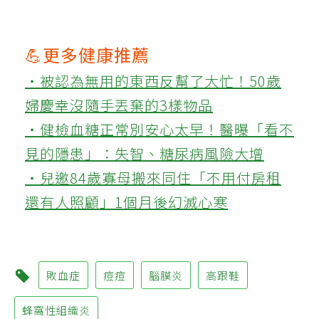
💪更多健康推薦
‧被認為無用的東西反幫了大忙！50歲
婦慶幸沒隨手丟棄的3樣物品
‧健檢血糖正常別安心太早！醫曝「看不
見的隱患」：失智、糖尿病風險大增
‧兒邀84歲寡母搬來同住「不用付房租
還有人照顧」1個月後幻滅心寒
敗血症
痘痘
腦膜炎
高跟鞋
蜂窩性組織炎