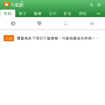
焦點
養生
醫療
百科
影音
課程
退休
體重無故下降別只當變瘦，可能暗藏這些疾病！醫
快訊
師告訴你什麼時候該就醫？