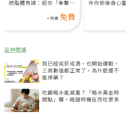
燃脂體育課：超夯「拳擊有
伴你術後身心靈
氧」高壓族在家釋放壓力無
上影音課）
免費
負擔
特價
延伸閱讀
我已經戒菸戒酒，也開始運動，
三高數值都正常了，為什麼還不
能停藥？
吃飯喝水能減重？「喝水黃金時
間點」曝，喝錯時機反而吃更多