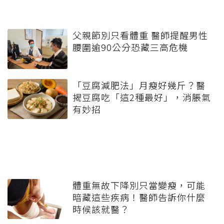
父親節別只看體重 醫師提醒男性
腰圍逾90公分恐藏三高危機
「豆腐減肥法」月瘦好幾斤？醫
揭豆腐吃「這2種最好」，消脹氣
有妙招
體重無故下降別只當變瘦，可能
暗藏這些疾病！醫師告訴你什麼
時候該就醫？