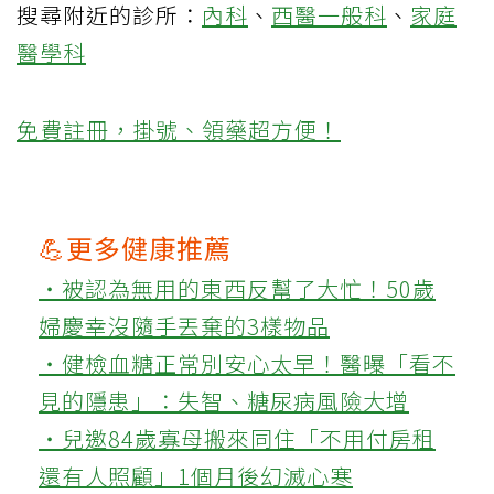
搜尋附近的診所：
內科
、
西醫一般科
、
家庭
醫學科
免費註冊，掛號、領藥超方便！
💪更多健康推薦
‧被認為無用的東西反幫了大忙！50歲
婦慶幸沒隨手丟棄的3樣物品
‧健檢血糖正常別安心太早！醫曝「看不
見的隱患」：失智、糖尿病風險大增
‧兒邀84歲寡母搬來同住「不用付房租
還有人照顧」1個月後幻滅心寒