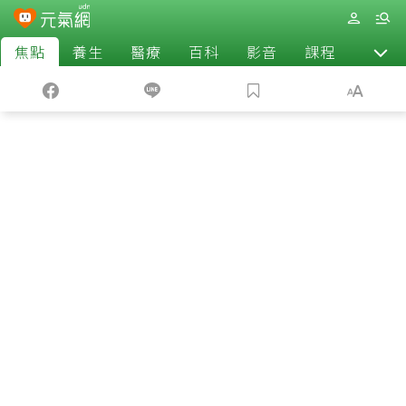
焦點
養生
醫療
百科
影音
課程
退休