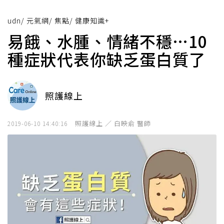
udn
/
元氣網
/
焦點
/
健康知識+
易餓、水腫、情緒不穩…10
種症狀代表你缺乏蛋白質了
照護線上
照護線上 ／ 白映俞 醫師
2019-06-10 14:40:16