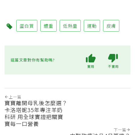
蛋白質
體重
低熱量
運動
皮膚
這篇文章對你有幫助嗎?
實用
不實用
上一篇
寶寶離開母乳後怎麼選？
卡洛塔妮35年專注羊奶
科研 用全球實證把關寶
寶每一口營養
下一篇