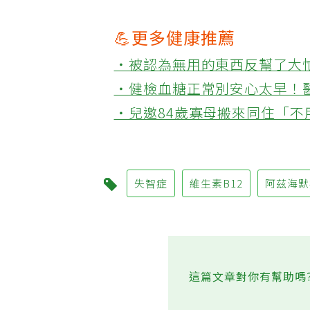
💪更多健康推薦
‧被認為無用的東西反幫了大
‧健檢血糖正常別安心太早！
‧兒邀84歲寡母搬來同住「
失智症
維生素B12
阿茲海
這篇文章對你有幫助嗎