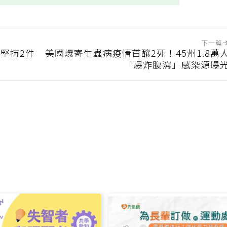
下一篇
堅持2件
美國爆寄生蟲病疫情首釀2死！45州1.8萬
「爆炸腹瀉」感染源曝