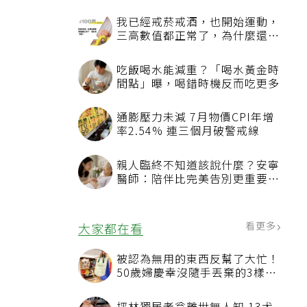
我已經戒菸戒酒，也開始運動，
三高數值都正常了，為什麼還不
能停藥？
吃飯喝水能減重？「喝水黃金時
間點」曝，喝錯時機反而吃更多
通膨壓力未減 7月物價CPI年增
率2.54% 連三個月破警戒線
親人臨終不知道該說什麼？安寧
醫師：陪伴比完美告別更重要，
4句話值得及早說出口
看更多
大家都在看
被認為無用的東西反幫了大忙！
50歲婦慶幸沒隨手丟棄的3樣物
品