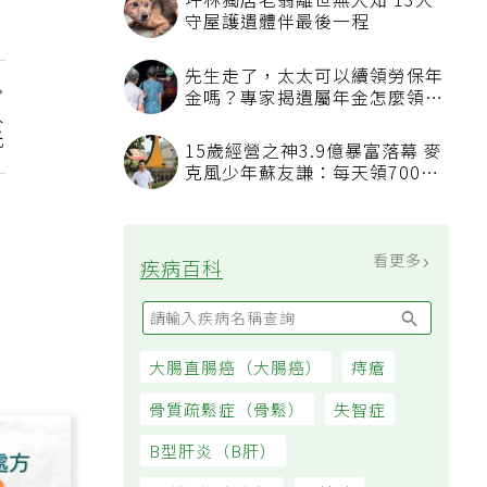
坪林獨居老翁離世無人知 13犬
守屋護遺體伴最後一程
先生走了，太太可以續領勞保年
金嗎？專家揭遺屬年金怎麼領，
人
看順位還要看資格
光
15歲經營之神3.9億暴富落幕 麥
克風少年蘇友謙：每天領700元
過日子
看更多
疾病百科
大腸直腸癌（大腸癌）
痔瘡
骨質疏鬆症（骨鬆）
失智症
B型肝炎（B肝）