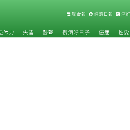
聯合報
經濟日報
河
退休力
失智
醫聲
慢病好日子
癌症
性愛