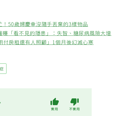
忙！50歲婦慶幸沒隨手丟棄的3樣物品
醫曝「看不見的隱患」：失智、糖尿病風險大增
不用付房租還有人照顧」1個月後幻滅心寒
默症
?
實用
不實用