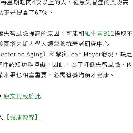
比每星期吃肉4次以上的人，罹患失智症的風險高
險更是提高了67%。
讓失智風險提高的原因，可能和
維生素B12
攝取
美國塔夫斯大學人類營養抗衰老研究中心
ch Center on Aging）科學家Jean Meyer發現，缺
血管性認知功能障礙。因此，為了降低失智風險，
菜水果也相當重要，必需營養均衡才健康。
，
原文刊載於此
入
【健康傳媒】