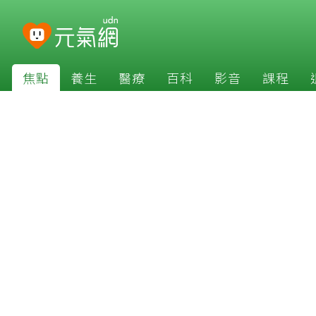
焦點
養生
醫療
百科
影音
課程