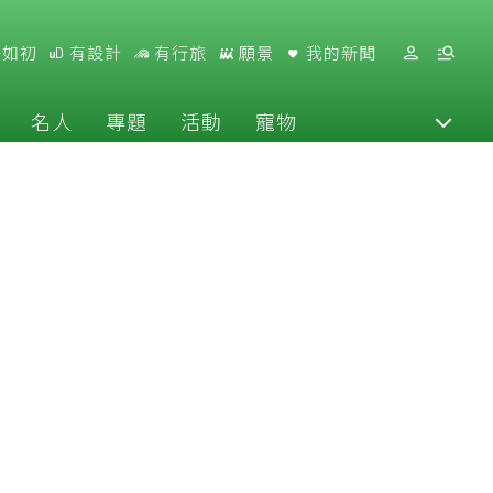
好如初
有設計
有行旅
願景
我的新聞
名人
專題
活動
寵物