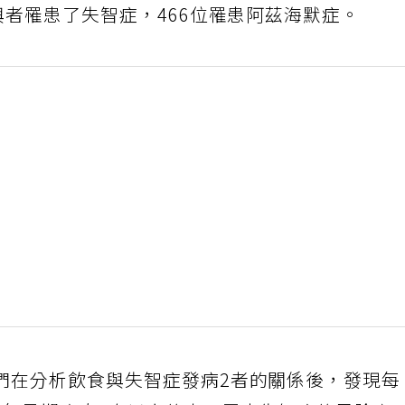
與者罹患了失智症，466位罹患阿茲海默症。
們在分析飲食與失智症發病2者的關係後，發現每