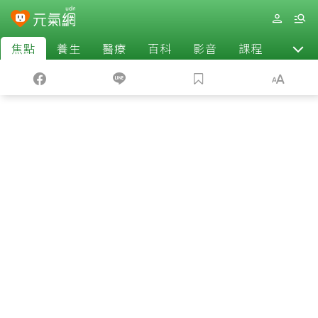
焦點
養生
醫療
百科
影音
課程
退休