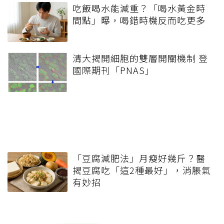
吃飯喝水能減重？「喝水黃金時
間點」曝，喝錯時機反而吃更多
清大揭開細胞的雙層開關機制 登
國際期刊「PNAS」
「豆腐減肥法」月瘦好幾斤？醫
揭豆腐吃「這2種最好」，消脹氣
有妙招