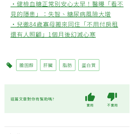
‧健檢血糖正常別安心太早！醫曝「看不
見的隱患」：失智、糖尿病風險大增
‧兒邀84歲寡母搬來同住「不用付房租
還有人照顧」1個月後幻滅心寒
膽固醇
肝臟
脂肪
蛋白質
這篇文章對你有幫助嗎?
實用
不實用