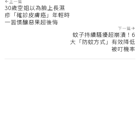
上一篇
30歲空姐以為臉上長濕
疹「確診皮膚癌」年輕時
一習慣釀惡果超後悔
下一篇
蚊子持續騷擾超崩潰！6
大「防蚊方式」有效降低
被叮機率