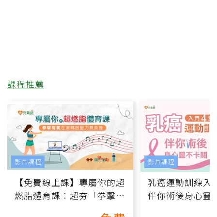
課程推薦
影片課程
影片課程
【免費線上課】專屬你的超
乳癌運動訓練入門
燃脂體育課：超夯「拳擊有
伴你術後身心靈
氧」高壓族在家釋放壓力無
上影音課）