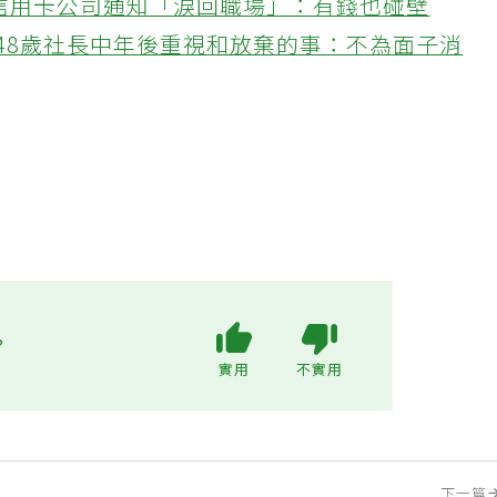
接信用卡公司通知「淚回職場」：有錢也碰壁
48歲社長中年後重視和放棄的事：不為面子消
?
實用
不實用