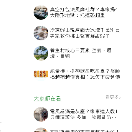
真空打包法風靡社群？專家揭4
大隱形地獄：托運恐超重
冷凍蝦出現厚霜大冰塊千萬別買
專家教你挑出緊實鮮甜蝦子
養生村核心三要素 空氣、環
境、景觀
能量棒、提神飲愈吃愈累？醫師
揭越補越慘真相：恐欠下疲勞債
看更多
大家都在看
電風扇滿是灰塵？家事達人教1
分鐘清潔法 多加一物還能防髒
汙附著