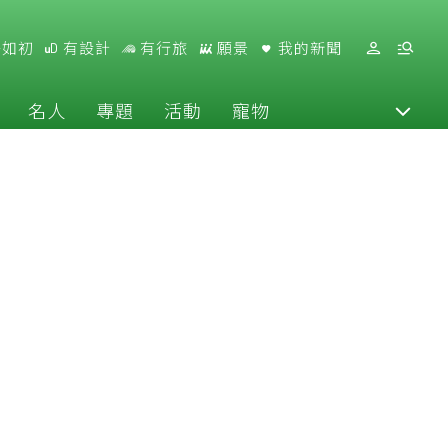
好如初
有設計
有行旅
願景
我的新聞
名人
專題
活動
寵物