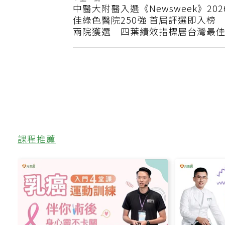
上一篇
中醫大附醫入選《Newsweek》20
佳綠色醫院250強 首屆評選即入榜
兩院獲選 四葉績效指標居台灣最
課程推薦