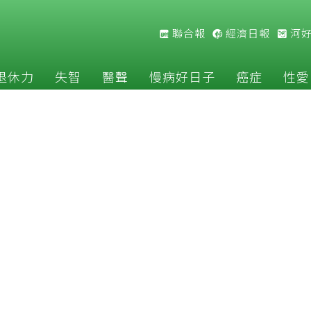
聯合報
經濟日報
河
退休力
失智
醫聲
慢病好日子
癌症
性愛