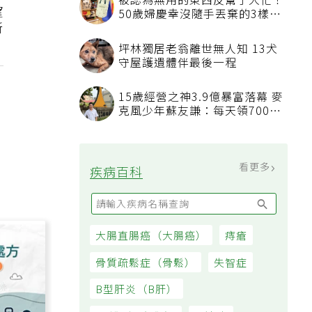
被認為無用的東西反幫了大忙！
望
50歲婦慶幸沒隨手丟棄的3樣物
新
品
坪林獨居老翁離世無人知 13犬
守屋護遺體伴最後一程
15歲經營之神3.9億暴富落幕 麥
克風少年蘇友謙：每天領700元
過日子
看更多
疾病百科
大腸直腸癌（大腸癌）
痔瘡
骨質疏鬆症（骨鬆）
失智症
B型肝炎（B肝）