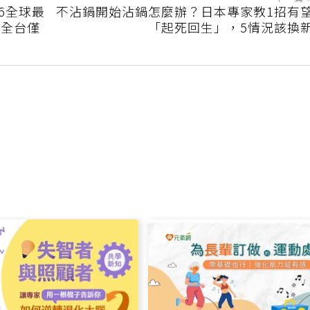
下一篇
26全球最
不沾鍋開始沾鍋怎麼辦？日本專家教1招有
 全台僅
「起死回生」，5情況該換
佳