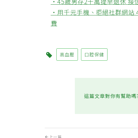
‧45歲男存2千萬提早退休 
‧用千元手機、拒絕社群網站 
費
高血壓
口腔保健
這篇文章對你有幫助嗎