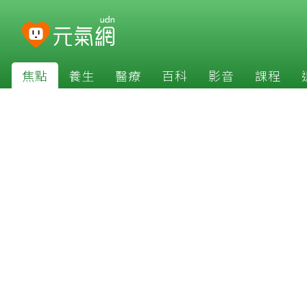
焦點
養生
醫療
百科
影音
課程