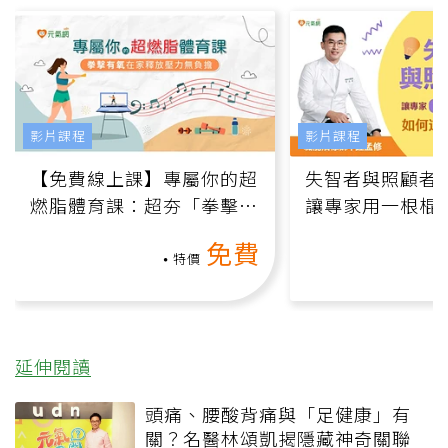
影片課程
影片課程
【免費線上課】專屬你的超
失智者與照顧者
燃脂體育課：超夯「拳擊有
讓專家用一根棍
氧」高壓族在家釋放壓力無
何逆轉退化大腦
免費
負擔
課）
特價
延伸閱讀
頭痛、腰酸背痛與「足健康」有
關？名醫林頌凱揭隱藏神奇關聯