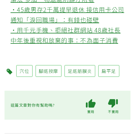
‧45歲男存2千萬提早退休 接信用卡公司
通知「淚回職場」：有錢也碰壁
‧用千元手機、拒絕社群網站 48歲社長
中年後重視和放棄的事：不為面子消費
穴位
腳底按摩
足底筋膜炎
扁平足
這篇文章對你有幫助嗎?
實用
不實用