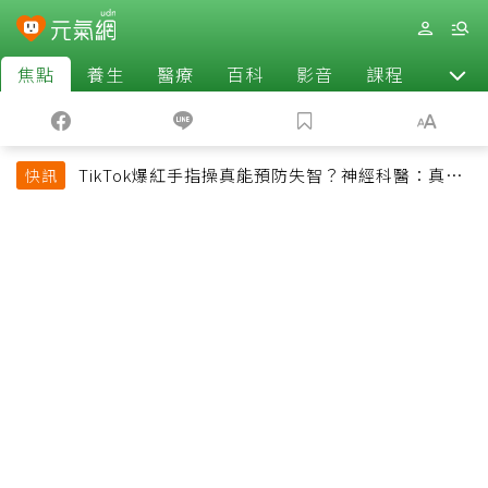
焦點
養生
醫療
百科
影音
課程
退休
TikTok爆紅手指操真能預防失智？神經科醫：真正
快訊
該做的是4件事