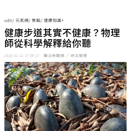
udn
/
元氣網
/
焦點
/
健康知識+
健康步道其實不健康？物理
師從科學解釋給你聽
聯合新聞網 ／ 綜合報導
2018-01-12 17:09:27