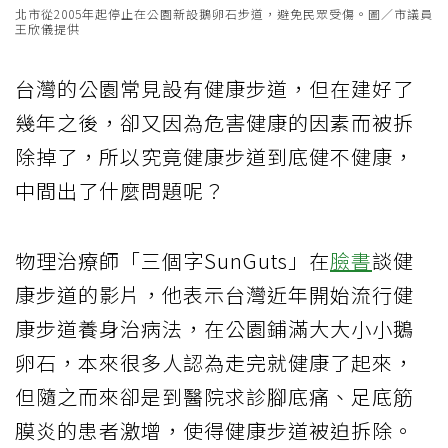
北市從2005年起停止在公園新設鵝卵石步道，避免民眾受傷。圖／市議員
王欣儀提供
台灣的公園常見設有健康步道，但在建好了
幾年之後，卻又因為危害健康的因素而被拆
除掉了，所以究竟健康步道到底健不健康，
中間出了什麼問題呢？
物理治療師「三個字SunGuts」在
臉書
談健
康步道的影片，他表示台灣近年開始流行健
康步道養身治病法，在公園鋪滿大大小小鵝
卵石，本來很多人認為走完就健康了起來，
但隨之而來卻是到醫院求診腳底痛、足底筋
膜炎的患者激增，使得健康步道被迫拆除。