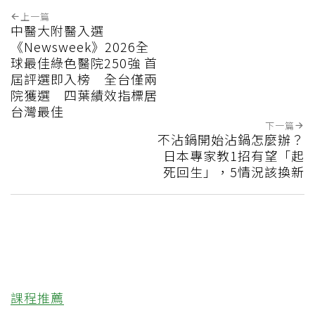
上一篇
中醫大附醫入選
《Newsweek》2026全
球最佳綠色醫院250強 首
屆評選即入榜 全台僅兩
院獲選 四葉績效指標居
台灣最佳
下一篇
不沾鍋開始沾鍋怎麼辦？
日本專家教1招有望「起
死回生」，5情況該換新
課程推薦