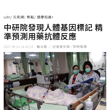
udn
/
元氣網
/
焦點
/
健康知識+
中研院發現人體基因標記 精
準預測用藥抗體反應
聯合報 ／ 記者黃安琪╱即時報導
2017-09-21 14:45:20