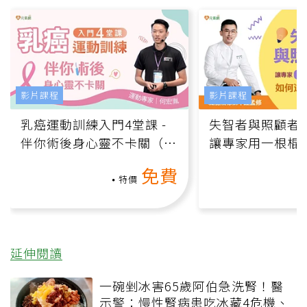
影片課程
影片課程
乳癌運動訓練入門4堂課 -
失智者與照顧者
伴你術後身心靈不卡關（線
讓專家用一根棍
上影音課）
何逆轉退化大腦
免費
課）
特價
延伸閱讀
一碗剉冰害65歲阿伯急洗腎！醫
示警：慢性腎病患吃冰藏4危機、