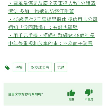
‧電風扇滿是灰塵？家事達人教1分鐘清
潔法 多加一物還能防髒汙附著
‧45歲男存2千萬提早退休 接信用卡公司
通知「淚回職場」：有錢也碰壁
‧用千元手機、拒絕社群網站 48歲社長
中年後重視和放棄的事：不為面子消費
洗腎
免疫球蛋白
抗體
這篇文章對你有幫助嗎?
實用
不實用