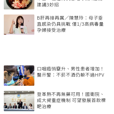
建議3妙招
B肝再接再厲／陳慧玲：母子垂
直感染仍具挑戰 僅1/3高病毒量
孕婦接受治療
口咽癌悄竄升、男性患者增加！
醫示警：不菸不酒仍躲不過HPV
登革熱不再無藥可用！國衛院、
成大揭重症機制 可望發展首款標
靶治療