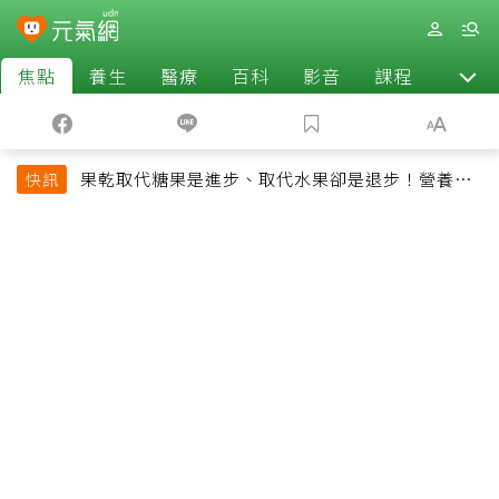
焦點
養生
醫療
百科
影音
課程
退休
果乾取代糖果是進步、取代水果卻是退步！營養師
快訊
揭果乾堅果常見健康陷阱