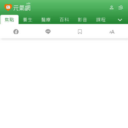
焦點
養生
醫療
百科
影音
課程
退休