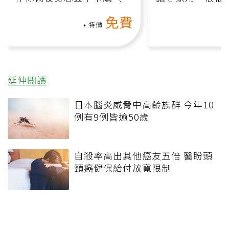
上影音課）
何逆轉退化大腦
免費
課）
特價
延伸閱讀
日本腦炎威脅中高齡族群 今年10
例有9例皆逾50歲
自殺率高出其他癌友五倍 醫盼頭
頸癌健保給付放寬限制