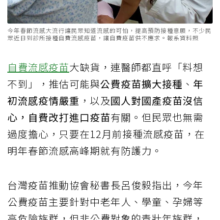
今年春節流感大流行讓民眾知道流感的可怕，提高預防接種意願，不少民
眾近日到診所接種自費流感疫苗，讓自費疫苗供不應求。報系資料照
自費
流感疫苗
大缺貨，連醫師都直呼「料想
不到」，推估可能與
公費疫苗擴大接種
、
年
初流感疫情嚴重
，以及
國人對國產疫苗沒信
心，自費改打進口疫苗
有關。但民眾也無需
過度擔心，只要在12月前接種流感疫苗，在
明年春節流感高峰期就有防護力。
台灣疫苗推動協會秘書長呂俊毅指出，今年
公費疫苗主要針對中老年人、學童、孕婦等
高危險族群，但非公費對象的青壯年族群，