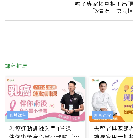
嗎？專家揭真相！出現
「3情況」快丟掉
課程推薦
影片課程
影片課程
乳癌運動訓練入門4堂課 -
失智者與照顧者
伴你術後身心靈不卡關（線
讓專家用一根棍