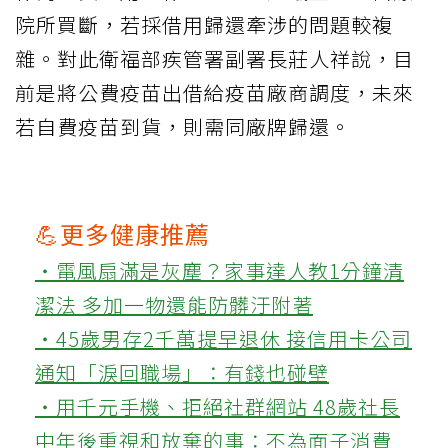
院所買斷，若採借用歸還牽涉的問題較複
雜。對此衛福部疾管署副署長莊人祥說，目
前是將公費疫苗出借給疫苗廠商調度，未來
若自費疫苗到貨，則需同廠牌歸還。
💪更多健康推薦
‧電風扇滿是灰塵？家事達人教1分鐘清
潔法 多加一物還能防髒汙附著
‧45歲男存2千萬提早退休 接信用卡公司
通知「淚回職場」：有錢也碰壁
‧用千元手機、拒絕社群網站 48歲社長
中年後重視和放棄的事：不為面子消費