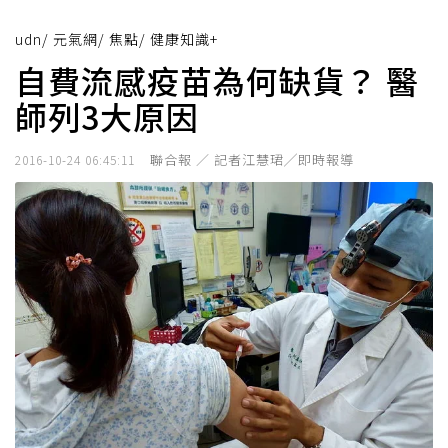
udn
/
元氣網
/
焦點
/
健康知識+
自費流感疫苗為何缺貨？ 醫
師列3大原因
聯合報 ／ 記者江慧珺╱即時報導
2016-10-24 06:45:11