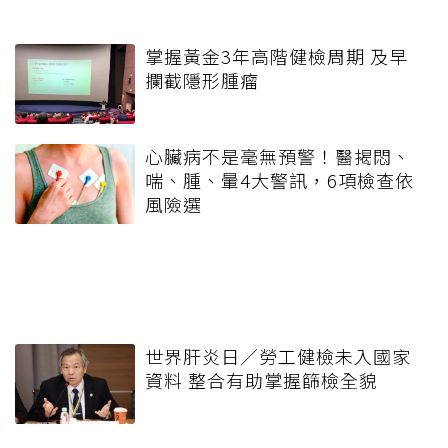
掌握黃金3年高階健檢周期 及早
攔截隱形腫瘤
心臟病不是毫無預警！醫揭悶、
喘、腫、暈4大警訊，6項檢查依
風險選
世界肝炎日／勞工健檢未入國家
資料 整合有助掌握篩檢全貌