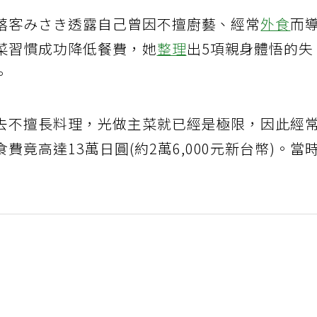
落客みさき透露自己曾因不擅廚藝、經常
外食
而
菜習慣成功降低餐費，她
整理
出5項親身體悟的失
。
去不擅長料理，光做主菜就已經是極限，因此經
費竟高達13萬日圓(約2萬6,000元新台幣)。當