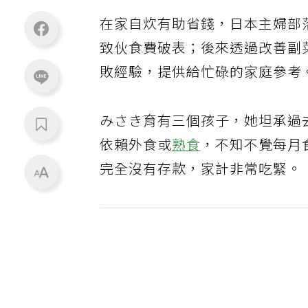
在家自炊有助省錢，日本主婦部
致伙食費破表；後來透過改善副
敗經驗，提供給忙碌的家庭參考
みさき育有三個孩子，她坦承過
依賴外食或
熟食
，不知不覺每月食
完全沒有存款，家計非常吃緊。