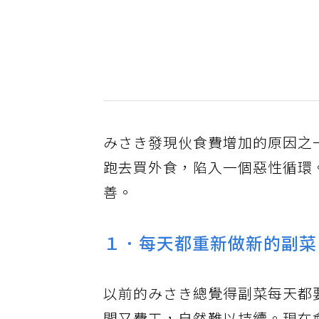
みさき發現伙食費增加的原因之
跑去買外食，陷入一個惡性循環
善。
１．每天都重新做新的副菜
以前的みさき總覺得副菜每天都