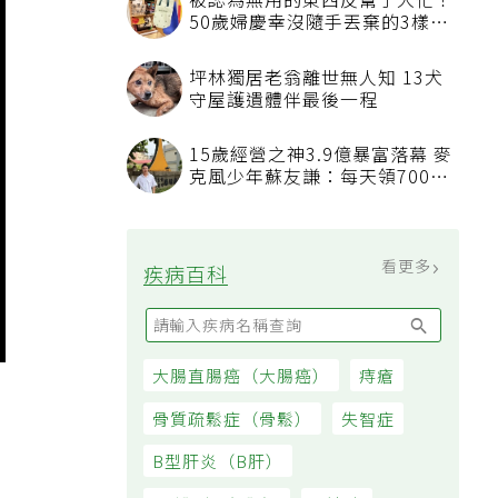
被認為無用的東西反幫了大忙！
50歲婦慶幸沒隨手丟棄的3樣物
品
坪林獨居老翁離世無人知 13犬
守屋護遺體伴最後一程
15歲經營之神3.9億暴富落幕 麥
克風少年蘇友謙：每天領700元
過日子
看更多
疾病百科
大腸直腸癌（大腸癌）
痔瘡
骨質疏鬆症（骨鬆）
失智症
B型肝炎（B肝）