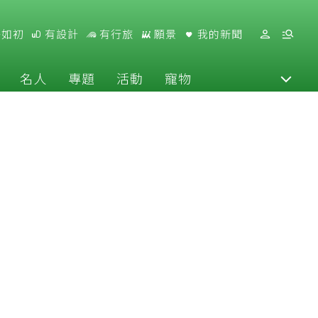
好如初
有設計
有行旅
願景
我的新聞
名人
專題
活動
寵物