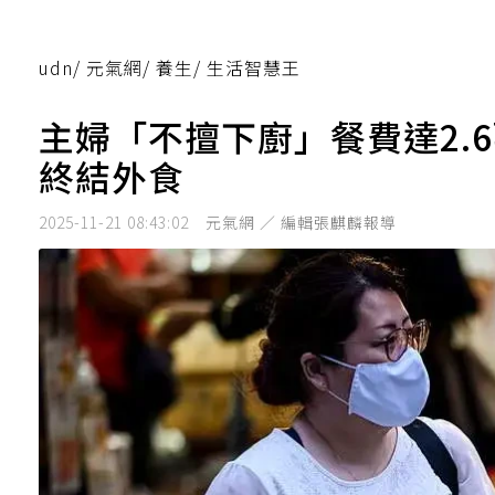
udn
/
元氣網
/
養生
/
生活智慧王
主婦「不擅下廚」餐費達2.
終結外食
2025-11-21 08:43:02
元氣網 ／ 編輯張麒麟報導