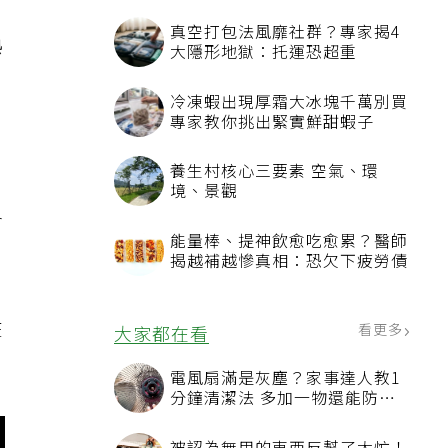
真空打包法風靡社群？專家揭4
熟
大隱形地獄：托運恐超重
冷凍蝦出現厚霜大冰塊千萬別買
專家教你挑出緊實鮮甜蝦子
養生村核心三要素 空氣、環
境、景觀
會
能量棒、提神飲愈吃愈累？醫師
揭越補越慘真相：恐欠下疲勞債
在
看更多
大家都在看
電風扇滿是灰塵？家事達人教1
分鐘清潔法 多加一物還能防髒
汙附著