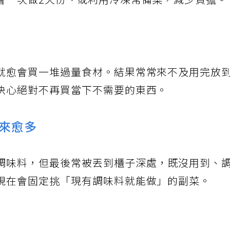
會一次做2天份、或利用冷凍常備菜，減少負擔。
就愈會買一堆過量食材。結果常常來不及用完放
決心絕對不再買當下不需要的東西。
來愈多
調味料，但最後常被丟到櫃子深處，既沒用到、
現在會固定挑「現有調味料就能做」的副菜。