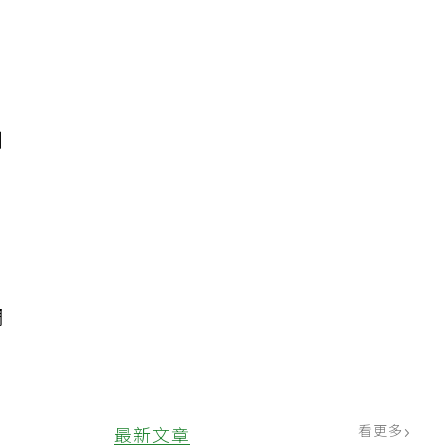
到
調
看更多
最新文章