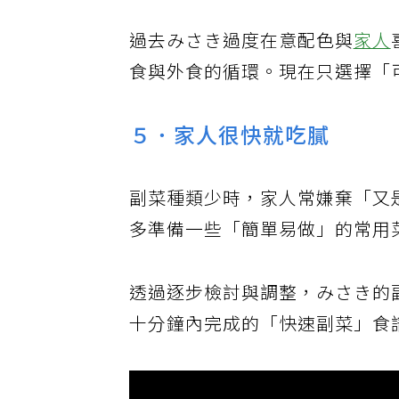
過去みさき過度在意配色與
家人
食與外食的循環。現在只選擇「
５．家人很快就吃膩
副菜種類少時，家人常嫌棄「又
多準備一些「簡單易做」的常用
透過逐步檢討與調整，みさき的
十分鐘內完成的「快速副菜」食譜