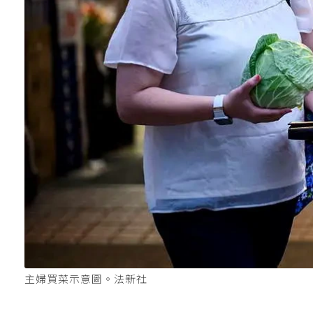
主婦買菜示意圖。法新社