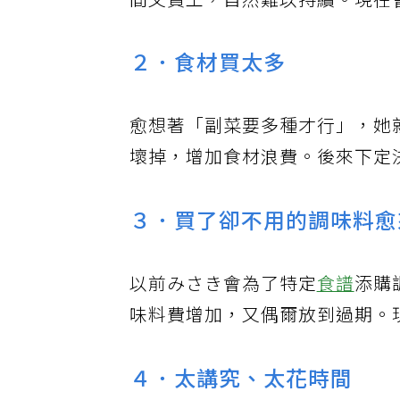
間又費工，自然難以持續。現在
２．食材買太多
愈想著「副菜要多種才行」，她
壞掉，增加食材浪費。後來下定
３．買了卻不用的調味料愈
以前みさき會為了特定
食譜
添購
味料費增加，又偶爾放到過期。
４．太講究、太花時間