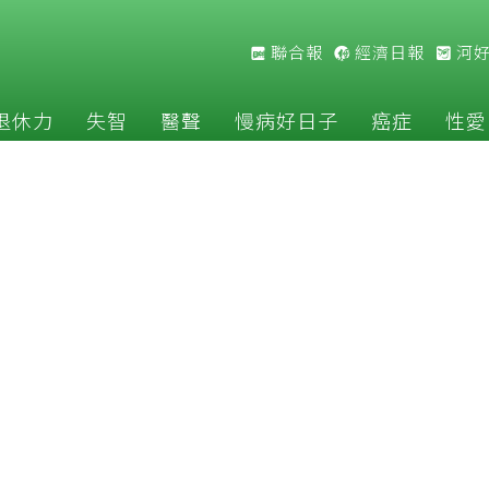
聯合報
經濟日報
河
退休力
失智
醫聲
慢病好日子
癌症
性愛