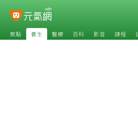
焦點
養生
醫療
百科
影音
課程