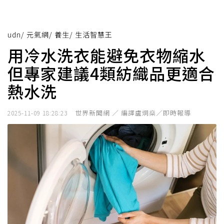
udn
/
元氣網
/
養生
/
生活智慧王
用冷水洗衣能避免衣物縮水
但專家建議4類紡織品更適合
熱水洗
世界新聞網 ／ 編譯盧炯燊／即時報導
2025-11-09 18:28:23