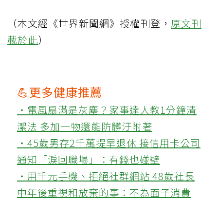
（本文經《世界新聞網》授權刊登，
原文刊
載於此
）
💪更多健康推薦
‧電風扇滿是灰塵？家事達人教1分鐘清
潔法 多加一物還能防髒汙附著
‧45歲男存2千萬提早退休 接信用卡公司
通知「淚回職場」：有錢也碰壁
‧用千元手機、拒絕社群網站 48歲社長
中年後重視和放棄的事：不為面子消費