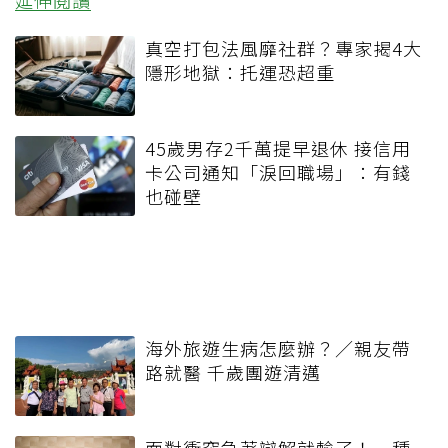
延伸閱讀
真空打包法風靡社群？專家揭4大
隱形地獄：托運恐超重
45歲男存2千萬提早退休 接信用
卡公司通知「淚回職場」：有錢
也碰壁
海外旅遊生病怎麼辦？／親友帶
路就醫 千歲團遊清邁