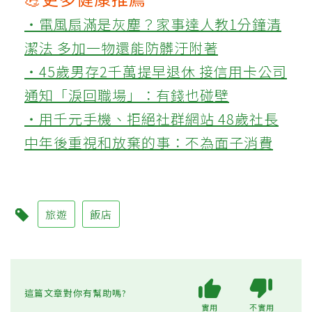
‧電風扇滿是灰塵？家事達人教1分鐘清
潔法 多加一物還能防髒汙附著
‧45歲男存2千萬提早退休 接信用卡公司
通知「淚回職場」：有錢也碰壁
‧用千元手機、拒絕社群網站 48歲社長
中年後重視和放棄的事：不為面子消費
旅遊
飯店
這篇文章對你有幫助嗎?
實用
不實用