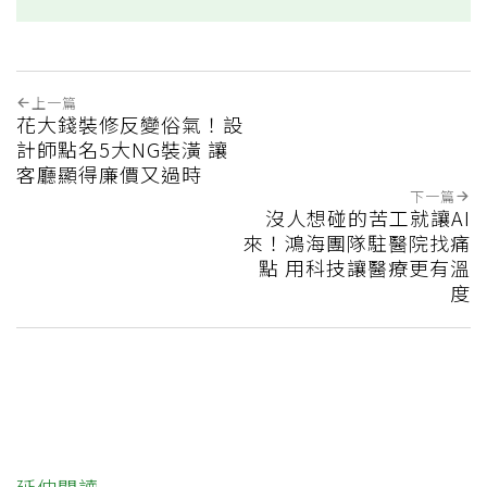
上一篇
花大錢裝修反變俗氣！設
計師點名5大NG裝潢 讓
客廳顯得廉價又過時
下一篇
沒人想碰的苦工就讓AI
來！鴻海團隊駐醫院找痛
點 用科技讓醫療更有溫
度