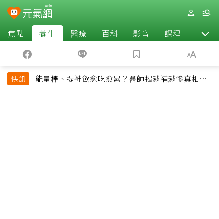
焦點
養生
醫療
百科
影音
課程
退休
能量棒、提神飲愈吃愈累？醫師揭越補越慘真相：
快訊
恐欠下疲勞債