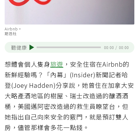
Airbnb。
路透社
聽健康
00:00
/
00:00
想體會個人隻身
旅遊
，安全住宿在Airbnb的
新鮮經驗嗎？「內幕」(Insider)新聞記者哈
登(Joey Hadden)分享說，她曾住在加拿大安
大略產酒地區的樹屋、瑞士改造過的釀酒酒
桶，美國邁阿密改造過的救生員瞭望台，但
她指出自己向來安全的竅門，就是預訂雙人
房，儘管那樣會多花一點錢。