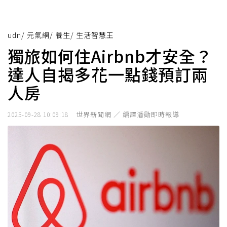
udn
/
元氣網
/
養生
/
生活智慧王
獨旅如何住Airbnb才安全？
達人自揭多花一點錢預訂兩
人房
世界新聞網 ／ 編譯潘勛即時報導
2025-09-28 10:09:18