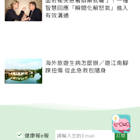
面對衝突急著辯解就輸了！一種
智慧回應「瞬間化解怒氣」進入
有效溝通
海外旅遊生病怎麼辦／遊江南腳
踝扭傷 從此急救包隨身
健康報e報