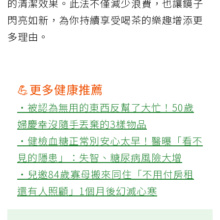
的清潔效果。此法不僅減少浪費，也讓鏡子
閃亮如新，為你持續享受喝茶的樂趣增添更
多理由。
💪更多健康推薦
‧被認為無用的東西反幫了大忙！50歲
婦慶幸沒隨手丟棄的3樣物品
‧健檢血糖正常別安心太早！醫曝「看不
見的隱患」：失智、糖尿病風險大增
‧兒邀84歲寡母搬來同住「不用付房租
還有人照顧」1個月後幻滅心寒