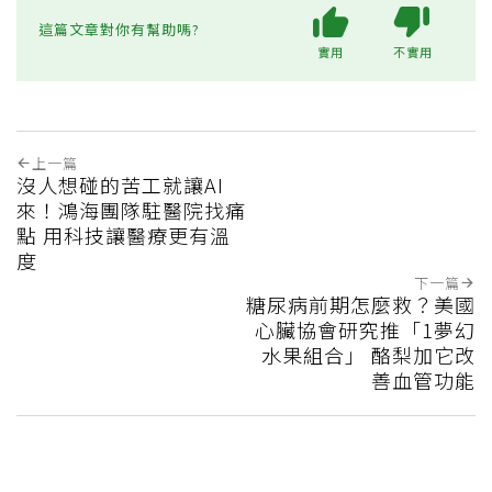
這篇文章對你有幫助嗎?
實用
不實用
上一篇
沒人想碰的苦工就讓AI
來！鴻海團隊駐醫院找痛
點 用科技讓醫療更有溫
度
下一篇
糖尿病前期怎麼救？美國
心臟協會研究推「1夢幻
水果組合」 酪梨加它改
善血管功能