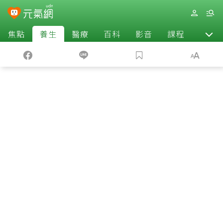
焦點
養生
醫療
百科
影音
課程
退休