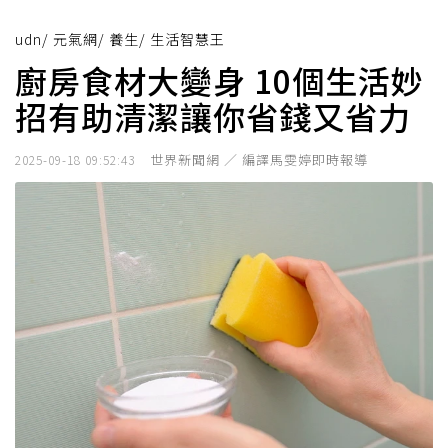
udn
/
元氣網
/
養生
/
生活智慧王
廚房食材大變身 10個生活妙
招有助清潔讓你省錢又省力
世界新聞網 ／ 編譯馬雯婷即時報導
2025-09-18 09:52:43