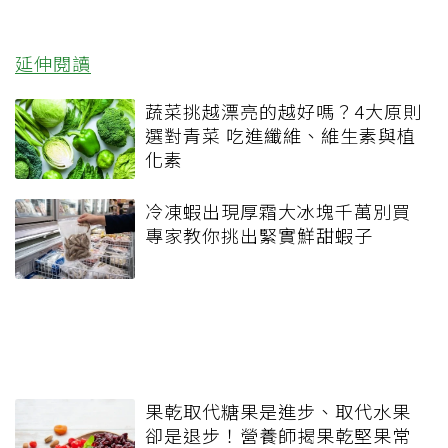
延伸閱讀
蔬菜挑越漂亮的越好嗎？4大原則
選對青菜 吃進纖維、維生素與植
化素
冷凍蝦出現厚霜大冰塊千萬別買
專家教你挑出緊實鮮甜蝦子
果乾取代糖果是進步、取代水果
卻是退步！營養師揭果乾堅果常