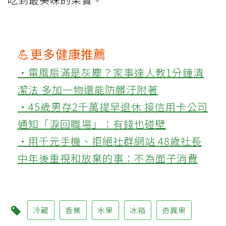
💪更多健康推薦
‧電風扇滿是灰塵？家事達人教1分鐘清
潔法 多加一物還能防髒汙附著
‧45歲男存2千萬提早退休 接信用卡公司
通知「淚回職場」：有錢也碰壁
‧用千元手機、拒絕社群網站 48歲社長
中年後重視和放棄的事：不為面子消費
冷藏
香蕉
水果
冰箱
奇異果