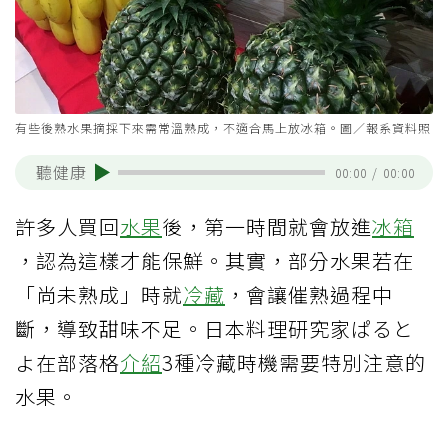
有些後熟水果摘採下來需常溫熟成，不適合馬上放冰箱。圖／報系資料照
聽健康
00:00
/
00:00
許多人買回
水果
後，第一時間就會放進
冰箱
，認為這樣才能保鮮。其實，部分水果若在
「尚未熟成」時就
冷藏
，會讓催熟過程中
斷，導致甜味不足。日本料理研究家ぱると
よ在部落格
介紹
3種冷藏時機需要特別注意的
水果。