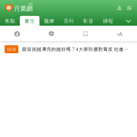
焦點
養生
醫療
百科
影音
課程
退休
蔬菜挑越漂亮的越好嗎？4大原則選對青菜 吃進纖
快訊
維、維生素與植化素