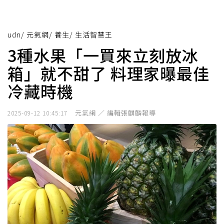
udn
/
元氣網
/
養生
/
生活智慧王
3種水果「一買來立刻放冰
箱」就不甜了 料理家曝最佳
冷藏時機
元氣網 ／ 編輯張麒麟報導
2025-09-12 10:45:17