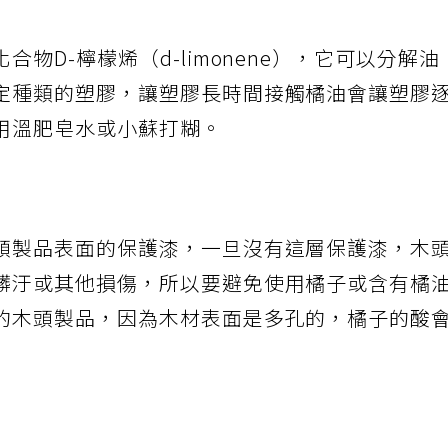
物D-檸檬烯（d-limonene），它可以分解油
定種類的塑膠，讓塑膠長時間接觸橘油會讓塑膠
用溫肥皂水或小蘇打糊。
頭製品表面的保護漆，一旦沒有這層保護漆，木
髒汙或其他損傷，所以要避免使用橘子或含有橘
的木頭製品，因為木材表面是多孔的，橘子的酸