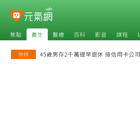
焦點
養生
醫療
百科
影音
課程
45歲男存2千萬提早退休 接信用卡
快訊