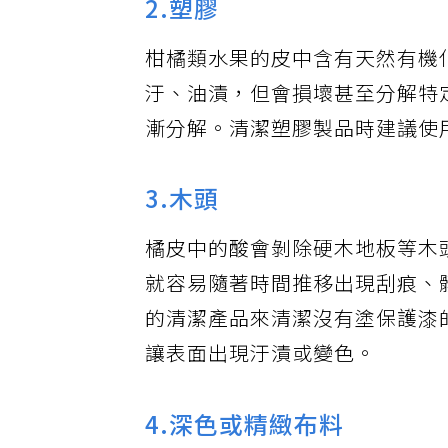
2.塑膠
柑橘類水果的皮中含有天然有機化合
汙、油漬，但會損壞甚至分解特
漸分解。清潔塑膠製品時建議使
3.木頭
橘皮中的酸會剝除硬木地板等木
就容易隨著時間推移出現刮痕、
的清潔產品來清潔沒有塗保護漆
讓表面出現汙漬或變色。
4.深色或精緻布料