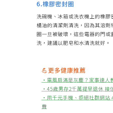
6.橡膠密封圈
洗碗機、冰箱或洗衣機上的橡膠
橘油的清潔劑清洗，因為其溶劑
圈一旦被破壞，這些電器的門或
洗，建議以肥皂和水清洗就好。
💪更多健康推薦
‧電風扇滿是灰塵？家事達人
‧45歲男存2千萬提早退休 
‧用千元手機、拒絕社群網站 
費