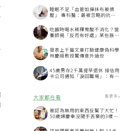
會
睡眠不足「血管如擰抹布被擠
壓」 專科醫：最被忽略的抗老
會
方法
吃飯時喝水稀釋胃酸不消化？營
養師揭「反而有好處」某些族群
才要禁
手
發表上千篇文章打臉健康偽科學
林慶順教授驚傳意外過世
45歲男存2千萬提早退休 接信用
卡公司通知「淚回職場」：有錢
也碰壁
起
看更多
大家都在看
讓
被認為無用的東西反幫了大忙！
50歲婦慶幸沒隨手丟棄的3樣物
品