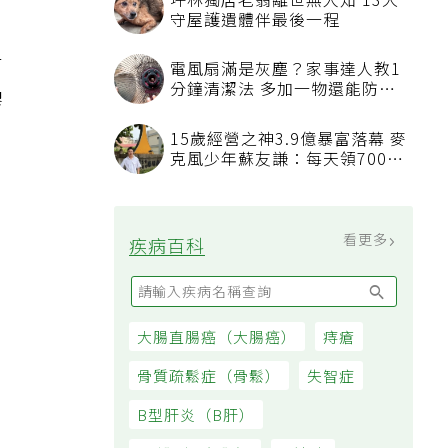
坪林獨居老翁離世無人知 13犬
守屋護遺體伴最後一程
有
電風扇滿是灰塵？家事達人教1
分鐘清潔法 多加一物還能防髒
膠
汙附著
15歲經營之神3.9億暴富落幕 麥
克風少年蘇友謙：每天領700元
過日子
看更多
疾病百科
大腸直腸癌（大腸癌）
痔瘡
骨質疏鬆症（骨鬆）
失智症
B型肝炎（B肝）