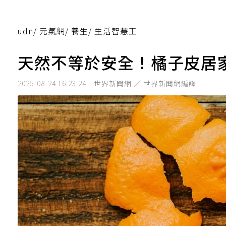
udn
/
元氣網
/
養生
/
生活智慧王
天然不等於安全！橘子皮居
2025-08-24 16:23:24
世界新聞網 ／ 世界新聞網編譯