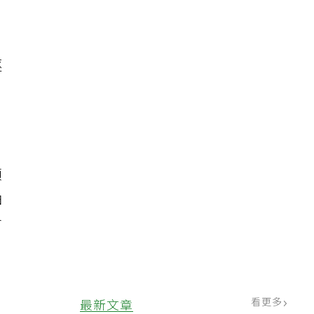
逐
頭
油
會
看更多
最新文章