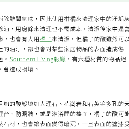
消除難聞氣味，因此使用柑橘來清理家中的汙垢
除油，用廚餘來清理也不需成本，清潔後家中還
檬，也會有人用
橘子
來清潔，但橘子的酸雖然可
上的油汙，卻也會對某些家居物品的表面造成傷
色。
Southern Living報導
，有六種材質的物品絕
，會造成損壞。
足夠的酸毀壞如大理石、花崗岩和石英等多孔的
理台、防濺牆，或是淋浴間的檯面，橘子的酸可
然石材，也會讓表面變得暗沉，一旦表面的塗漆