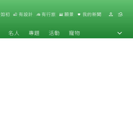
好如初
有設計
有行旅
願景
我的新聞
名人
專題
活動
寵物