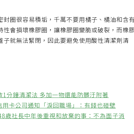
密封圈很容易積垢，千萬不要用橘子、橘油和含
特性會損壞橡膠圈，讓橡膠圈變脆或破裂，而橡
蓋子就無法緊閉，因此要避免使用酸性清潔劑清
教1分鐘清潔法 多加一物還能防髒汙附著
接信用卡公司通知「淚回職場」：有錢也碰壁
48歲社長中年後重視和放棄的事：不為面子消