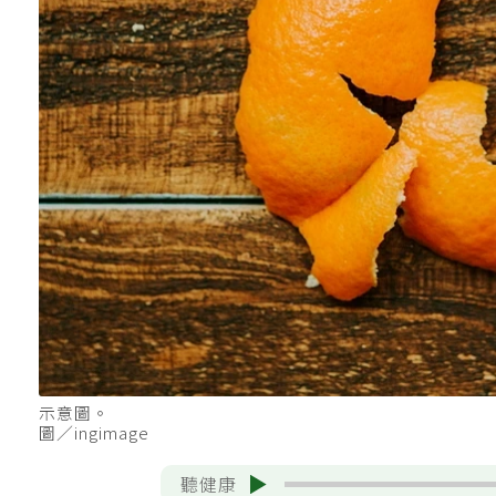
示意圖。
圖／ingimage
聽健康