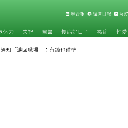
聯合報
經濟日報
河
退休力
失智
醫聲
慢病好日子
癌症
性愛
公司通知「淚回職場」：有錢也碰壁