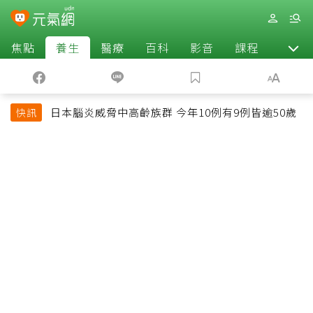
焦點
養生
醫療
百科
影音
課程
退休
日本腦炎威脅中高齡族群 今年10例有9例皆逾50歲
快訊