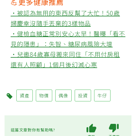
💪更多健康推薦
‧被認為無用的東西反幫了大忙！50歲
婦慶幸沒隨手丟棄的3樣物品
‧健檢血糖正常別安心太早！醫曝「看不
見的隱患」：失智、糖尿病風險大增
‧兒邀84歲寡母搬來同住「不用付房租
還有人照顧」1個月後幻滅心寒
資產
物價
偶像
投資
牛仔
這篇文章對你有幫助嗎?