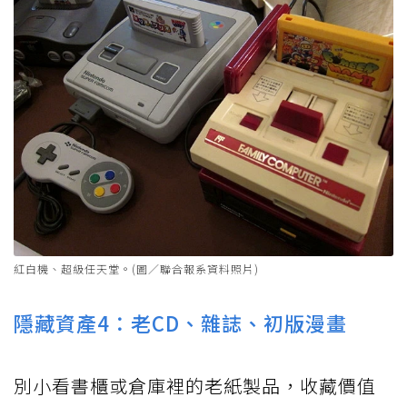
紅白機、超級任天堂。(圖／聯合報系資料照片)
隱藏資產4：老CD、雜誌、初版漫畫
別小看書櫃或倉庫裡的老紙製品，收藏價值