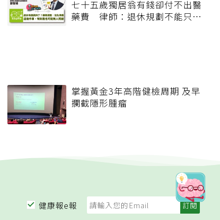
七十五歲獨居翁有錢卻付不出醫
藥費 律師：退休規劃不能只有
錢，更要布局「人」與「機制」
掌握黃金3年高階健檢周期 及早
攔截隱形腫瘤
健康報e報