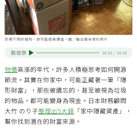
家裡不用的雜物，很可能極具價值。圖／聯合報系資料照片
聽健康
00:00
/
00:00
物價
高漲的年代，許多人積極思考如何開源
節流。其實在你家中，可能正藏著一筆「隱
形財富」，那些被遺忘的、甚至被視為垃圾
的物品，都可能變身為現金。日本財務顧問
大竹 のり子
整理出5大類
「家中隱藏資產」，
幫你找到潛在的財富來源。