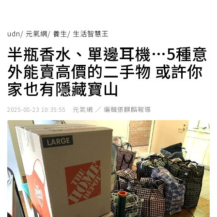
udn
/
元氣網
/
養生
/
生活智慧王
半瓶香水、單邊耳機…5種意
外能賣高價的二手物 或許你
家也有隱藏寶山
元氣網 ／ 編輯張麒麟報導
2025-08-23 10:35:55