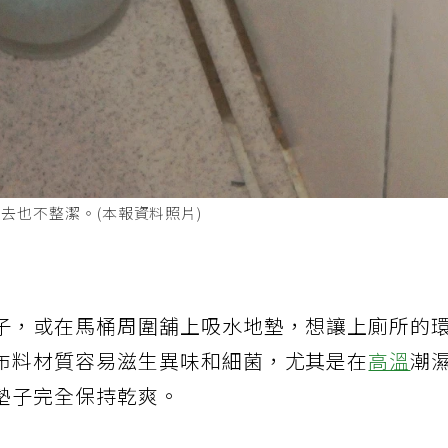
去也不整潔。(本報資料照片)
子，或在馬桶周圍舖上吸水地墊，想讓上廁所的
布料材質容易滋生異味和細菌，尤其是在
高溫
潮
墊子完全保持乾爽。