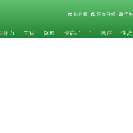
聯合報
經濟日報
河
退休力
失智
醫聲
慢病好日子
癌症
性愛