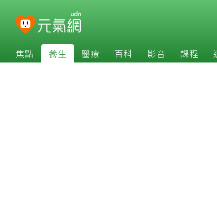
焦點
養生
醫療
百科
影音
課程