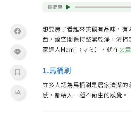
聽健康
想要房子看起來美觀有品味，有
西，讓空間保持整潔乾淨，清掃
家達人Mami（マミ），就在
文
1.
馬桶
刷
許多人認為馬桶刷是居家清潔的
感，都給人一種不衛生的感覺。