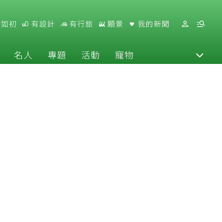
好如初
有設計
有行旅
願景
我的新聞
名人
專題
活動
寵物