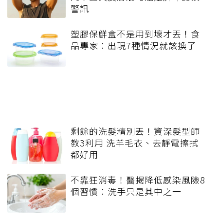
警訊
塑膠保鮮盒不是用到壞才丟！食
品專家：出現7種情況就該換了
剩餘的洗髮精別丟！資深髮型師
教3利用 洗羊毛衣、去靜電擦拭
都好用
不靠狂消毒！醫揭降低感染風險8
個習慣：洗手只是其中之一