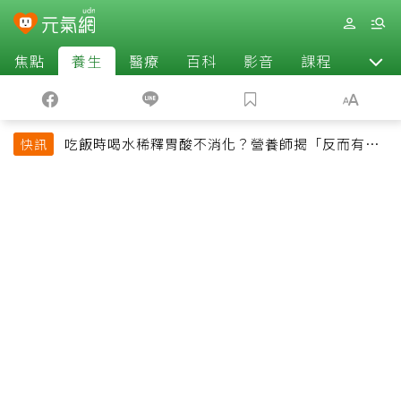
焦點
養生
醫療
百科
影音
課程
退休
吃飯時喝水稀釋胃酸不消化？營養師揭「反而有好
快訊
處」某些族群才要禁