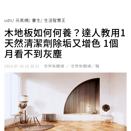
udn
/
元氣網
/
養生
/
生活智慧王
木地板如何何養？達人教用1
天然清潔劑除垢又增色 1個
月看不到灰塵
世界新聞網 ／ 世界新聞網／輯
2025-07-18 10:38:51