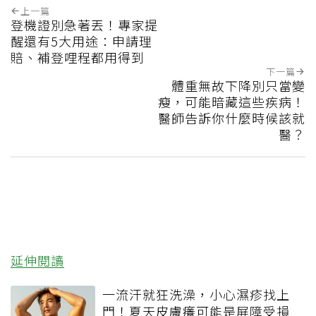
上一篇
登機證別急著丟！專家提
醒還有5大用途：申請理
賠、補登哩程都用得到
下一篇
體重無故下降別只當變
瘦，可能暗藏這些疾病！
醫師告訴你什麼時候該就
醫？
延伸閱讀
一流汗就狂洗澡，小心濕疹找上
門！夏天皮膚癢可能是屏障受損