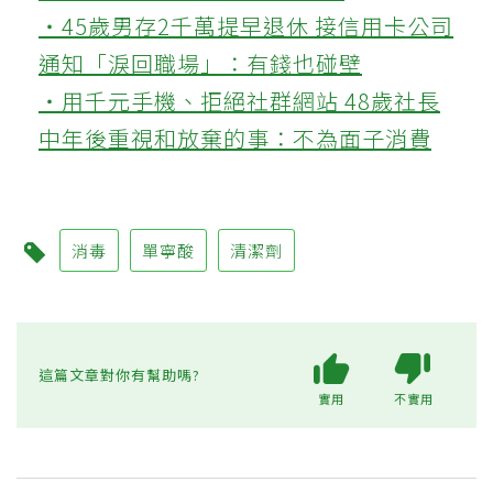
‧45歲男存2千萬提早退休 接信用卡公司
通知「淚回職場」：有錢也碰壁
‧用千元手機、拒絕社群網站 48歲社長
中年後重視和放棄的事：不為面子消費
消毒
單寧酸
清潔劑
這篇文章對你有幫助嗎?
實用
不實用