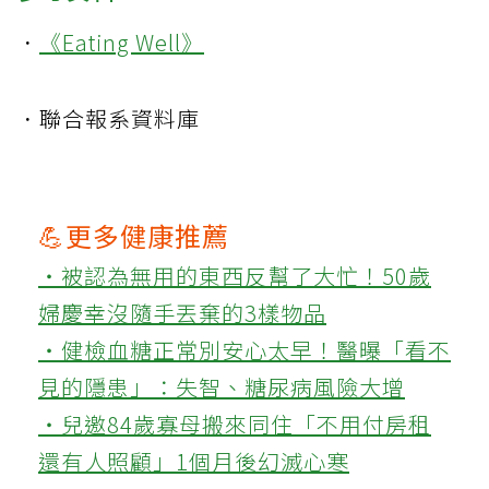
．
《Eating Well》
．聯合報系資料庫
💪更多健康推薦
‧被認為無用的東西反幫了大忙！50歲
婦慶幸沒隨手丟棄的3樣物品
‧健檢血糖正常別安心太早！醫曝「看不
見的隱患」：失智、糖尿病風險大增
‧兒邀84歲寡母搬來同住「不用付房租
還有人照顧」1個月後幻滅心寒