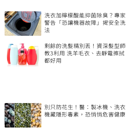
洗衣加檸檬酸能抑菌除臭？專家
警告「恐讓機器故障」揭安全洗
法
剩餘的洗髮精別丟！資深髮型師
教3利用 洗羊毛衣、去靜電擦拭
都好用
別只防花生！醫：製冰機、洗衣
機藏隱形毒素，恐悄悄危害健康