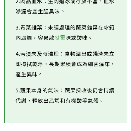
2.肉品血水：生肉退冰或存放不當，血水
滲漏會產生腥臭味。
3.青菜雜葉：未經處理的蔬菜雜葉在冰箱
內腐爛，容易散
發霉
味或酸味。
4.污漬未及時清理：食物溢出或殘渣未立
即擦拭乾淨，長期累積會成為細菌溫床，
產生異味。
5.蔬果本身的氣味：蔬果採收後仍會持續
代謝，釋放出乙烯和有機酸等氣體。