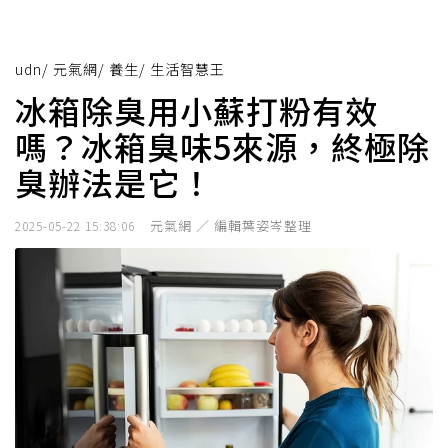
udn
/
元氣網
/
養生
/
生活智慧王
冰箱除臭用小蘇打粉有效
嗎？冰箱臭味5來源，終極除
臭辦法是它！
元氣網 ／ 編輯葉姿岑整理
2025-05-22 15:38:06