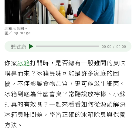
冰箱示意圖。
圖／ingimage
聽健康
00:00
/
00:00
你家
冰箱
打開時，是否總有一股難聞的臭味
噗鼻而來？冰箱異味可能是許多家庭的困
擾，不僅影響食物品質，更可能滋生細菌。
冰箱到底為什麼會臭？常聽說放檸檬、小蘇
打真的有效嗎？一起來看看如何從源頭解決
冰箱臭味問題，學習正確的冰箱除臭與保養
方法。