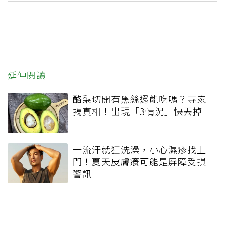
延伸閱讀
酪梨切開有黑絲還能吃嗎？專家
揭真相！出現「3情況」快丟掉
一流汗就狂洗澡，小心濕疹找上
門！夏天皮膚癢可能是屏障受損
警訊