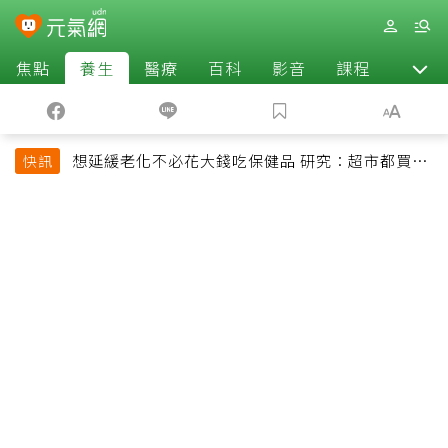
焦點
養生
醫療
百科
影音
課程
退休
想延緩老化不必花大錢吃保健品 研究：超市都買得
快訊
到的1便宜食品就可以