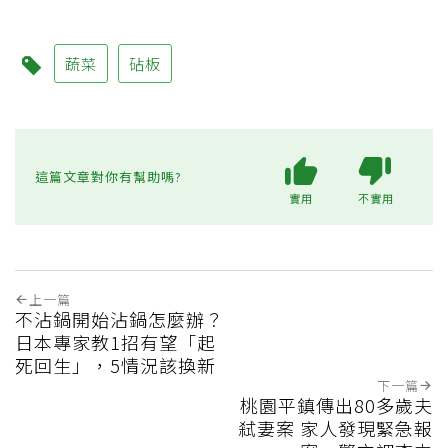
蔬菜
砧板
這篇文章對你有幫助嗎?
實用
不實用
上一篇
不沾鍋開始沾鍋怎麼辦？
日本專家教1招有望「起
死回生」，5情況該換新
下一篇
桃園平鎮傳出80多歲夫
弒妻案 家人發現緊急報