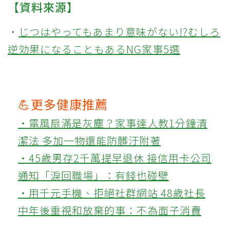
【資料來源】
．
じつはやってもあまり意味がない!?むしろ
逆効果になることもあるNG家事5選
💪更多健康推薦
‧電風扇滿是灰塵？家事達人教1分鐘清
潔法 多加一物還能防髒汙附著
‧45歲男存2千萬提早退休 接信用卡公司
通知「淚回職場」：有錢也碰壁
‧用千元手機、拒絕社群網站 48歲社長
中年後重視和放棄的事：不為面子消費