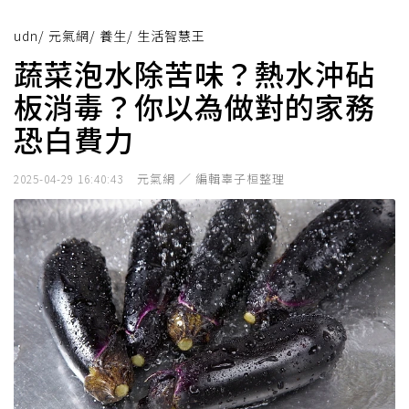
udn
/
元氣網
/
養生
/
生活智慧王
蔬菜泡水除苦味？熱水沖砧
板消毒？你以為做對的家務
恐白費力
元氣網 ／ 編輯辜子桓整理
2025-04-29 16:40:43