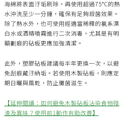
海綿將表面汙垢刷除，再使用超過75°C的熱
水沖洗至少一分鐘，確保有足夠殺菌效果。
除了熱水外，也可使用經適當稀釋的氯系漂
白水或酒精噴霧進行二次消毒，尤其是有明
顯劃痕的砧板更應加強清潔。
此外，塑膠砧板建議每半年更換一次，以避
免刮痕藏汙納垢。若使用木製砧板，則應定
期日曬與風乾，防止黴菌滋生。
【延伸閱讀：如何避免木製砧板沾染食物殘
渣及異味？使用前1動作有助改善】