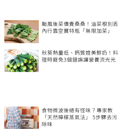
颱風後菜價貴桑桑！油菜根別丟
內行靠空寶特瓶「無限加菜」
秋葵熱量低、鈣質媲美鮮奶！料
理時避免3個錯誤讓營養流光光
食物微波後總有怪味？專家教
「天然檸檬蒸氣法」 5步驟去污
除味