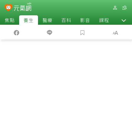
焦點
養生
醫療
百科
影音
課程
退休