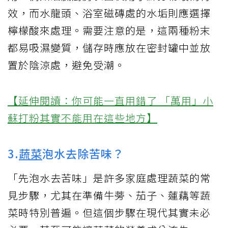
效，而水龍頭、浴室磁磚處的水垢則應選擇
檸檬酸來處理。需要注意的是，這兩種粉末
都易吸濕變質，儲存時應放在密封罐中並放
置於陰涼處，避免受潮。
【延伸閱讀：你可能一直用錯了 「萬用」小
蘇打粉其實不能用在這些地方】
3.
蔬菜
泡水去除苦味？
「先泡水去苦味」是許多家庭處理蔬菜的常
見步驟，尤其在準備牛蒡、茄子、蓮藕等蔬
菜時特別普遍。但這個步驟在現代其實未必