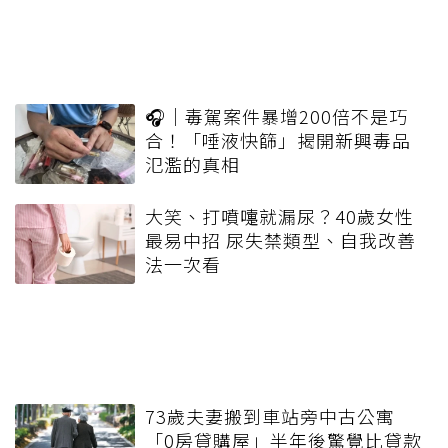
🎧｜毒駕案件暴增200倍不是巧
合！「唾液快篩」揭開新興毒品
氾濫的真相
大笑、打噴嚏就漏尿？40歲女性
最易中招 尿失禁類型、自我改善
法一次看
73歲夫妻搬到車站旁中古公寓
「0房貸購屋」半年後驚覺比貸款