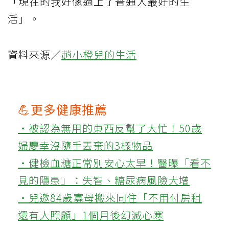
「現在的我好像過上了普通人最好的生
活」。
資料來源／
趙小橙兒的生活
💪更多健康推薦
‧被認為無用的東西反幫了大忙！50歲
婦慶幸沒隨手丟棄的3樣物品
‧健檢血糖正常別安心太早！醫曝「看不
見的隱患」：失智、糖尿病風險大增
‧兒邀84歲寡母搬來同住「不用付房租
還有人照顧」1個月後幻滅心寒