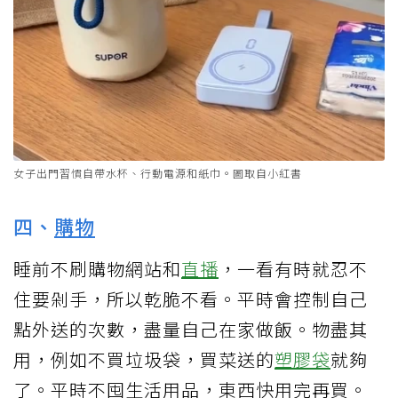
女子出門習慣自帶水杯、行動電源和紙巾。圖取自小紅書
四、
購物
睡前不刷購物網站和
直播
，一看有時就忍不
住要剁手，所以乾脆不看。平時會控制自己
點外送的次數，盡量自己在家做飯。物盡其
用，例如不買垃圾袋，買菜送的
塑膠袋
就夠
了。平時不囤生活用品，東西快用完再買。