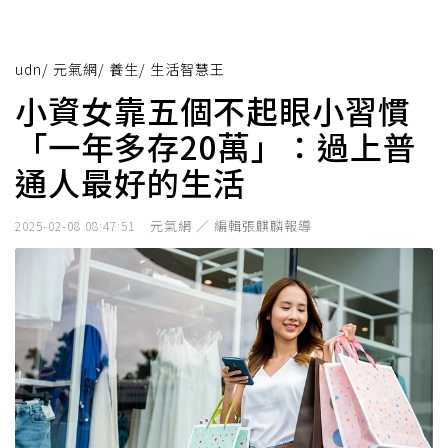
udn
/
元氣網
/
養生
/
生活智慧王
小資女靠五個不起眼小習慣
「一年多存20萬」：過上普
通人最好的生活
元氣網 ／ 編輯張麒麟報導
2025-02-08 08:47:51