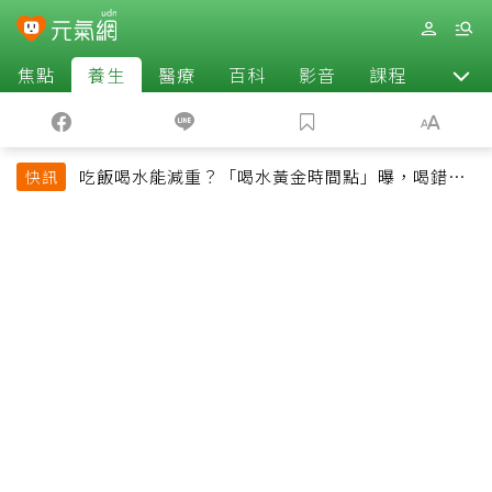
焦點
養生
醫療
百科
影音
課程
退休
吃飯喝水能減重？「喝水黃金時間點」曝，喝錯時
快訊
機反而吃更多