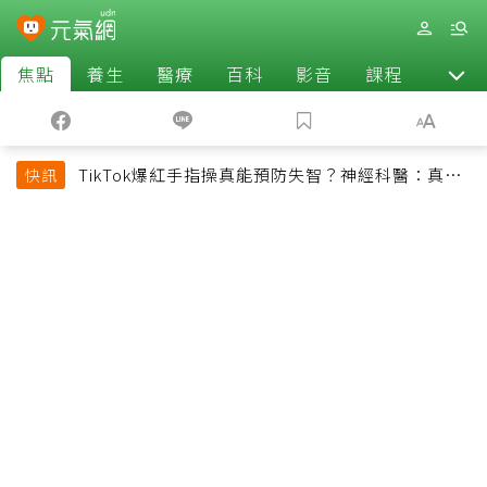
焦點
養生
醫療
百科
影音
課程
退休
TikTok爆紅手指操真能預防失智？神經科醫：真正
快訊
該做的是4件事