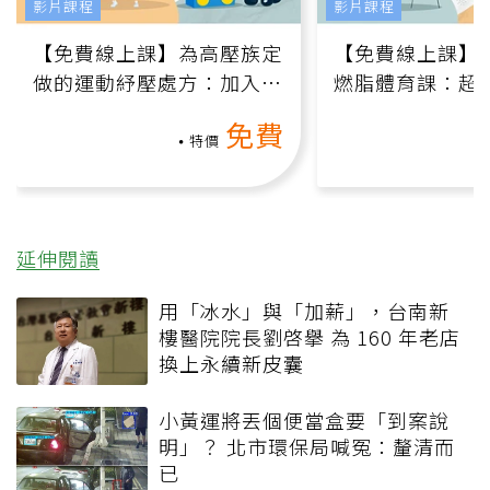
影片課程
影片課程
【免費線上課】為高壓族定
【免費線上課】
做的運動紓壓處方：加入行
燃脂體育課：超
動、增肌、互動元素，0基
氧」高壓族在家
免費
礎也能做！
負擔
特價
延伸閱讀
用「冰水」與「加薪」，台南新
樓醫院院長劉啓擧 為 160 年老店
換上永續新皮囊
小黃運將丟個便當盒要「到案說
明」？ 北市環保局喊冤：釐清而
已