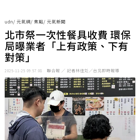
udn
/
元氣網
/
焦點
/
元氣新聞
北市祭一次性餐具收費 環保
局曝業者「上有政策、下有
對策」
聯合報 ／ 記者林佳彣／台北即時報導
2025-11-25 09:57:08