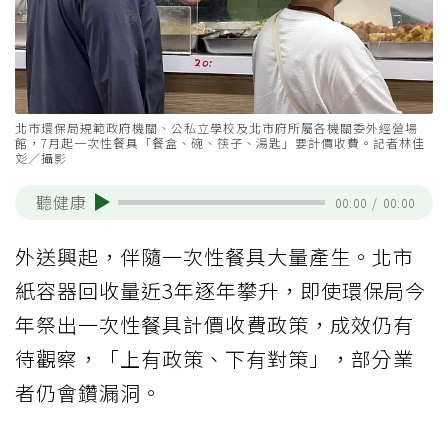
北市環保局規範政府機關、公私立學校及北市府所屬各機關委外經營場
館，7月起一次性餐具「餐盒、碗、筷子、湯匙」要計價收費。記者林佳
彣／攝影
聽健康
00:00
/
00:00
外送興起，伴隨一次性餐具大量產生。北市
紙容器回收量近3年逐年攀升，即使環保局今
年祭出一次性餐具計價收費政策，成效仍有
待觀察，「上有政策、下有對策」，部分業
者仍會鑽漏洞。