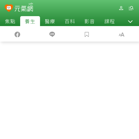
焦點
養生
醫療
百科
影音
課程
退休