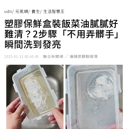
udn
/
元氣網
/
養生
/
生活智慧王
塑膠保鮮盒裝飯菜油膩膩好
難清？2步驟「不用弄髒手」
瞬間洗到發亮
聯合新聞網 ／ 編輯張麒麟報導
2025-01-13 08:40:49