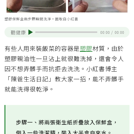
塑膠保鮮盒兩步驟瞬間洗淨。圖取自小紅書
聽健康
00:00
/
00:00
有些人用來裝飯菜的容器是
塑膠
材質，由於
塑膠親油性一旦沾上就很難洗掉，還會令人
因不想弄髒手而抗拒去洗洗。小紅書博主
「陳爸生活日記」教大家一招，能不弄髒手
就能洗得很乾淨。
步驟一、將兩張衛生紙折疊放入保鮮盒，
倒入一些洗潔精，裝入大半盒自來水。