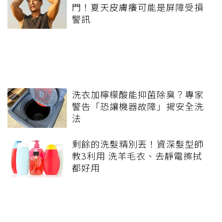
門！夏天皮膚癢可能是屏障受損
警訊
洗衣加檸檬酸能抑菌除臭？專家
警告「恐讓機器故障」揭安全洗
法
剩餘的洗髮精別丟！資深髮型師
教3利用 洗羊毛衣、去靜電擦拭
都好用