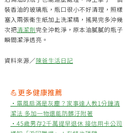
裝香油的玻璃瓶，瓶口很小不好清理，照樣
塞入兩張衛生紙加上洗潔精，搖晃完多沖幾
次把
清潔劑
完全沖乾淨，原本油膩膩的瓶子
瞬間潔淨透亮。
資料來源／
陳爸生活日記
💪更多健康推薦
‧電風扇滿是灰塵？家事達人教1分鐘清
潔法 多加一物還能防髒汙附著
‧45歲男存2千萬提早退休 接信用卡公司