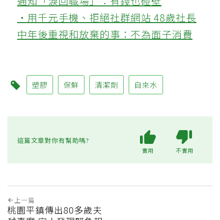
通知「淚回職場」：有錢也碰壁
‧用千元手機、拒絕社群網站 48歲社長
中年後重視和放棄的事：不為面子消費
塑膠
保鮮
清潔劑
自來水
這篇文章對你有幫助嗎?
實用
不實用
上一篇
桃園平鎮傳出80多歲夫