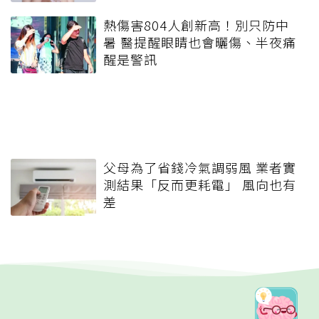
熱傷害804人創新高！別只防中
暑 醫提醒眼睛也會曬傷、半夜痛
醒是警訊
父母為了省錢冷氣調弱風 業者實
測結果「反而更耗電」 風向也有
差