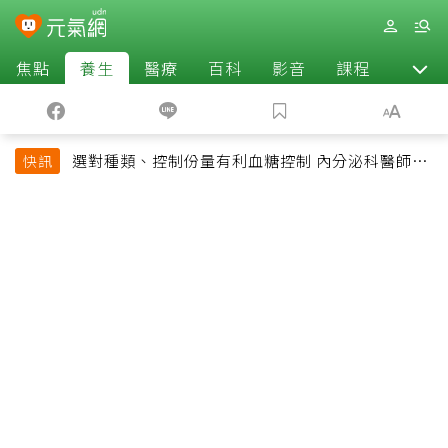
焦點
養生
醫療
百科
影音
課程
退休
選對種類、控制份量有利血糖控制 內分泌科醫師最
快訊
常吃的4種水果