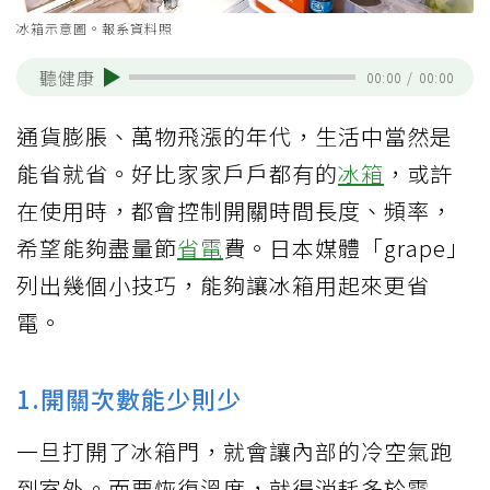
冰箱示意圖。報系資料照
聽健康
00:00
/
00:00
通貨膨脹、萬物飛漲的年代，生活中當然是
能省就省。好比家家戶戶都有的
冰箱
，或許
在使用時，都會控制開關時間長度、頻率，
希望能夠盡量節
省電
費。日本媒體「grape」
列出幾個小技巧，能夠讓冰箱用起來更省
電。
1.開關次數能少則少
一旦打開了冰箱門，就會讓內部的冷空氣跑
到室外。而要恢復溫度，就得消耗多於電