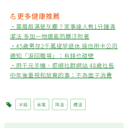
💪更多健康推薦
‧電風扇滿是灰塵？家事達人教1分鐘清
潔法 多加一物還能防髒汙附著
‧45歲男存2千萬提早退休 接信用卡公司
通知「淚回職場」：有錢也碰壁
‧用千元手機、拒絕社群網站 48歲社長
中年後重視和放棄的事：不為面子消費
冰箱
省電
降溫
體溫