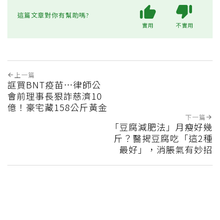
這篇文章對你有幫助嗎?
實用
不實用
上一篇
誆買BNT疫苗…律師公
會前理事長狠詐慈濟10
億！豪宅藏158公斤黃金
下一篇
「豆腐減肥法」月瘦好幾
斤？醫揭豆腐吃「這2種
最好」，消脹氣有妙招