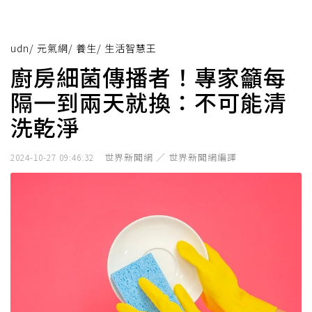
udn
/
元氣網
/
養生
/
生活智慧王
廚房細菌傳播者！專家籲每
隔一到兩天就換：不可能清
洗乾淨
世界新聞網 ／ 世界新聞網編譯
2024-10-27 09:46:32