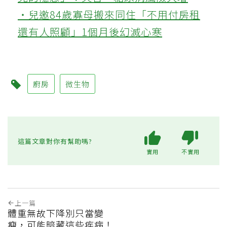
‧兒邀84歲寡母搬來同住「不用付房租
還有人照顧」1個月後幻滅心寒
廚房
微生物
這篇文章對你有幫助嗎?
實用
不實用
上一篇
體重無故下降別只當變
瘦，可能暗藏這些疾病！