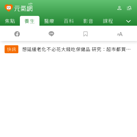
焦點
養生
醫療
百科
影音
課程
退休
想延緩老化不必花大錢吃保健品 研究：超市都買得
快訊
到的1便宜食品就可以