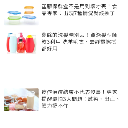
塑膠保鮮盒不是用到壞才丟！食
品專家：出現7種情況就該換了
剩餘的洗髮精別丟！資深髮型師
教3利用 洗羊毛衣、去靜電擦拭
都好用
癌症治療結束不代表沒事！專家
提醒最怕3大問題：感染、出血、
體力撐不住