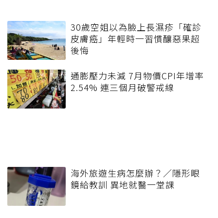
30歲空姐以為臉上長濕疹「確診
皮膚癌」年輕時一習慣釀惡果超
後悔
通膨壓力未減 7月物價CPI年增率
2.54% 連三個月破警戒線
海外旅遊生病怎麼辦？／隱形眼
鏡給教訓 異地就醫一堂課