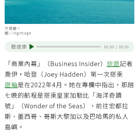
示意圖。
圖／ingimage
聽健康
00:00
/
00:00
「商業內幕」（Business Insider）
旅遊
記者
喬伊·哈登（Joey Hadden）第一次搭乘
遊輪
是在2022年4月。她在專欄中指出，那趟
七晚的航程是搭乘皇家加勒比「海洋奇蹟
號」（Wonder of the Seas），前往宏都拉
斯、墨西哥、哥斯大黎加以及巴哈馬的私人
島嶼。