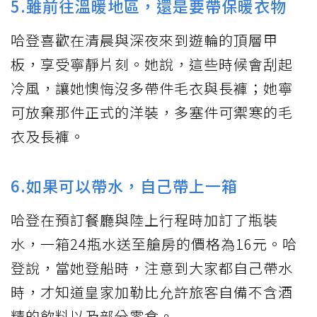
5.雖前往溫暖地區，還是要帶保暖衣物
哈登喜歡在清晨與深夜來到遊輪的頂層甲
板，享受寧靜片刻。她說，這些時候會刮起
冷風，讓她懊悔沒多帶件毛衣與長褲；她寧
可放棄那件正式的洋裝，多塞件可禦寒的毛
衣及長褲。
6.如果可以帶水，自己帶上一箱
哈登在預訂餐廳與陸上行程時加訂了瓶裝
水，一箱24瓶水送至艙房的價格為16元。哈
登說，當她登船時，注意到大家都自己帶水
時，才知道皇家加勒比允許旅客自備不含酒
精的飲料以及部分零食。