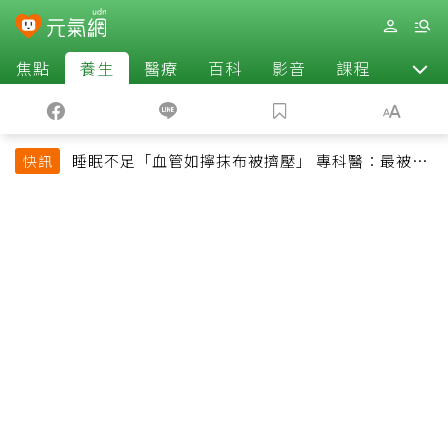
焦點
養生
醫療
百科
影音
課程
退休
睡眠不足「血管如擰抹布被擠壓」 專科醫：最被忽
快訊
略的抗老方法