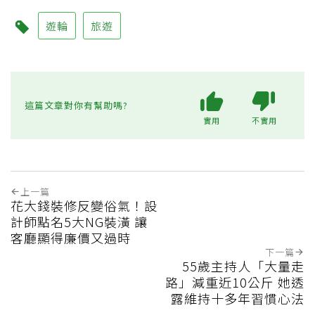
遊輪
旅遊
這篇文章對你有幫助嗎?
實用
不實用
上一篇
花大錢裝修反變俗氣！設
計師點名5大NG裝潢 讓
客廳顯得廉價又過時
下一篇
55歲主持人「大量走
路」減重近10公斤 她透
露維持十多年習慣心法