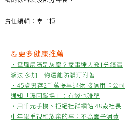
責任編輯：辜子桓
💪更多健康推薦
‧電風扇滿是灰塵？家事達人教1分鐘清
潔法 多加一物還能防髒汙附著
‧45歲男存2千萬提早退休 接信用卡公司
通知「淚回職場」：有錢也碰壁
‧用千元手機、拒絕社群網站 48歲社長
中年後重視和放棄的事：不為面子消費