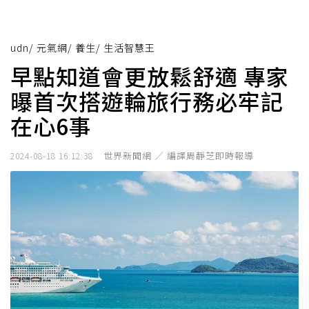
udn
/
元氣網
/
養生
/
生活智慧王
早點知道會更放鬆舒適 專家
曝首次搭遊輪旅行務必牢記
在心6事
世界新聞網 ／ 編譯周靜芝即時報導
2024-08-18 16:12:38