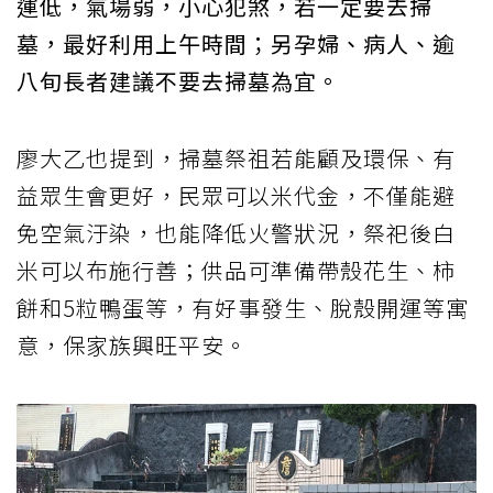
運低，氣場弱，小心犯煞，若一定要去掃
墓，最好利用上午時間；另孕婦、病人、逾
八旬長者建議不要去掃墓為宜。
廖大乙也提到，掃墓祭祖若能顧及環保、有
益眾生會更好，民眾可以米代金，不僅能避
免空氣汙染，也能降低火警狀況，祭祀後白
米可以布施行善；供品可準備帶殼花生、柿
餅和5粒鴨蛋等，有好事發生、脫殼開運等寓
意，保家族興旺平安。