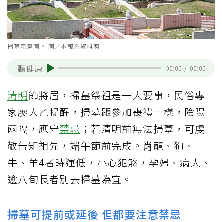
掃墓示意圖。 圖／本報系資料照
聽健康
00:00
/
00:00
清明
節將屆，掃墓祭祖是一大要事，民俗專
家廖大乙提醒，掃墓跟參加喪禮一樣，陰陽
兩隔，應守
禁忌
；若清明前無法掃墓，可虔
敬告知祖先，端午節前完成。肖龍、狗、
牛、羊4者時運低，小心犯煞，孕婦、病人、
逾八旬長者別去掃墓為宜。
掃墓可提前或延後 但都要注意禁忌