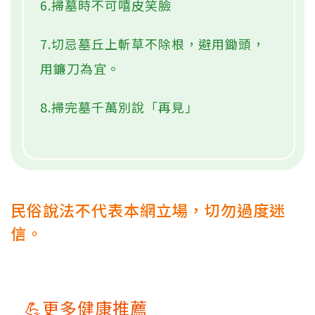
6.掃墓時不可嘻皮笑臉
7.切忌墓丘上斬草不除根，避用鋤頭，
用鐮刀為宜。
8.掃完墓千萬別說「再見」
民俗說法不代表本網立場，切勿過度迷
信。
💪更多健康推薦