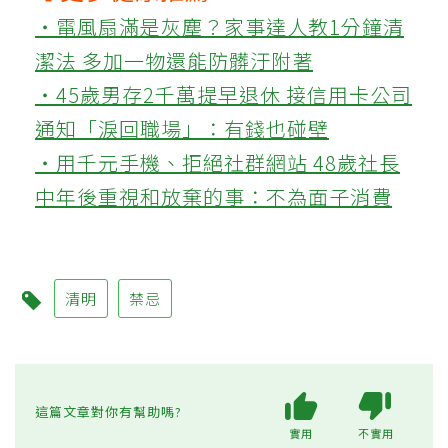
‧電風扇滿是灰塵？家事達人教1分鐘清
潔法 多加一物還能防髒汙附著
‧45歲男存2千萬提早退休 接信用卡公司
通知「淚回職場」：有錢也碰壁
‧用千元手機、拒絕社群網站 48歲社長
中年後重視和放棄的事：不為面子消費
清明
禁忌
這篇文章對你有幫助嗎?
實用
不實用