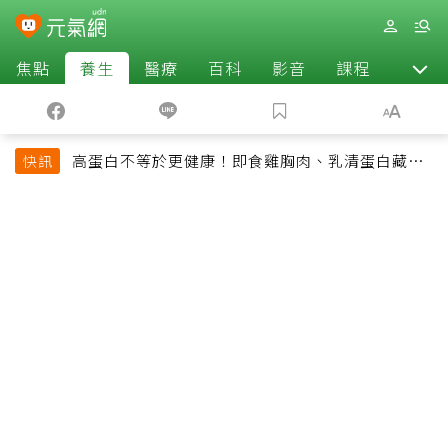
焦點
養生
醫療
百科
影音
課程
退休
高蛋白不等於更健康！即食雞胸肉、乳清蛋白藏陷
快訊
阱 醫提醒「這類人」尤其要小心