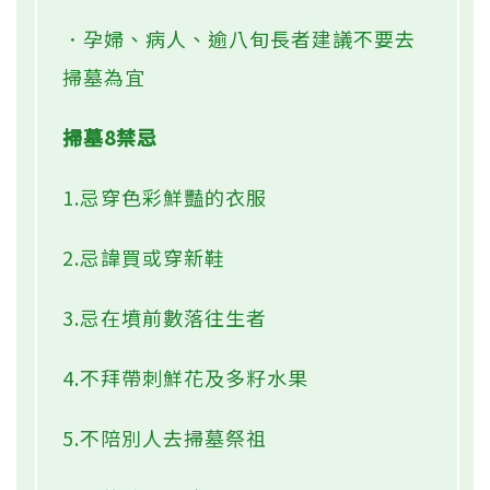
．孕婦、病人、逾八旬長者建議不要去
掃墓為宜
掃墓8禁忌
1.忌穿色彩鮮豔的衣服
2.忌諱買或穿新鞋
3.忌在墳前數落往生者
4.不拜帶刺鮮花及多籽水果
5.不陪別人去掃墓祭祖