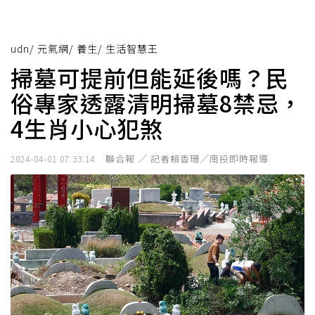
udn
/
元氣網
/
養生
/
生活智慧王
掃墓可提前但能延後嗎？民
俗專家透露清明掃墓8禁忌，
4生肖小心犯煞
聯合報 ／ 記者賴香珊／南投即時報導
2024-04-01 07:33:14