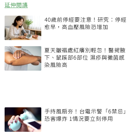
延伸閱讀
40歲前停經要注意！研究：停經
愈早，高血壓風險恐增加
夏天皺褶處紅癢別輕忽！醫揭腋
下、鼠蹊部6部位 濕疹與黴菌感
染風險高
手持風扇夯！台電示警「6禁忌」
恐害爆炸 1情況要立刻停用