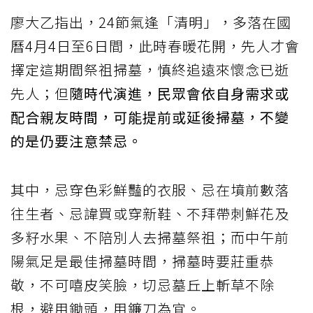
廖大乙指出，24節氣逢「清明」，多落在國
曆4月4日至6日間，此時春暖花開，先人才會
擇定這期間祭祖掃墓，慎終追遠來懷念已逝
先人；但
隨時代演進，民眾會依自身需求或
配合親友時間，可能提前或延後掃墓，不變
的是仍要注意禁忌。
其中，忌穿色彩鮮豔的衣服、忌在墳前數落
往生者、忌諱買或穿新鞋、不拜帶刺鮮花及
多籽水果、不陪別人去掃墓祭祖；而中午前
陽氣足是最佳掃墓時間，掃墓時要莊重恭
敬，不可嘻皮笑臉，切忌墓丘上斬草不除
根，避用鋤頭，用鐮刀為宜。