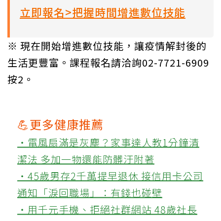
立即報名>把握時間增進數位技能
※ 現在開始增進數位技能，讓疫情解封後的
生活更豐富。課程報名請洽詢02-7721-6909
按2。
💪更多健康推薦
‧電風扇滿是灰塵？家事達人教1分鐘清
潔法 多加一物還能防髒汙附著
‧45歲男存2千萬提早退休 接信用卡公司
通知「淚回職場」：有錢也碰壁
‧用千元手機、拒絕社群網站 48歲社長