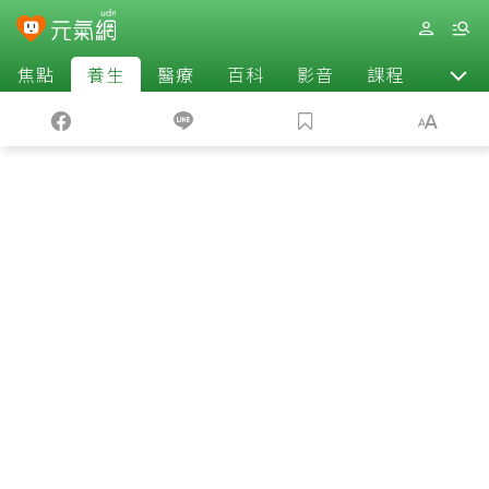
焦點
養生
醫療
百科
影音
課程
退休