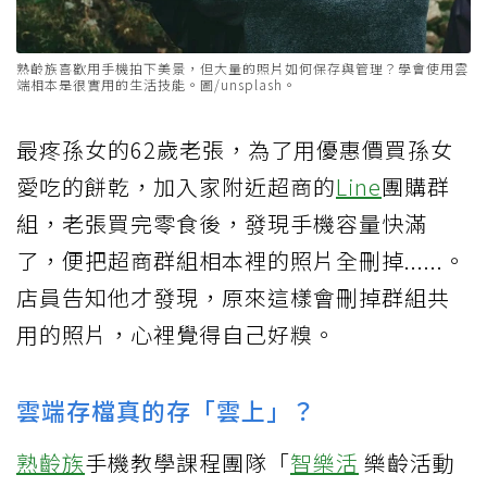
熟齡族喜歡用手機拍下美景，但大量的照片如何保存與管理？學會使用雲
端相本是很實用的生活技能。圖/unsplash。
最疼孫女的62歲老張，為了用優惠價買孫女
愛吃的餅乾，加入家附近超商的
Line
團購群
組，老張買完零食後，發現手機容量快滿
了，便把超商群組相本裡的照片全刪掉......。
店員告知他才發現，原來這樣會刪掉群組共
用的照片，心裡覺得自己好糗。
雲端存檔真的存「雲上」？
熟齡族
手機教學課程團隊「
智樂活
樂齡活動