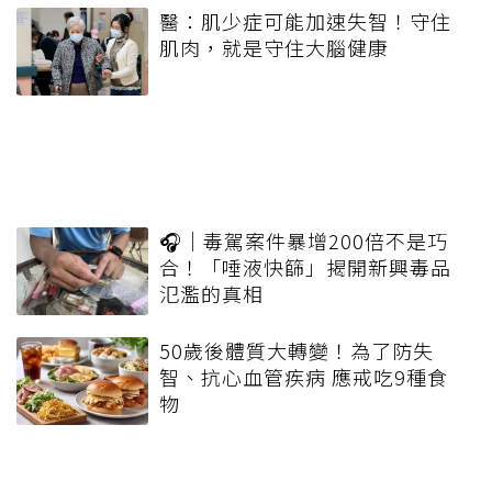
醫：肌少症可能加速失智！守住
肌肉，就是守住大腦健康
🎧｜毒駕案件暴增200倍不是巧
合！「唾液快篩」揭開新興毒品
氾濫的真相
50歲後體質大轉變！為了防失
智、抗心血管疾病 應戒吃9種食
物