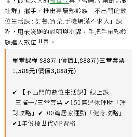
懂，最懂大人的
橘世代
與「智樂活 樂齡活動
社群」攜手，推出專屬熟齡族「不出門的數
位生活課 : 訂餐.買菜.手機爆滿不求人」課
程，用最淺顯的說明與步驟，手把手帶熟齡
族進入數位世界。
單堂課程 888元 (價值1,888元)三堂套票
1,588元(價值3,888元)
✔ 【不出門的數位生活課】線上課
三擇一/三堂套票 ✔150篇退休理財「理
財攻略」✔100篇居家運動「健身攻略」
✔1年份橘世代VIP資格