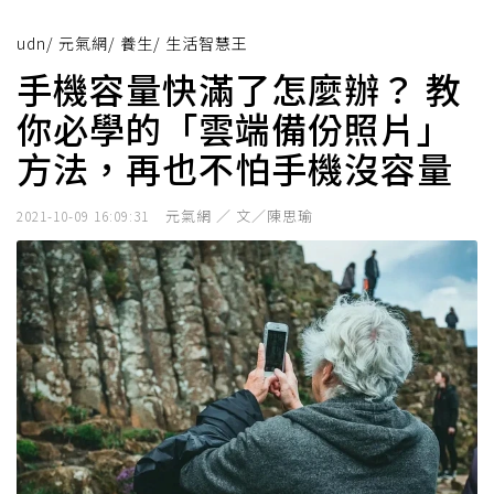
udn
/
元氣網
/
養生
/
生活智慧王
手機容量快滿了怎麼辦？ 教
你必學的「雲端備份照片」
方法，再也不怕手機沒容量
元氣網 ／ 文／陳思瑜
2021-10-09 16:09:31