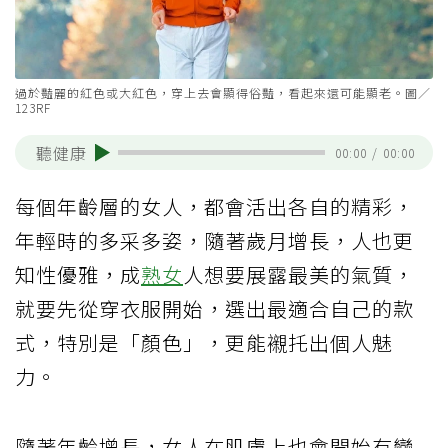
過於豔麗的紅色或大紅色，穿上去會顯得俗豔，看起來還可能顯老。圖／
123RF
聽健康
00:00
/
00:00
每個年齡層的女人，都會活出各自的精彩，
年輕時的多采多姿，隨著歲月增長，人也更
知性優雅，成
熟女
人想要展露最美的氣質，
就要先從穿衣服開始，選出最適合自己的款
式，特別是「顏色」，更能襯托出個人魅
力。
隨著年齡增長，女人在肌膚上也會開始有變