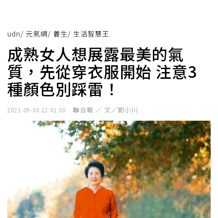
udn
/
元氣網
/
養生
/
生活智慧王
成熟女人想展露最美的氣
質，先從穿衣服開始 注意3
種顏色別踩雷！
聯合報 ／ 文／劉小川
2021-09-04 12:41:00