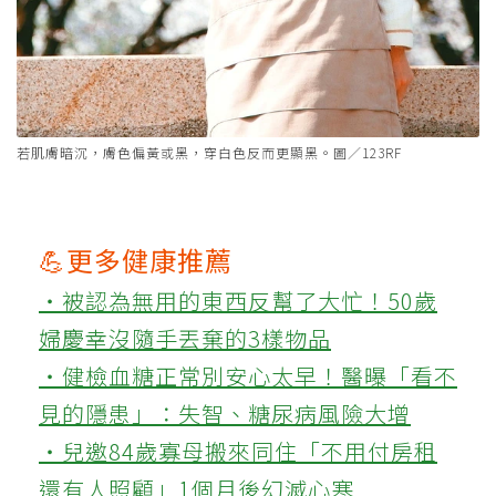
若肌膚暗沉，膚色偏黃或黑，穿白色反而更顯黑。圖／123RF
💪更多健康推薦
‧被認為無用的東西反幫了大忙！50歲
婦慶幸沒隨手丟棄的3樣物品
‧健檢血糖正常別安心太早！醫曝「看不
見的隱患」：失智、糖尿病風險大增
‧兒邀84歲寡母搬來同住「不用付房租
還有人照顧」1個月後幻滅心寒