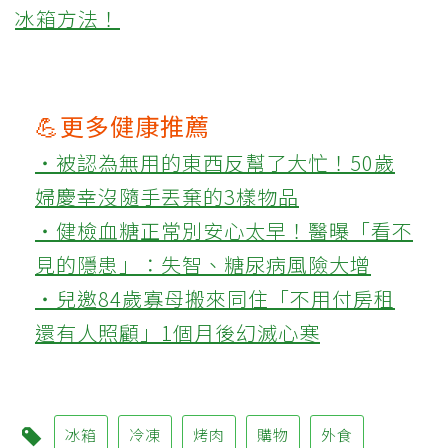
冰箱方法！
💪更多健康推薦
‧被認為無用的東西反幫了大忙！50歲
婦慶幸沒隨手丟棄的3樣物品
‧健檢血糖正常別安心太早！醫曝「看不
見的隱患」：失智、糖尿病風險大增
‧兒邀84歲寡母搬來同住「不用付房租
還有人照顧」1個月後幻滅心寒
冰箱
冷凍
烤肉
購物
外食