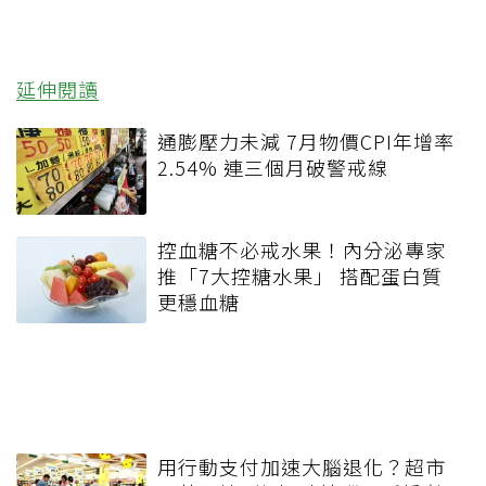
延伸閱讀
通膨壓力未減 7月物價CPI年增率
2.54% 連三個月破警戒線
控血糖不必戒水果！內分泌專家
推「7大控糖水果」 搭配蛋白質
更穩血糖
用行動支付加速大腦退化？超市