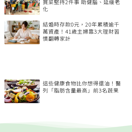
買菜堅持2件事 助健腦、延緩老
化
結婚時存款0元，20年累積逾千
萬資產！41歲主婦靠3大理財習
慣翻轉家計
這些健康食物比你想得還油！醫
列「脂肪含量最高」前3名蔬果