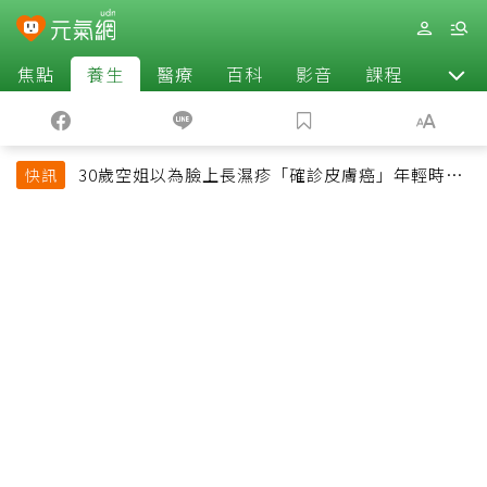
焦點
養生
醫療
百科
影音
課程
退休
30歲空姐以為臉上長濕疹「確診皮膚癌」年輕時一
快訊
習慣釀惡果超後悔