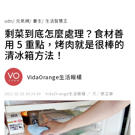
udn
/
元氣網
/
養生
/
生活智慧王
剩菜到底怎麼處理？食材善
用 5 重點，烤肉就是很棒的
清冰箱方法！
VidaOrange生活報橘
VidaOrange生活報橘 ／ 文／張芷寧
2021-02-28 00:24:00