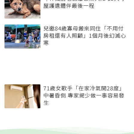
屋護遺體伴最後一程
兒邀84歲寡母搬來同住「不用付
房租還有人照顧」1個月後幻滅心
寒
71歲女歌手「在家冷氣開28度」
中暑昏倒 專家揭少做一事容易發
生