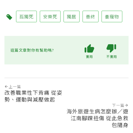
孤獨死
安樂死
獨居
善終
養寵物
這篇文章對你有幫助嗎?
實用
不實用
上一篇
改善職業性下背痛 從姿
勢、運動與減壓做起
下一篇
海外旅遊生病怎麼辦／遊
江南腳踝扭傷 從此急救
包隨身