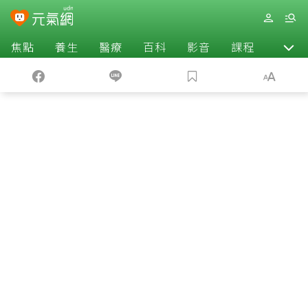
焦點
養生
醫療
百科
影音
課程
退休