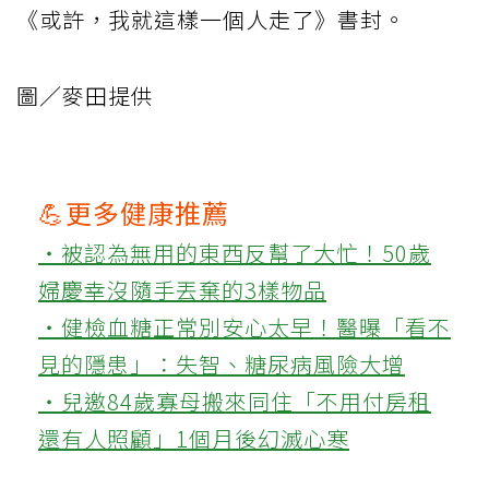
《或許，我就這樣一個人走了》書封。
圖／麥田提供
💪更多健康推薦
‧被認為無用的東西反幫了大忙！50歲
婦慶幸沒隨手丟棄的3樣物品
‧健檢血糖正常別安心太早！醫曝「看不
見的隱患」：失智、糖尿病風險大增
‧兒邀84歲寡母搬來同住「不用付房租
還有人照顧」1個月後幻滅心寒