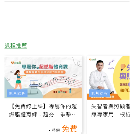
課程推薦
影片課程
影片課程
【免費線上課】專屬你的超
失智者與照顧者
燃脂體育課：超夯「拳擊有
讓專家用一根棍
氧」高壓族在家釋放壓力無
何逆轉退化大腦
免費
負擔
課）
特價