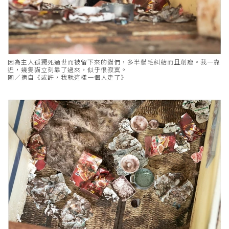
因為主人孤獨死過世而被留下來的貓們，多半貓毛糾結而且削瘦。我一靠
近，幾隻貓立刻靠了過來，似乎很寂寞。
圖／摘自《或許，我就這樣一個人走了》