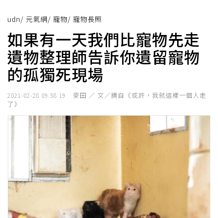
udn
/
元氣網
/
寵物
/
寵物長照
如果有一天我們比寵物先走
遺物整理師告訴你遺留寵物
的孤獨死現場
麥田 ／ 文／摘自《或許，我就這樣一個人走
2021-02-28 09:58:19
了》