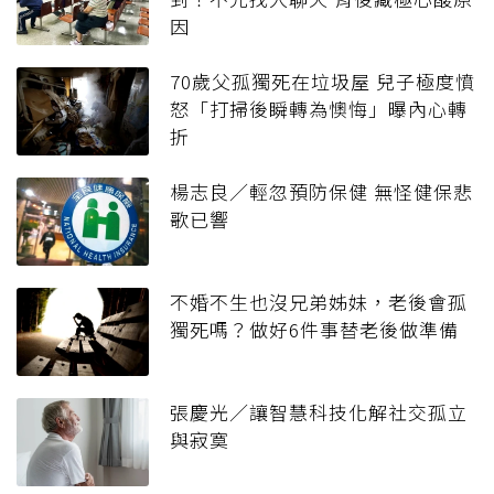
因
70歲父孤獨死在垃圾屋 兒子極度憤
怒「打掃後瞬轉為懊悔」曝內心轉
折
楊志良／輕忽預防保健 無怪健保悲
歌已響
不婚不生也沒兄弟姊妹，老後會孤
獨死嗎？做好6件事替老後做準備
張慶光／讓智慧科技化解社交孤立
與寂寞