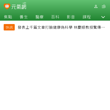
焦點
養生
醫療
百科
影音
課程
退休
發表上千篇文章打臉健康偽科學 林慶順教授驚傳意
快訊
外過世