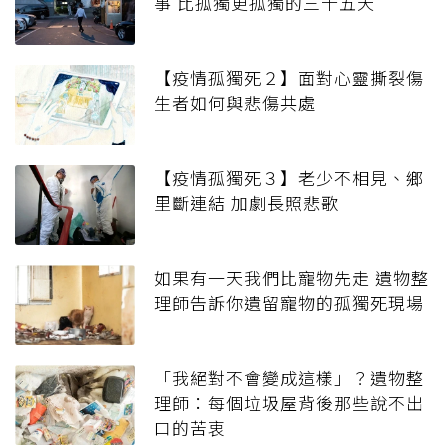
事 比孤獨更孤獨的三十五天
【疫情孤獨死２】面對心靈撕裂傷
生者如何與悲傷共處
【疫情孤獨死３】老少不相見、鄉
里斷連結 加劇長照悲歌
如果有一天我們比寵物先走 遺物整
理師告訴你遺留寵物的孤獨死現場
「我絕對不會變成這樣」？遺物整
理師：每個垃圾屋背後那些說不出
口的苦衷