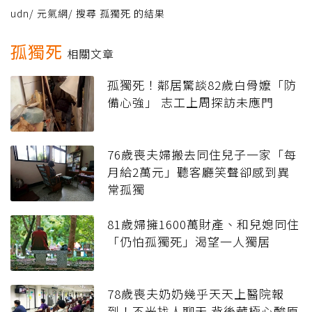
udn
/
元氣網
/
搜尋 孤獨死 的結果
孤獨死
相關文章
孤獨死！鄰居驚談82歲白骨嬤「防
備心強」 志工上周探訪未應門
76歲喪夫婦搬去同住兒子一家「每
月給2萬元」聽客廳笑聲卻感到異
常孤獨
81歲婦擁1600萬財產、和兒媳同住
「仍怕孤獨死」渴望一人獨居
78歲喪夫奶奶幾乎天天上醫院報
到！不光找人聊天 背後藏極心酸原