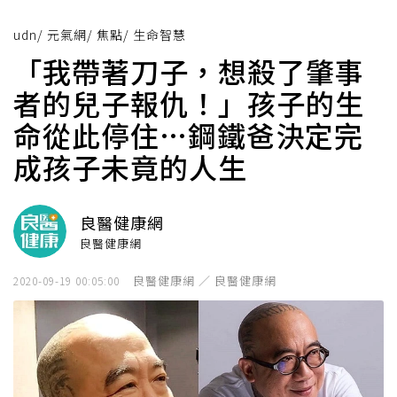
udn
/
元氣網
/
焦點
/
生命智慧
「我帶著刀子，想殺了肇事
者的兒子報仇！」孩子的生
命從此停住…鋼鐵爸決定完
成孩子未竟的人生
良醫健康網
良醫健康網
良醫健康網 ／ 良醫健康網
2020-09-19 00:05:00