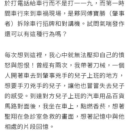
於打電話給車行而不是打一一九，而第一時
間車行來到車禍現場，是夥同傅寶勝（肇事
者）拆除車行招牌和對講機。試問氣喘發作
還可以有這種行為嗎？
每次想到這裡，我心中就無法壓抑自己的憤
怒與怨恨！曾經有兩次，我帶著刀械，一個
人開著車去到肇事兇手的兒子上班的地方，
想要手刃兇手的兒子，讓他也嘗嘗失去兒子
的感受。到達對方兒子上班的汽車用品百貨
馬路對面後，我坐在車上，點燃香菸，想著
聖翔在急診室急救的畫面，想著記憶中與他
相處的片段回憶。