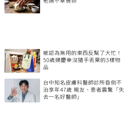
老婦不幸喪命
被認為無用的東西反幫了大忙！
50歲婦慶幸沒隨手丟棄的3樣物
品
台中知名皮膚科醫師診所昏倒不
治享年47歲 親友、患者震驚「失
去一名好醫師」