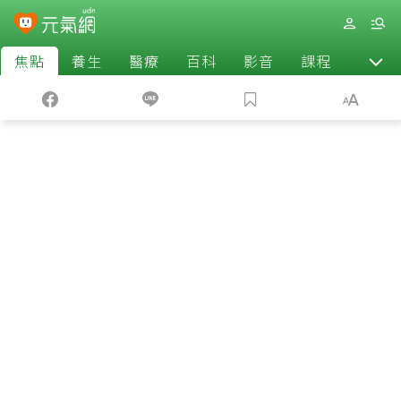
焦點
養生
醫療
百科
影音
課程
退休