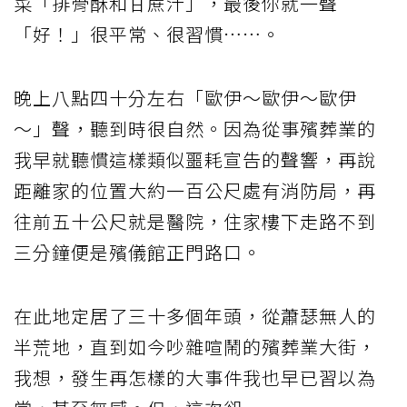
菜「排骨酥和甘蔗汁」，最後你就一聲
「好！」很平常、很習慣……。
晚上八點四十分左右「歐伊～歐伊～歐伊
～」聲，聽到時很自然。因為從事殯葬業的
我早就聽慣這樣類似噩耗宣告的聲響，再說
距離家的位置大約一百公尺處有消防局，再
往前五十公尺就是醫院，住家樓下走路不到
三分鐘便是殯儀館正門路口。
在此地定居了三十多個年頭，從蕭瑟無人的
半荒地，直到如今吵雜喧鬧的殯葬業大街，
我想，發生再怎樣的大事件我也早已習以為