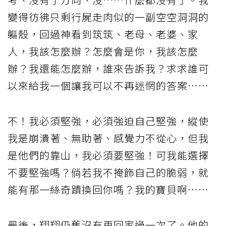
變得彷彿只剩行屍走肉似的一副空空洞洞的
軀殼，回過神看到筑筑、老母、老婆、家
人，我該怎麼辦？怎麼會是你，我該怎麼
辦？我還能怎麼辦，誰來告訴我？求求誰可
以來給我一個讓我可以不再迷惘的答案……
不！我必須堅強，必須強迫自己堅強，縱使
我是崩潰著、無助著、感覺力不從心，但我
是他們的靠山，我必須要堅強！可我能選擇
不要堅強嗎？倘若我不掩飾自己的脆弱，就
能有那一絲奇蹟換回你嗎？我的寶貝啊……
最後，翔翔仍舊沒有再回家過一次了。他的