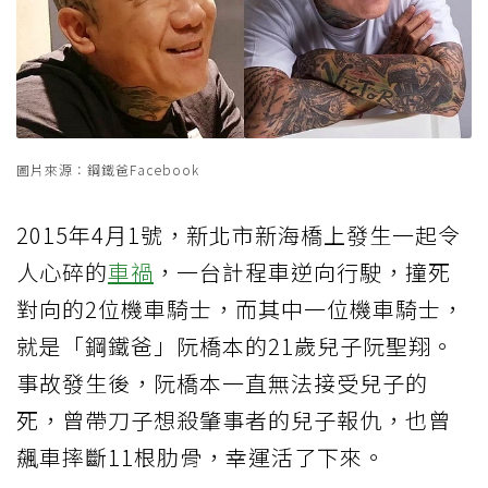
圖片來源：鋼鐵爸Facebook
2015年4月1號，新北市新海橋上發生一起令
人心碎的
車禍
，一台計程車逆向行駛，撞死
對向的2位機車騎士，而其中一位機車騎士，
就是「鋼鐵爸」阮橋本的21歲兒子阮聖翔。
事故發生後，阮橋本一直無法接受兒子的
死，曾帶刀子想殺肇事者的兒子報仇，也曾
飆車摔斷11根肋骨，幸運活了下來。