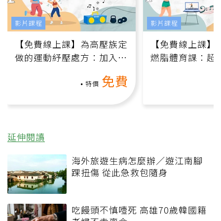
影片課程
影片課程
【免費線上課】為高壓族定
【免費線上課】
做的運動紓壓處方：加入行
燃脂體育課：超
動、增肌、互動元素，0基
氧」高壓族在家
免費
礎也能做！
負擔
特價
延伸閱讀
海外旅遊生病怎麼辦／遊江南腳
踝扭傷 從此急救包隨身
吃饅頭不慎噎死 高雄70歲韓國籍