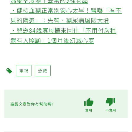
婦慶幸沒隨手丟棄的3樣物品
‧健檢血糖正常別安心太早！醫曝「看不
見的隱患」：失智、糖尿病風險大增
‧兒邀84歲寡母搬來同住「不用付房租
還有人照顧」1個月後幻滅心寒
車禍
急救
這篇文章對你有幫助嗎?
實用
不實用