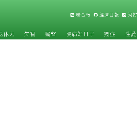
聯合報
經濟日報
河
退休力
失智
醫聲
慢病好日子
癌症
性愛