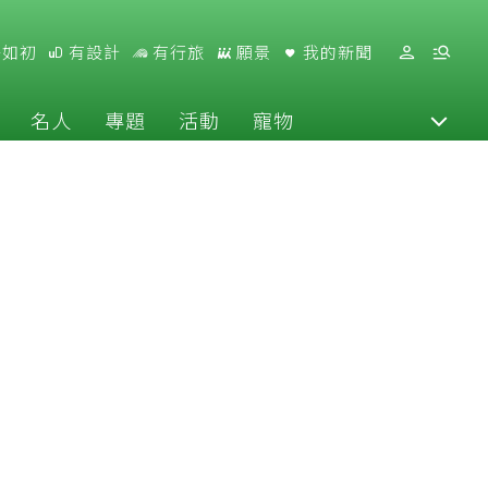
好如初
有設計
有行旅
願景
我的新聞
名人
專題
活動
寵物