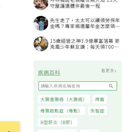
？
我已經戒菸戒酒，也開始運動，
三高數值都正常了，為什麼還不
能停藥？
吃飯喝水能減重？「喝水黃金時
間點」曝，喝錯時機反而吃更多
通膨壓力未減 7月物價CPI年增
率2.54% 連三個月破警戒線
親人臨終不知道該說什麼？安寧
醫師：陪伴比完美告別更重要，
4句話值得及早說出口
看更多
大家都在看
被認為無用的東西反幫了大忙！
50歲婦慶幸沒隨手丟棄的3樣物
品
坪林獨居老翁離世無人知 13犬