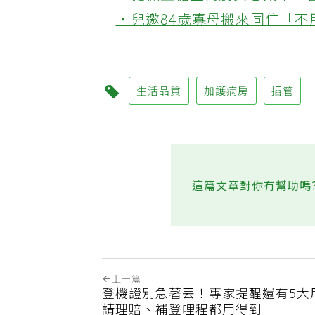
‧健檢血糖正常別安心太早！
‧兒邀84歲寡母搬來同住「
生活品質
加護病房
插管
這篇文章對你有幫助嗎
上一篇
登機證別急著丟！專家提醒還有5大