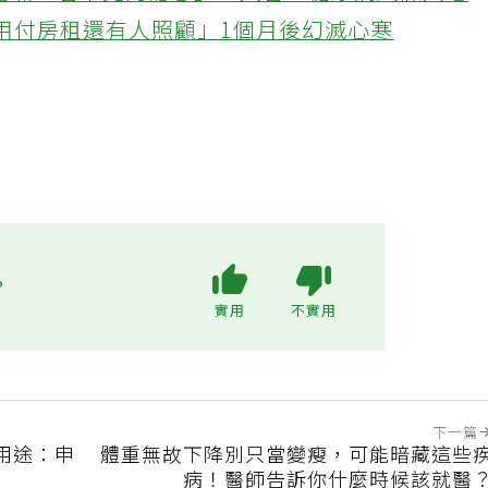
醫曝「看不見的隱患」：失智、糖尿病風險大增
不用付房租還有人照顧」1個月後幻滅心寒
?
實用
不實用
下一篇
用途：申
體重無故下降別只當變瘦，可能暗藏這些