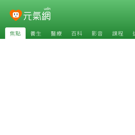
焦點
養生
醫療
百科
影音
課程