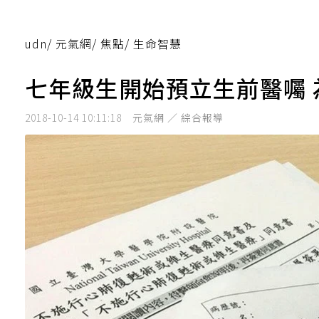
udn
/
元氣網
/
焦點
/
生命智慧
七年級生開始預立生前醫囑
2018-10-14 10:11:18
元氣網 ／ 綜合報導