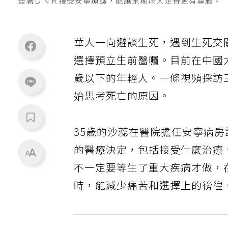
簽署ＤＮＲ接受安寧療護，能讓末期病人走得更有尊嚴。
華人一向避談生死，遇到生死交
選擇預立生前醫囑。目前在中國
歲以下的年輕人。一條視頻採訪
始思考死亡的原因。
35歲的沙蕊在醫院擔任安寧病
的醫療決定，包括接受什麼治療
不一定要等生了重大疾病才做，
時，能減少痛苦和選擇上的徬徨