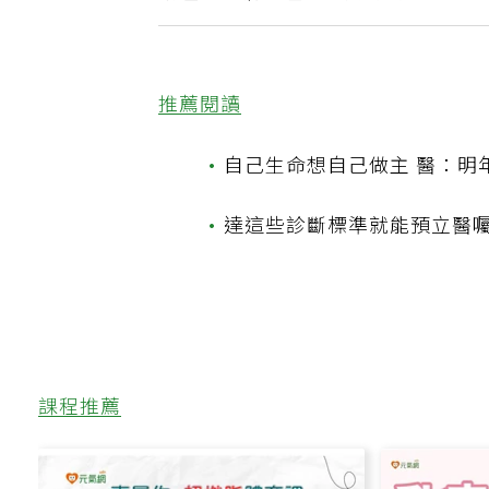
請理賠、補登哩程都用得到
推薦閱讀
•
自己生命想自己做主 醫：明
•
達這些診斷標準就能預立醫囑
課程推薦