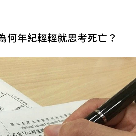
 為何年紀輕輕就思考死亡？