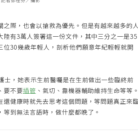
 記者鄧桂芬／攝影
關之際，也會以搶救為優先。但是有越來越多的
大陸有3萬人簽署這一份文件，其中三分之一是3
三位30幾歲年輕人，剖析他們願意年紀輕輕就開
房護士，她表示生前醫囑是在生前做出一些臨終前
、要不要
插管
、氣切、靠機器輔助維持生命等等
在還健康時就先去思考這個問題，等問題真正來
，等到無法言語時，做什麼都晚了。