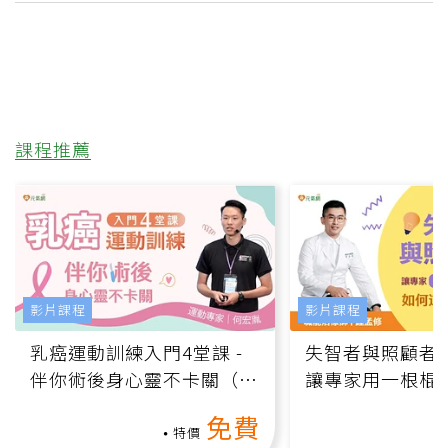
課程推薦
影片課程
影片課程
乳癌運動訓練入門4堂課 -
失智者與照顧者
伴你術後身心靈不卡關（線
讓專家用一根棍
上影音課）
何逆轉退化大腦
免費
課）
特價