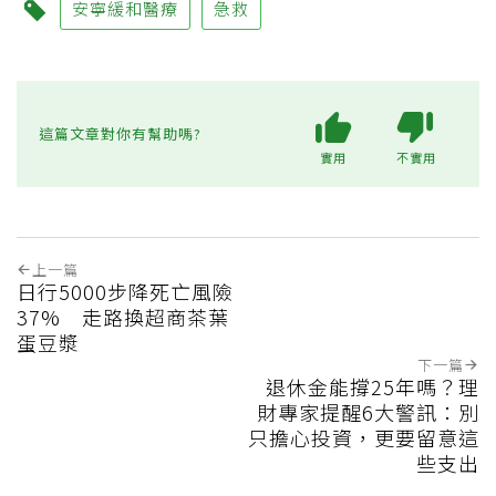
安寧緩和醫療
急救
這篇文章對你有幫助嗎?
實用
不實用
上一篇
日行5000步降死亡風險
37% 走路換超商茶葉
蛋豆漿
下一篇
退休金能撐25年嗎？理
財專家提醒6大警訊：別
只擔心投資，更要留意這
些支出