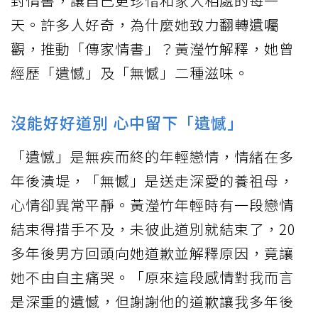
封情書，讓自己更珍惜和家人相處的每一
天。許多人好奇，為什麼她致力翻轉遺囑
觀，推動「傳家情書」？黃瀅竹解釋，她曾
經歷「遺憾」及「無憾」二種滋味。
沒能好好道別 心中留下「遺憾」
「遺憾」是無疾而終的年輕戀情，情緒在多
年後潰堤，「無憾」是送走深愛的養祖母，
心情卻異常平靜。黃瀅竹年輕時有一段戀情
結束得措手不及，未彼此道別就結束了，20
多年後男方回頭向她道歉並解釋原因，竟讓
她不由自主痛哭。「原來這段感情對我而言
是深重的遺憾，但謝謝他的道歉讓我多年後