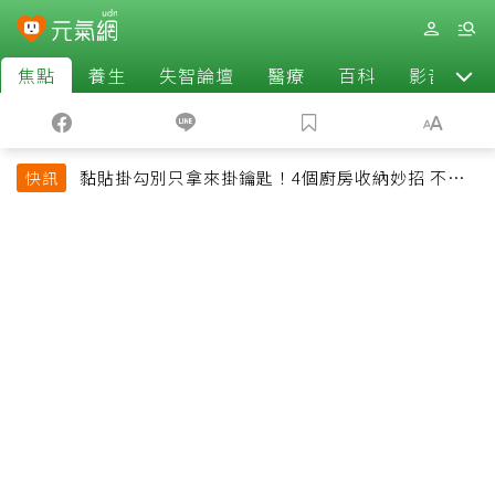
焦點
養生
失智論壇
醫療
百科
影音
黏貼掛勾別只拿來掛鑰匙！4個廚房收納妙招 不用
快訊
鑽牆也能省空間