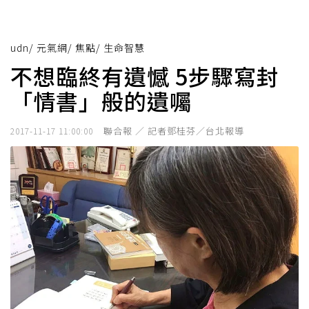
udn
/
元氣網
/
焦點
/
生命智慧
不想臨終有遺憾 5步驟寫封
「情書」般的遺囑
聯合報 ／ 記者鄧桂芬／台北報導
2017-11-17 11:00:00