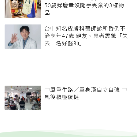
50歲婦慶幸沒隨手丟棄的3樣物
品
台中知名皮膚科醫師診所昏倒不
治享年47歲 親友、患者震驚「失
去一名好醫師」
中風重生路／單身漢自立自強 中
風後積極復健