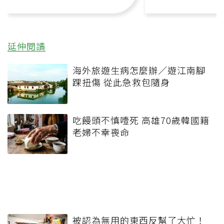
延伸閱讀
海外旅遊生病怎麼辦／遊江南腳
踝扭傷 從此急救包隨身
吃饅頭不慎噎死 高雄70歲韓國籍
老婦不幸喪命
被認為無用的東西反幫了大忙！