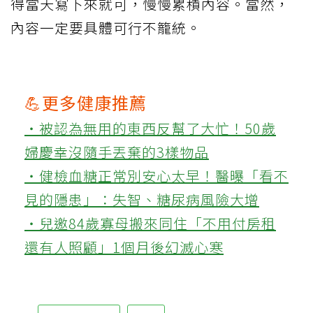
得當天寫下來就可，慢慢累積內容。當然，
內容一定要具體可行不籠統。
💪更多健康推薦
‧被認為無用的東西反幫了大忙！50歲
婦慶幸沒隨手丟棄的3樣物品
‧健檢血糖正常別安心太早！醫曝「看不
見的隱患」：失智、糖尿病風險大增
‧兒邀84歲寡母搬來同住「不用付房租
還有人照顧」1個月後幻滅心寒