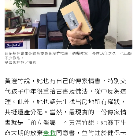
蓮花基金會生死教育委員黃瀅竹推廣「遺囑教寫」長達16年之久，也出版
不少作品。
記者鄧桂芬／攝影
黃瀅竹說，她也有自己的傳家情書，特別交
代孩子中年後重拾古書及佛法，從中反芻道
理。此外，她也請先生找出房地所有權狀，
共擬遺產分配。當然，最現實的一份傳家情
書就是「預立醫囑」。黃瀅竹說，她簽下生
命末期的放棄
急救
同意書，並附註於健保卡