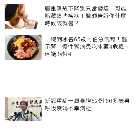
體重無故下降別只當變瘦，可能
暗藏這些疾病！醫師告訴你什麼
時候該就醫？
一碗剉冰害65歲阿伯急洗腎！醫
示警：慢性腎病患吃冰藏4危機、
建議3妙招
新冠重症一周暴增62例 60多歲男
呼吸衰竭不幸病逝