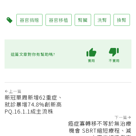
器官捐贈
器官移植
腎臟
洗腎
換腎
這篇文章對你有幫助嗎?
實用
不實用
上一篇
新冠單周新增62重症、
就診暴增74.8%創新高
PQ.16.1.1成主流株
下一篇
癌症寡轉移不等於無治療
機會 SBRT縮短療程、減