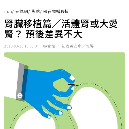
udn
/
元氣網
/
焦點
/
器官捐贈移植
腎臟移植篇／活體腎或大愛
腎？ 預後差異不大
聯合報 ／ 記者黃安琪／報導
2016-03-13 15:38:34