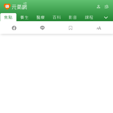
焦點
養生
醫療
百科
影音
課程
退休