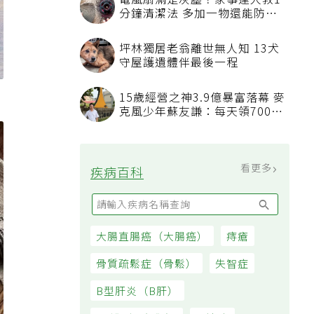
電風扇滿是灰塵？家事達人教1
分鐘清潔法 多加一物還能防髒
汙附著
坪林獨居老翁離世無人知 13犬
守屋護遺體伴最後一程
15歲經營之神3.9億暴富落幕 麥
克風少年蘇友謙：每天領700元
過日子
看更多
疾病百科
大腸直腸癌（大腸癌）
痔瘡
骨質疏鬆症（骨鬆）
失智症
B型肝炎（B肝）