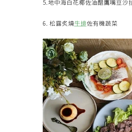
5.地中海白花椰佐油醋鷹嘴豆沙
6. 松露炙燒
牛排
佐有機蔬菜