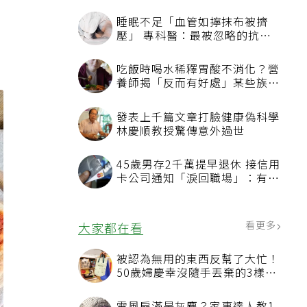
睡眠不足「血管如擰抹布被擠
壓」 專科醫：最被忽略的抗老
方法
吃飯時喝水稀釋胃酸不消化？營
養師揭「反而有好處」某些族群
才要禁
發表上千篇文章打臉健康偽科學
林慶順教授驚傳意外過世
45歲男存2千萬提早退休 接信用
卡公司通知「淚回職場」：有錢
也碰壁
看更多
大家都在看
被認為無用的東西反幫了大忙！
50歲婦慶幸沒隨手丟棄的3樣物
品