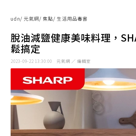
udn
/
元氣網
/
焦點
/
生活用品毒害
脫油減鹽健康美味料理，SHAR
鬆搞定
2023-09-22 13:30:00
元氣網 ／ 編輯室