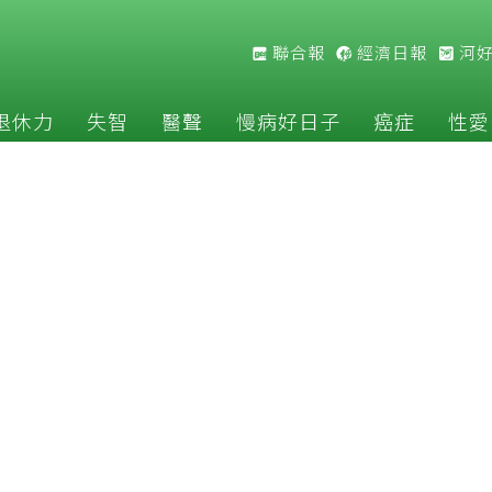
聯合報
經濟日報
河
退休力
失智
醫聲
慢病好日子
癌症
性愛