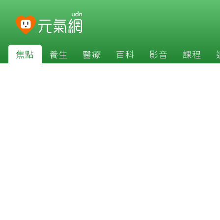
焦點
養生
醫療
百科
影音
課程