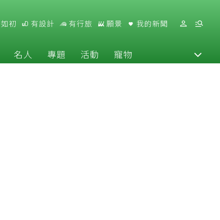
好如初
有設計
有行旅
願景
我的新聞
名人
專題
活動
寵物