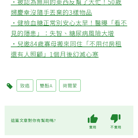
‧被認為無用的東西反幫了大忙！50歲
婦慶幸沒隨手丟棄的3樣物品
‧健檢血糖正常別安心太早！醫曝「看不
見的隱患」：失智、糖尿病風險大增
‧兒邀84歲寡母搬來同住「不用付房租
還有人照顧」1個月後幻滅心寒
致癌
雙酚A
荷爾蒙
這篇文章對你有幫助嗎?
實用
不實用