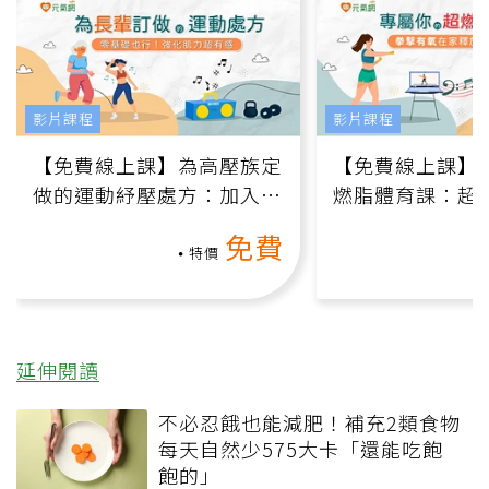
影片課程
影片課程
【免費線上課】為高壓族定
【免費線上課】
做的運動紓壓處方：加入行
燃脂體育課：超
動、增肌、互動元素，0基
氧」高壓族在家
免費
礎也能做！
負擔
特價
延伸閱讀
不必忍餓也能減肥！補充2類食物
每天自然少575大卡「還能吃飽
飽的」