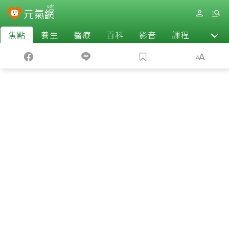
焦點
養生
醫療
百科
影音
課程
退休