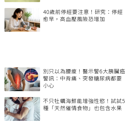
40歲前停經要注意！研究：停經
愈早，高血壓風險恐增加
別只以為腰痠！醫示警6大胰臟癌
警訊：中背痛、突發糖尿病都要
小心
不只牡蠣海鮮能增強性慾！試試5
種「天然催情食物」也包含水果