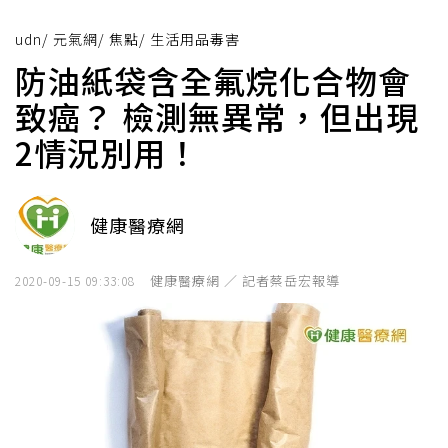
udn
/
元氣網
/
焦點
/
生活用品毒害
防油紙袋含全氟烷化合物會
致癌？ 檢測無異常，但出現
2情況別用！
健康醫療網
健康醫療網 ／ 記者蔡岳宏報導
2020-09-15 09:33:08