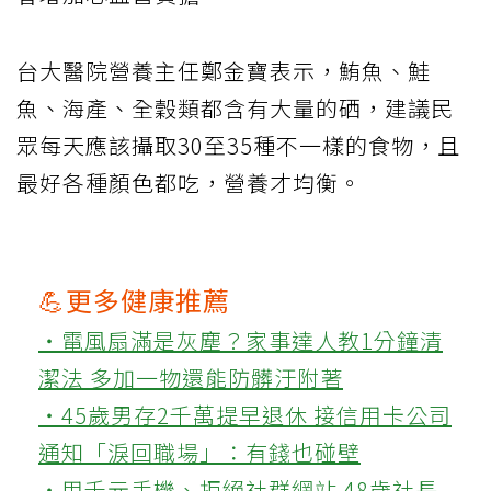
台大醫院營養主任鄭金寶表示，鮪魚、鮭
魚、海產、全穀類都含有大量的硒，建議民
眾每天應該攝取30至35種不一樣的食物，且
最好各種顏色都吃，營養才均衡。
💪更多健康推薦
‧電風扇滿是灰塵？家事達人教1分鐘清
潔法 多加一物還能防髒汙附著
‧45歲男存2千萬提早退休 接信用卡公司
通知「淚回職場」：有錢也碰壁
‧用千元手機、拒絕社群網站 48歲社長