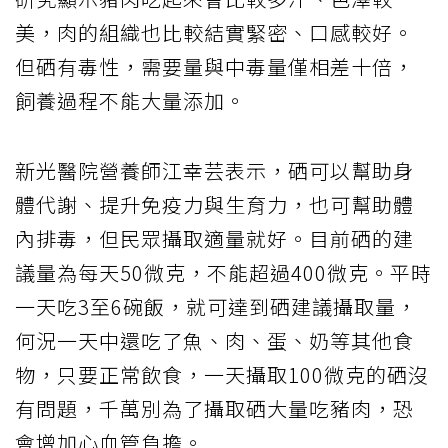
美，肉的組織也比較結實緊密、口感較好。
但硒有毒性，需要量與中毒量僅相差十倍，
飼養過程不能大量添加。
新光醫院營養師江幸芸表示，硒可以幫助身
體代謝、提升免疫力與生育力，也可幫助體
內排毒，但民眾攝取適量就好。目前硒的建
議量為每天50微克，不能超過400微克。平時
一天吃3至6碗飯，就可達到硒建議攝取量，
何況一天中還吃了魚、肉、蛋、奶等其他食
物，只要正常飲食，一天攝取100微克的硒沒
有問題，千萬別為了攝取硒大量吃豬肉，恐
會增加心血管負擔。