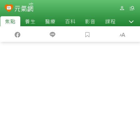
焦點
養生
醫療
百科
影音
課程
退休