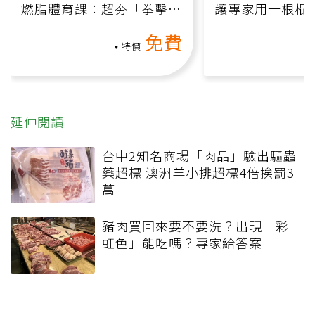
燃脂體育課：超夯「拳擊有
讓專家用一根棍
氧」高壓族在家釋放壓力無
何逆轉退化大腦
免費
負擔
課）
特價
延伸閱讀
台中2知名商場「肉品」驗出驅蟲
藥超標 澳洲羊小排超標4倍挨罰3
萬
豬肉買回來要不要洗？出現「彩
虹色」能吃嗎？專家給答案