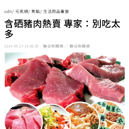
udn
/
元氣網
/
焦點
/
生活用品毒害
含硒豬肉熱賣 專家：別吃太
多
聯合新聞網 ／ 聯合新聞網
2014-09-23 14:08:09