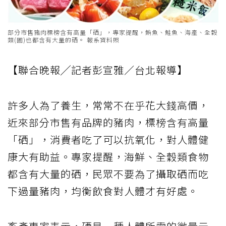
部分市售豬肉標榜含有高量「硒」，專家提醒，鮪魚、鮭魚、海產、全穀
類(圖)也都含有大量的硒。 報系資料照
【聯合晚報╱記者彭宣雅／台北報導】
許多人為了養生，常常不在乎花大錢高價，
近來部分市售有品牌的豬肉，標榜含有高量
「硒」，消費者吃了可以抗氧化，對人體健
康大有助益。專家提醒，海鮮、全穀類食物
都含有大量的硒，民眾不要為了攝取硒而吃
下過量豬肉，均衡飲食對人體才有好處。