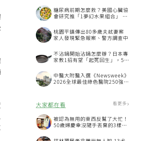
糖尿病前期怎麼救？美國心臟協
體
會研究推「1夢幻水果組合」 酪
梨加它改善血管功能
及
桃園平鎮傳出80多歲夫弒妻案
家人發現緊急報案、警方調查中
不沾鍋開始沾鍋怎麼辦？日本專
標
家教1招有望「起死回生」，5情
況該換新
適
中醫大附醫入選《Newsweek》
2026全球最佳綠色醫院250強
首屆評選即入榜 全台僅兩院獲
選 四葉績效指標居台灣最佳
看更多
度
大家都在看
負
被認為無用的東西反幫了大忙！
50歲婦慶幸沒隨手丟棄的3樣物
重
品