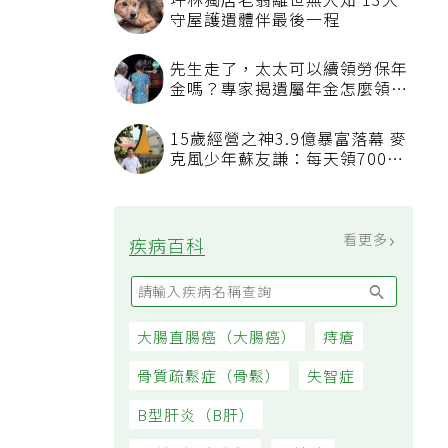
坪林獨居老翁離世無人知 13犬
守屋護遺體伴最後一程
先生走了，太太可以續領勞保年
金嗎？專家揭遺屬年金怎麼領，
看順位還要看資格
15歲經營之神3.9億暴富落幕 麥
克風少年蘇友謙：每天領700元
過日子
看更多
疾病百科
大腸直腸癌（大腸癌）
痔瘡
骨質疏鬆症（骨鬆）
失智症
B型肝炎（B肝）