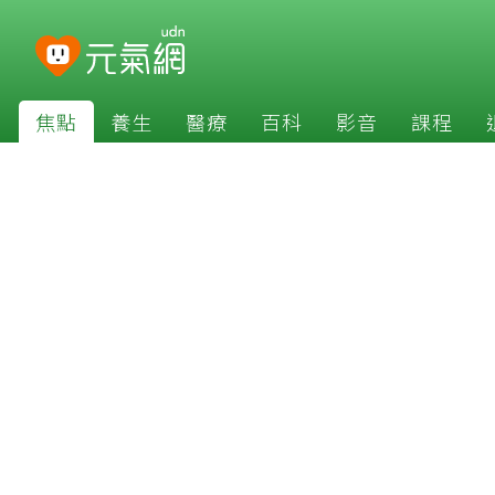
焦點
養生
醫療
百科
影音
課程