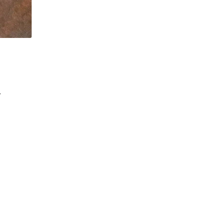
計
。
東