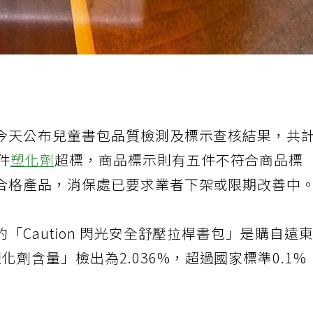
。
今天公布兒童書包品質檢測及標示查核結果，共
件
塑化劑
超標，商品標示則有五件不符合商品標
合格產品，消保處已要求業者下架或限期改善中
「Caution 閃光安全舒壓拉桿書包」是購自遠
化劑含量」檢出為2.036%，超過國家標準0.1%