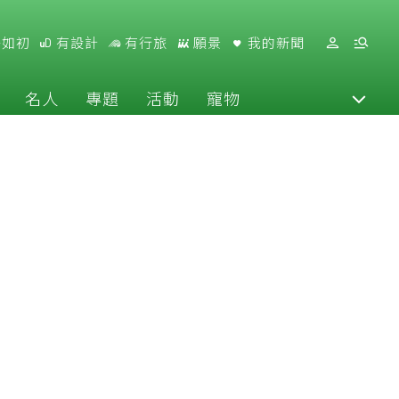
好如初
有設計
有行旅
願景
我的新聞
名人
專題
活動
寵物