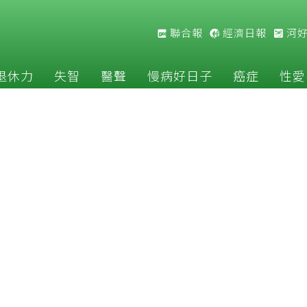
聯合報
經濟日報
河
退休力
失智
醫聲
慢病好日子
癌症
性愛