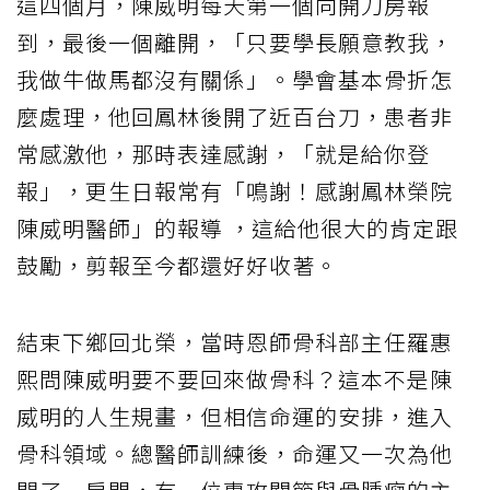
這四個月，陳威明每天第一個向開刀房報
到，最後一個離開，「只要學長願意教我，
我做牛做馬都沒有關係」。學會基本骨折怎
麼處理，他回鳳林後開了近百台刀，患者非
常感激他，那時表達感謝，「就是給你登
報」，更生日報常有「鳴謝！感謝鳳林榮院
陳威明醫師」的報導 ，這給他很大的肯定跟
鼓勵，剪報至今都還好好收著。
結束下鄉回北榮，當時恩師骨科部主任羅惠
熙問陳威明要不要回來做骨科？這本不是陳
威明的人生規畫，但相信命運的安排，進入
骨科領域。總醫師訓練後，命運又一次為他