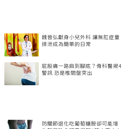
魏晉弘獻身小兒外科 讓無肛症童
排泄成為簡單的日常
屁股痛一路麻到腳底？骨科醫揭4
警訊 恐是椎間盤突出
防關節退化吃葡萄糖胺卻可能增