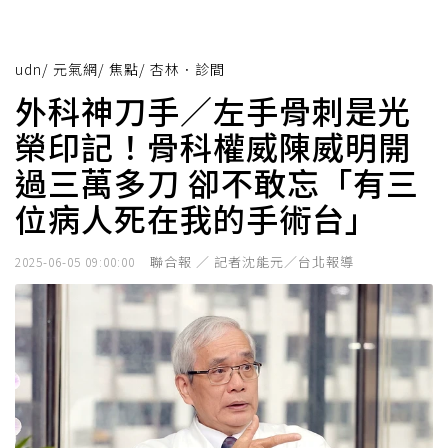
udn
/
元氣網
/
焦點
/
杏林．診間
外科神刀手／左手骨刺是光
榮印記！骨科權威陳威明開
過三萬多刀 卻不敢忘「有三
位病人死在我的手術台」
聯合報 ／ 記者沈能元／台北報導
2025-06-05 09:00:00