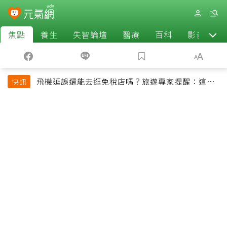
焦點
養生
失智論壇
醫療
百科
影音
飛機延誤還能去逛免稅店嗎？旅遊專家提醒：這個
快訊
時間最好別離開登機門