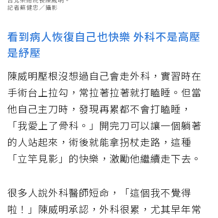
記者蘇健忠／攝影
看到病人恢復自己也快樂 外科不是高壓
是紓壓
陳威明壓根沒想過自己會走外科，實習時在
手術台上拉勾，常拉著拉著就打瞌睡。但當
他自己主刀時，發現再累都不會打瞌睡，
「我愛上了骨科。」開完刀可以讓一個躺著
的人站起來，術後就能拿拐杖走路，這種
「立竿見影」的快樂，激勵他繼續走下去。
很多人說外科醫師短命，「這個我不覺得
啦！」陳威明承認，外科很累，尤其早年常