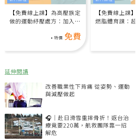
【免費線上課】為高壓族定
【免費線上課】
做的運動紓壓處方：加入行
燃脂體育課：超
動、增肌、互動元素，0基
氧」高壓族在家
免費
礎也能做！
負擔
特價
延伸閱讀
改善職業性下背痛 從姿勢、運動
與減壓做起
🎧｜赴日滑雪重摔骨折！返台治
療竟要220萬，航救團隊靠一招
解危