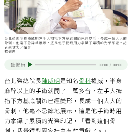
台北榮總院長陳威明左手大拇指下方基底關節已經變形，長成一個大大的
骨刺，他毫不忌諱地展示，這是他手術時用力拿鑷子累積的光榮印記。記
者蘇健忠／攝影
蘇健忠
聽健康
00:00
/
00:00
台北榮總院長
陳威明
是知名
骨科
權威，半身
麻醉以上的手術就開了三萬多台，左手大拇
指下方基底關節已經變形，長成一個大大的
骨刺，他毫不忌諱地展示，這是他手術時用
力拿鑷子累積的光榮印記，「看到這個骨
刺，我覺得對國家社會有些貢獻了。」