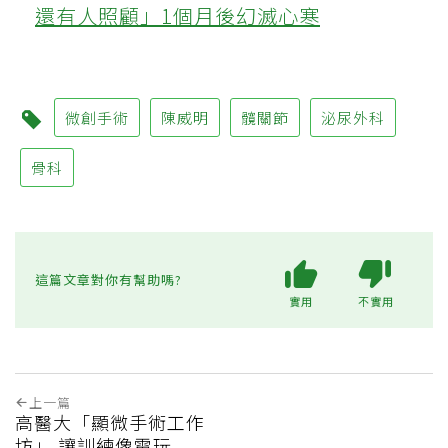
還有人照顧」1個月後幻滅心寒
微創手術
陳威明
髖關節
泌尿外科
骨科
這篇文章對你有幫助嗎?
實用
不實用
上一篇
高醫大「顯微手術工作
坊」 讓訓練像電玩