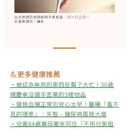
台北榮總院長陳威明手掌長寬：20×22公分。
記者蘇健忠／攝影
💪更多健康推薦
‧被認為無用的東西反幫了大忙！50歲
婦慶幸沒隨手丟棄的3樣物品
‧健檢血糖正常別安心太早！醫曝「看不
見的隱患」：失智、糖尿病風險大增
‧兒邀84歲寡母搬來同住「不用付房租