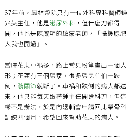
37年前，鳳林榮院只有一位外科專科醫師鍾
兆英主任，他是
泌尿外科
，但什麼刀都得
開，他也是陳威明的啟蒙老師，「攝護腺肥
大我也開過」。
當時花東車禍多，路上常見粉筆畫出一個人
形；花蓮有三個榮家，很多榮民伯伯一跌
倒，
髖關節
就斷了。車禍和跌倒的病人都送
來，他只能每天跟著鍾主任開骨科刀，但這
樣不是辦法，於是向退輔會申請回北榮骨科
訓練四個月，希望回來幫助花東的病人。